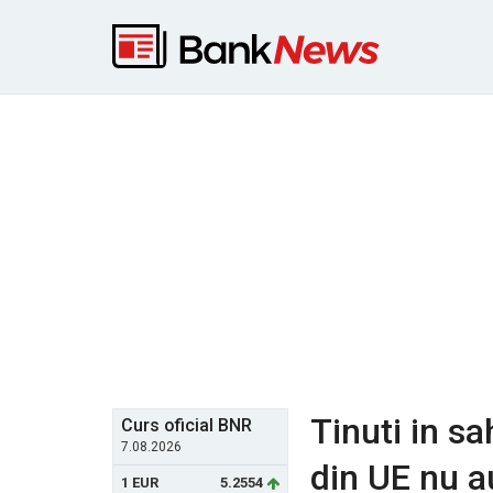
Tinuti in sa
Curs oficial BNR
7.08.2026
din UE nu au
1 EUR
5.2554