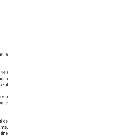
r la
.
e 440
e in
cazul
are a
sa le
ul de
ante,
utine