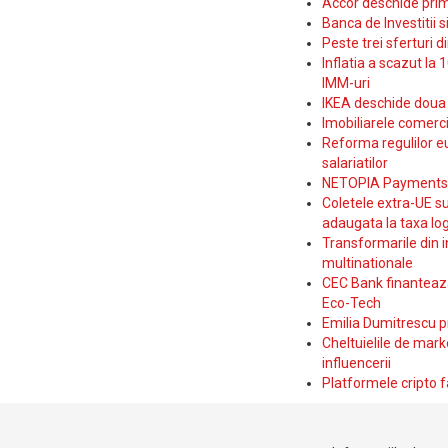
Accor deschide prim
Banca de Investitii 
Peste trei sferturi d
Inflatia a scazut la 
IMM-uri
IKEA deschide doua p
Imobiliarele comerc
Reforma regulilor e
salariatilor
NETOPIA Payments a 
Coletele extra-UE su
adaugata la taxa log
Transformarile din i
multinationale
CEC Bank finanteaza 
Eco-Tech
Emilia Dumitrescu p
Cheltuielile de marke
influencerii
Platformele cripto f