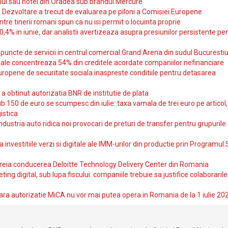
ul sau hotel din Oradea sub brandul Mercure
si Dezvoltare a trecut de evaluarea pe piloni a Comisiei Europene
intre tinerii romani spun ca nu isi permit o locuinta proprie
10,4% in iunie, dar analistii avertizeaza asupra presiunilor persistente pe
uncte de servicii in centrul comercial Grand Arena din sudul Bucurestiu
iale concentreaza 54% din creditele acordate companiilor nefinanciare
uropene de securitate sociala inaspreste conditiile pentru detasarea
obtinut autorizatia BNR de institutie de plata
b 150 de euro se scumpesc din iulie: taxa vamala de trei euro pe articol,
istica
ndustria auto ridica noi provocari de preturi de transfer pentru grupurile
investitiile verzi si digitale ale IMM-urilor din productie prin Programul
reia conducerea Deloitte Technology Delivery Center din Romania
ting digital, sub lupa fiscului: companiile trebuie sa justifice colaborarile
ara autorizatie MiCA nu vor mai putea opera in Romania de la 1 iulie 20