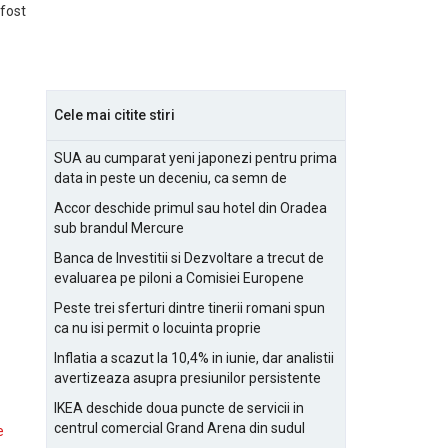
 fost
Cele mai citite stiri
SUA au cumparat yeni japonezi pentru prima
data in peste un deceniu, ca semn de
prietenie
Accor deschide primul sau hotel din Oradea
sub brandul Mercure
Banca de Investitii si Dezvoltare a trecut de
evaluarea pe piloni a Comisiei Europene
Peste trei sferturi dintre tinerii romani spun
ca nu isi permit o locuinta proprie
Inflatia a scazut la 10,4% in iunie, dar analistii
avertizeaza asupra presiunilor persistente
pentru IMM-uri
IKEA deschide doua puncte de servicii in
centrul comercial Grand Arena din sudul
e