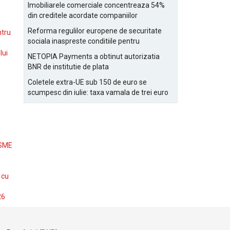
Bucurestiului
Imobiliarele comerciale concentreaza 54%
din creditele acordate companiilor
nefinanciare
Reforma regulilor europene de securitate
ntru
sociala inaspreste conditiile pentru
detasarea salariatilor
lui
NETOPIA Payments a obtinut autorizatia
BNR de institutie de plata
Coletele extra-UE sub 150 de euro se
scumpesc din iulie: taxa vamala de trei euro
pe articol, adaugata la taxa logistica
 SME
 cu
26