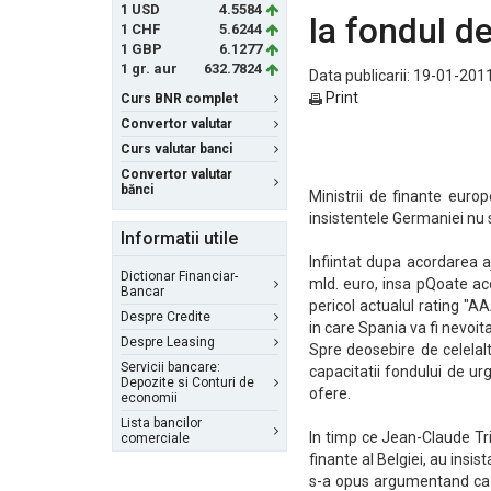
1 USD
4.5584
la fondul d
1 CHF
5.6244
1 GBP
6.1277
1 gr. aur
632.7824
Data publicarii: 19-01-2011
Print
Curs BNR complet
Convertor valutar
Curs valutar banci
Convertor valutar
bănci
Ministrii de finante euro
insistentele Germaniei nu 
Informatii utile
Infiintat dupa acordarea a
Dictionar Financiar-
mld. euro, insa pQoate ac
Bancar
pericol actualul rating "AA
Despre Credite
in care Spania va fi nevoit
Despre Leasing
Spre deosebire de celelal
Servicii bancare:
capacitatii fondului de ur
Depozite si Conturi de
ofere.
economii
Lista bancilor
In timp ce Jean-Claude Tri
comerciale
finante al Belgiei, au insi
s-a opus argumentand ca "