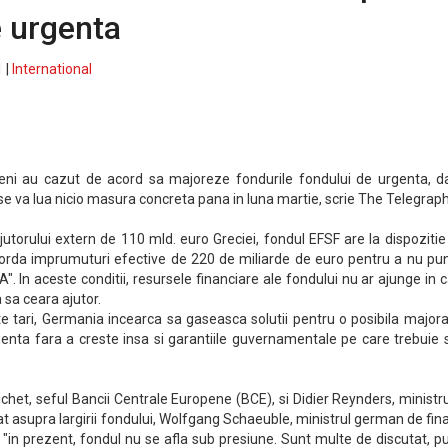
e urgenta
 |
International
peni au cazut de acord sa majoreze fondurile fondului de urgenta, da
se va lua nicio masura concreta pana in luna martie, scrie The Telegraph
jutorului extern de 110 mld. euro Greciei, fondul EFSF are la dispoziti
orda imprumuturi efective de 220 de miliarde de euro pentru a nu pun
A". In aceste conditii, resursele financiare ale fondului nu ar ajunge in 
a sa ceara ajutor.
te tari, Germania incearca sa gaseasca solutii pentru o posibila major
genta fara a creste insa si garantiile guvernamentale pe care trebuie 
chet, seful Bancii Centrale Europene (BCE), si Didier Reynders, ministr
stat asupra largirii fondului, Wolfgang Schaeuble, ministrul german de fin
in prezent, fondul nu se afla sub presiune. Sunt multe de discutat, p