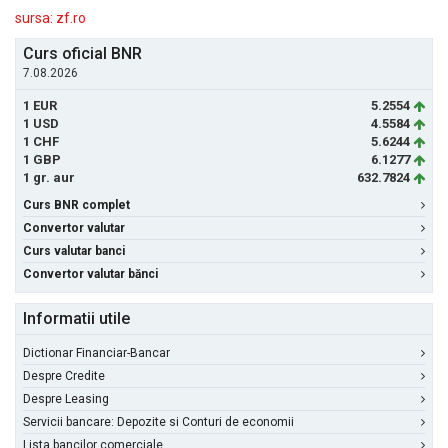
sursa: zf.ro
Curs oficial BNR
7.08.2026
1 EUR
5.2554
1 USD
4.5584
1 CHF
5.6244
1 GBP
6.1277
1 gr. aur
632.7824
Curs BNR complet
Convertor valutar
Curs valutar banci
Convertor valutar bănci
Informatii utile
Dictionar Financiar-Bancar
Despre Credite
Despre Leasing
Servicii bancare: Depozite si Conturi de economii
Lista bancilor comerciale