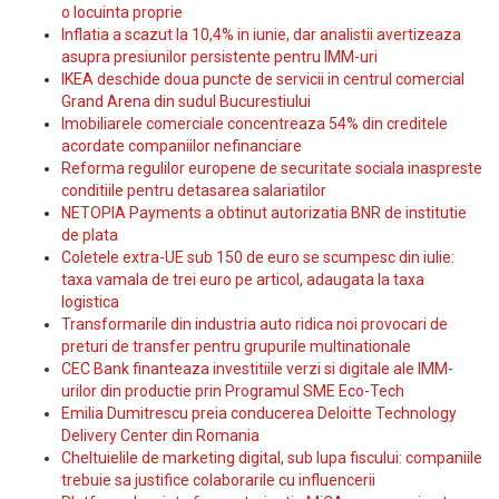
o locuinta proprie
Inflatia a scazut la 10,4% in iunie, dar analistii avertizeaza
asupra presiunilor persistente pentru IMM-uri
IKEA deschide doua puncte de servicii in centrul comercial
Grand Arena din sudul Bucurestiului
Imobiliarele comerciale concentreaza 54% din creditele
acordate companiilor nefinanciare
Reforma regulilor europene de securitate sociala inaspreste
conditiile pentru detasarea salariatilor
NETOPIA Payments a obtinut autorizatia BNR de institutie
de plata
Coletele extra-UE sub 150 de euro se scumpesc din iulie:
taxa vamala de trei euro pe articol, adaugata la taxa
logistica
Transformarile din industria auto ridica noi provocari de
preturi de transfer pentru grupurile multinationale
CEC Bank finanteaza investitiile verzi si digitale ale IMM-
urilor din productie prin Programul SME Eco-Tech
Emilia Dumitrescu preia conducerea Deloitte Technology
Delivery Center din Romania
Cheltuielile de marketing digital, sub lupa fiscului: companiile
trebuie sa justifice colaborarile cu influencerii