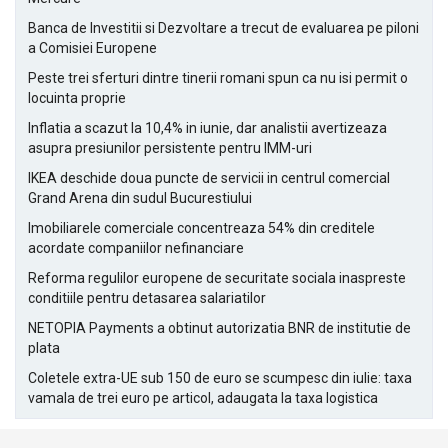
Banca de Investitii si Dezvoltare a trecut de evaluarea pe piloni
a Comisiei Europene
Peste trei sferturi dintre tinerii romani spun ca nu isi permit o
locuinta proprie
Inflatia a scazut la 10,4% in iunie, dar analistii avertizeaza
asupra presiunilor persistente pentru IMM-uri
IKEA deschide doua puncte de servicii in centrul comercial
Grand Arena din sudul Bucurestiului
Imobiliarele comerciale concentreaza 54% din creditele
acordate companiilor nefinanciare
Reforma regulilor europene de securitate sociala inaspreste
conditiile pentru detasarea salariatilor
NETOPIA Payments a obtinut autorizatia BNR de institutie de
plata
Coletele extra-UE sub 150 de euro se scumpesc din iulie: taxa
vamala de trei euro pe articol, adaugata la taxa logistica