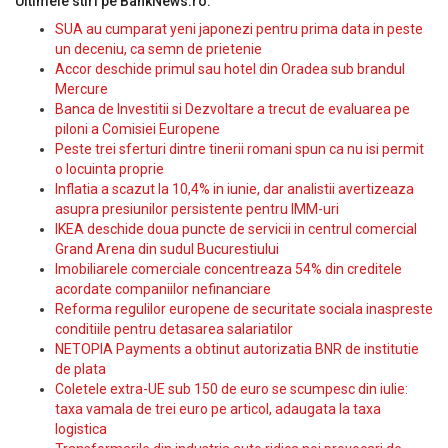
Ultimele stiri pe BankNews.ro:
SUA au cumparat yeni japonezi pentru prima data in peste
un deceniu, ca semn de prietenie
Accor deschide primul sau hotel din Oradea sub brandul
Mercure
Banca de Investitii si Dezvoltare a trecut de evaluarea pe
piloni a Comisiei Europene
Peste trei sferturi dintre tinerii romani spun ca nu isi permit
o locuinta proprie
Inflatia a scazut la 10,4% in iunie, dar analistii avertizeaza
asupra presiunilor persistente pentru IMM-uri
IKEA deschide doua puncte de servicii in centrul comercial
Grand Arena din sudul Bucurestiului
Imobiliarele comerciale concentreaza 54% din creditele
acordate companiilor nefinanciare
Reforma regulilor europene de securitate sociala inaspreste
conditiile pentru detasarea salariatilor
NETOPIA Payments a obtinut autorizatia BNR de institutie
de plata
Coletele extra-UE sub 150 de euro se scumpesc din iulie:
taxa vamala de trei euro pe articol, adaugata la taxa
logistica