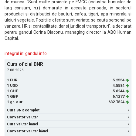
de munca. "Sunt multe proiecte pe FMCG (industria bunurilor de
larg consum, n.r) demarate in aceasta perioada, in sectorul
productiei si distributiei de bauturi, cafea, tigari, apa minerala si
uleiuri vegetale. Pozitiile oferite sunt variate: se cauta personal pe
vanzare, HR si contabilitate, dar si juridic si transporturi", a declarat
pentru gandul Corina Diaconu, managing director la ABC Human
Capital.
integral in: gandul.info
Curs oficial BNR
7.08.2026
1 EUR
5.2554
1 USD
4.5584
1 CHF
5.6244
1 GBP
6.1277
1 gr. aur
632.7824
Curs BNR complet
Convertor valutar
Curs valutar banci
Convertor valutar bănci