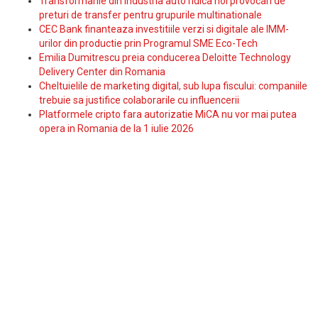
Transformarile din industria auto ridica noi provocari de
preturi de transfer pentru grupurile multinationale
CEC Bank finanteaza investitiile verzi si digitale ale IMM-
urilor din productie prin Programul SME Eco-Tech
Emilia Dumitrescu preia conducerea Deloitte Technology
Delivery Center din Romania
Cheltuielile de marketing digital, sub lupa fiscului: companiile
trebuie sa justifice colaborarile cu influencerii
Platformele cripto fara autorizatie MiCA nu vor mai putea
opera in Romania de la 1 iulie 2026