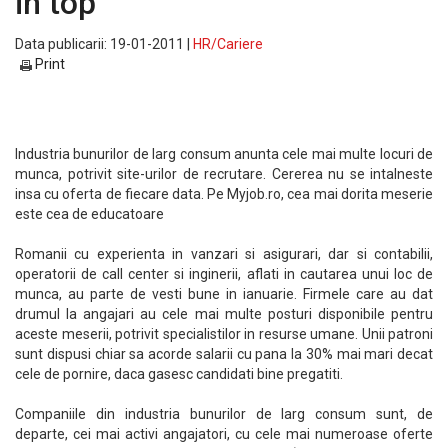
in top
Data publicarii: 19-01-2011 |
HR/Cariere
Print
Industria bunurilor de larg consum anunta cele mai multe locuri de
munca, potrivit site-urilor de recrutare. Cererea nu se intalneste
insa cu oferta de fiecare data. Pe Myjob.ro, cea mai dorita meserie
este cea de educatoare
Romanii cu experienta in vanzari si asigurari, dar si contabilii,
operatorii de call center si inginerii, aflati in cautarea unui loc de
munca, au parte de vesti bune in ianuarie. Firmele care au dat
drumul la angajari au cele mai multe posturi disponibile pentru
aceste meserii, potrivit specialistilor in resurse umane. Unii patroni
sunt dispusi chiar sa acorde salarii cu pana la 30% mai mari decat
cele de pornire, daca gasesc candidati bine pregatiti.
Companiile din industria bunurilor de larg consum sunt, de
departe, cei mai activi angajatori, cu cele mai numeroase oferte