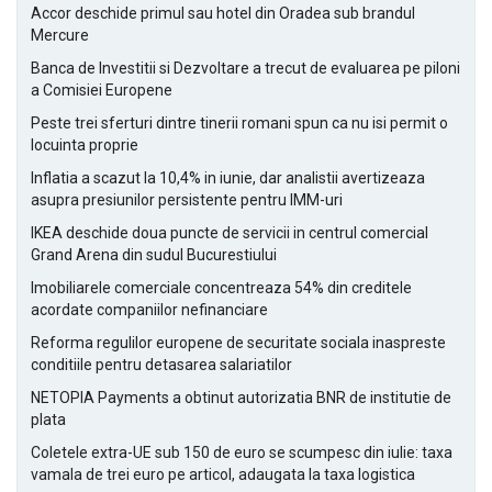
Accor deschide primul sau hotel din Oradea sub brandul
Mercure
Banca de Investitii si Dezvoltare a trecut de evaluarea pe piloni
a Comisiei Europene
Peste trei sferturi dintre tinerii romani spun ca nu isi permit o
locuinta proprie
Inflatia a scazut la 10,4% in iunie, dar analistii avertizeaza
asupra presiunilor persistente pentru IMM-uri
IKEA deschide doua puncte de servicii in centrul comercial
Grand Arena din sudul Bucurestiului
Imobiliarele comerciale concentreaza 54% din creditele
acordate companiilor nefinanciare
Reforma regulilor europene de securitate sociala inaspreste
conditiile pentru detasarea salariatilor
NETOPIA Payments a obtinut autorizatia BNR de institutie de
plata
Coletele extra-UE sub 150 de euro se scumpesc din iulie: taxa
vamala de trei euro pe articol, adaugata la taxa logistica