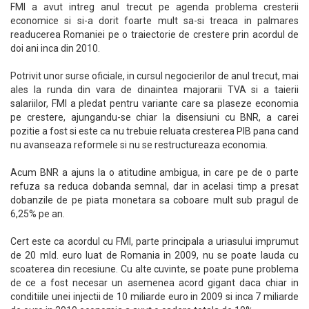
FMI a avut intreg anul trecut pe agenda problema cresterii
economice si si-a dorit foarte mult sa-si treaca in palmares
readucerea Romaniei pe o traiectorie de crestere prin acordul de
doi ani inca din 2010.
Potrivit unor surse oficiale, in cursul negocierilor de anul trecut, mai
ales la runda din vara de dinaintea majorarii TVA si a taierii
salariilor, FMI a pledat pentru variante care sa plaseze economia
pe crestere, ajungandu-se chiar la disensiuni cu BNR, a carei
pozitie a fost si este ca nu trebuie reluata cresterea PIB pana cand
nu avanseaza reformele si nu se restructureaza economia.
Acum BNR a ajuns la o atitudine ambigua, in care pe de o parte
refuza sa reduca dobanda semnal, dar in acelasi timp a presat
dobanzile de pe piata monetara sa coboare mult sub pragul de
6,25% pe an.
Cert este ca acordul cu FMI, parte principala a uriasului imprumut
de 20 mld. euro luat de Romania in 2009, nu se poate lauda cu
scoaterea din recesiune. Cu alte cuvinte, se poate pune problema
de ce a fost necesar un asemenea acord gigant daca chiar in
conditiile unei injectii de 10 miliarde euro in 2009 si inca 7 miliarde