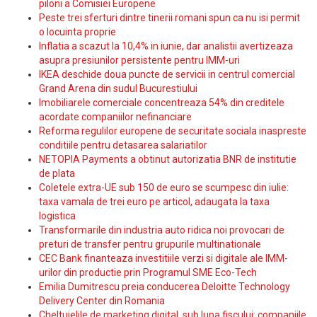
piloni a Comisiei Europene
Peste trei sferturi dintre tinerii romani spun ca nu isi permit
o locuinta proprie
Inflatia a scazut la 10,4% in iunie, dar analistii avertizeaza
asupra presiunilor persistente pentru IMM-uri
IKEA deschide doua puncte de servicii in centrul comercial
Grand Arena din sudul Bucurestiului
Imobiliarele comerciale concentreaza 54% din creditele
acordate companiilor nefinanciare
Reforma regulilor europene de securitate sociala inaspreste
conditiile pentru detasarea salariatilor
NETOPIA Payments a obtinut autorizatia BNR de institutie
de plata
Coletele extra-UE sub 150 de euro se scumpesc din iulie:
taxa vamala de trei euro pe articol, adaugata la taxa
logistica
Transformarile din industria auto ridica noi provocari de
preturi de transfer pentru grupurile multinationale
CEC Bank finanteaza investitiile verzi si digitale ale IMM-
urilor din productie prin Programul SME Eco-Tech
Emilia Dumitrescu preia conducerea Deloitte Technology
Delivery Center din Romania
Cheltuielile de marketing digital, sub lupa fiscului: companiile