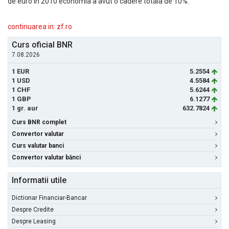
de euro in 2010 economia a avut o cadere totala de 10%.
continuarea in: zf.ro
Curs oficial BNR
7.08.2026
1 EUR
5.2554
1 USD
4.5584
1 CHF
5.6244
1 GBP
6.1277
1 gr. aur
632.7824
Curs BNR complet
Convertor valutar
Curs valutar banci
Convertor valutar bănci
Informatii utile
Dictionar Financiar-Bancar
Despre Credite
Despre Leasing