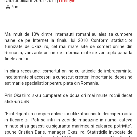
Data publicarii: 20-01-2011 |
Lifestyle
Print
Mai mult de 10% dintre internautii romani au ales sa cumpere
haine de pe Internet la finalul lui 2010. Conform statisticilor
furnizate de Okazii.ro, cel mai mare site de comert online din
Romania, vanzarile online de imbracaminte se vor tripla pana la
finele anului.
In plina recesiune, comertul online cu articole de imbracaminte,
incaltaminte si accesorii a cunoscut cresteri importante, depasind
estimarile specialistilor pentru piata din Romania.
Prin Okazii.ro s-au cumparat de doua ori mai multe rochii decat
stick-uri USB
"E inteligent sa cumperi online, iar utilizatorii nostri descopera asta
in fiecare zi. Poti sa intri in zeci de magazine in numai cateva
minute si sa gasesti cu siguranta marimea si culoarea potrivite",
spune Cristian Darie, manager Okazii.ro. Statisticile invocate de