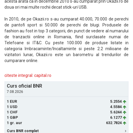
acesta arata ca in decembrie 2010 s-au cumparat prin Okazii.ro de
doua ori mai multe rochii decat stick-uri USB.
In 2010, de pe Okazii.ro s-au cumparat 40.000, 70.000 de perechi
de pantofi sport si 50.000 de perechi de blugi. Produsele de
fashion au fost in top 3 categorii, din punct de vedere al numarului
de tranzactii online in Romania, fiind surclasate numai de
Telefoane si IT&C. Cu peste 100.000 de produse listate in
categoria Imbracaminte/Incaltaminte si peste 2.2 milioane de
vizitatori lunar, Okazii.ro este un barometru al trendurilor de
cumparare online.
citeste integral: capital.ro
Curs oficial BNR
7.08.2026
1 EUR
5.2554
1 USD
4.5584
1 CHF
5.6244
1 GBP
6.1277
1 gr. aur
632.7824
Curs BNR complet