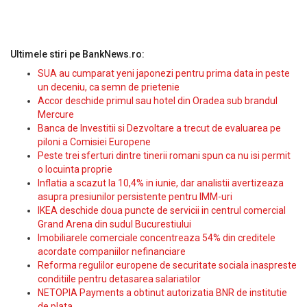
Ultimele stiri pe BankNews.ro:
SUA au cumparat yeni japonezi pentru prima data in peste
un deceniu, ca semn de prietenie
Accor deschide primul sau hotel din Oradea sub brandul
Mercure
Banca de Investitii si Dezvoltare a trecut de evaluarea pe
piloni a Comisiei Europene
Peste trei sferturi dintre tinerii romani spun ca nu isi permit
o locuinta proprie
Inflatia a scazut la 10,4% in iunie, dar analistii avertizeaza
asupra presiunilor persistente pentru IMM-uri
IKEA deschide doua puncte de servicii in centrul comercial
Grand Arena din sudul Bucurestiului
Imobiliarele comerciale concentreaza 54% din creditele
acordate companiilor nefinanciare
Reforma regulilor europene de securitate sociala inaspreste
conditiile pentru detasarea salariatilor
NETOPIA Payments a obtinut autorizatia BNR de institutie
de plata