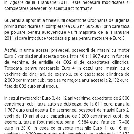
in vigoare de la 1 ianuarie 2011, este necesara modificarea si
completarea prevederilor acestui act normativ.
Guvernul a aprobat la finele lunii decembrie Ordonanta de urgenta
privind modificarea si completarea OUG nr. 50/2008, prin care taxa
pe poluare pentru autovehicule va fi majorata de la 1 ianuarie
2011 si care introduce totodata si plata pentru motoarele Euro 5.
Astfel, in urma acestei prevederi, posesorii de masini cu motor
Euro 5 vor plati anul acesta o taxa intre 40 si 1.867 euro, in functie
de vechime, de emisiile de CO2 si de capacitatea cilindrica.
Totodata, pentru motoarele Euro 4, in cazul unei masini cu o
vechime de cinci ani, de exemplu, cu o capacitate cilindrica de
2.000 centrimetri cubi, taxa se va majora anul acesta la 2.152 euro,
fata de 832 euro anul trecut.
In cazul motoarelor Euro 3, de 12 ani vechime, capacitate de 2.000
centrimetri cubi, taxa auto se dubleaza, de la 811 euro, pana la
1.787 euro anul acesta. De asemenea, posesorii de masini Euro 2,
vechi de 10 ani si cu o capacitate de 3.200 centrimetri cubi , de
exemplu, taxa a fost majorata pana 19.584 euro, fata de 17.408
euro in 2010. In ceea ce priveste masinile Euro 1, cu 16 ani