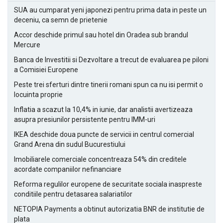
SUA au cumparat yeni japonezi pentru prima data in peste un
deceniu, ca semn de prietenie
Accor deschide primul sau hotel din Oradea sub brandul
Mercure
Banca de Investitii si Dezvoltare a trecut de evaluarea pe piloni
a Comisiei Europene
Peste trei sferturi dintre tinerii romani spun ca nu isi permit o
locuinta proprie
Inflatia a scazut la 10,4% in iunie, dar analistii avertizeaza
asupra presiunilor persistente pentru IMM-uri
IKEA deschide doua puncte de servicii in centrul comercial
Grand Arena din sudul Bucurestiului
Imobiliarele comerciale concentreaza 54% din creditele
acordate companiilor nefinanciare
Reforma regulilor europene de securitate sociala inaspreste
conditiile pentru detasarea salariatilor
NETOPIA Payments a obtinut autorizatia BNR de institutie de
plata