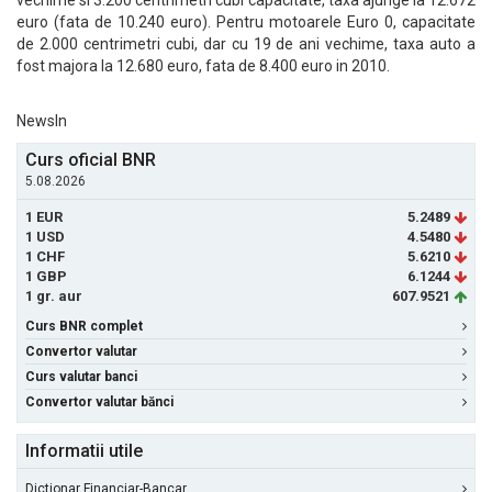
vechime si 3.200 centrimetri cubi capacitate, taxa ajunge la 12.672
euro (fata de 10.240 euro). Pentru motoarele Euro 0, capacitate
de 2.000 centrimetri cubi, dar cu 19 de ani vechime, taxa auto a
fost majora la 12.680 euro, fata de 8.400 euro in 2010.
NewsIn
Curs oficial BNR
5.08.2026
1 EUR
5.2489
1 USD
4.5480
1 CHF
5.6210
1 GBP
6.1244
1 gr. aur
607.9521
Curs BNR complet
Convertor valutar
Curs valutar banci
Convertor valutar bănci
Informatii utile
Dictionar Financiar-Bancar