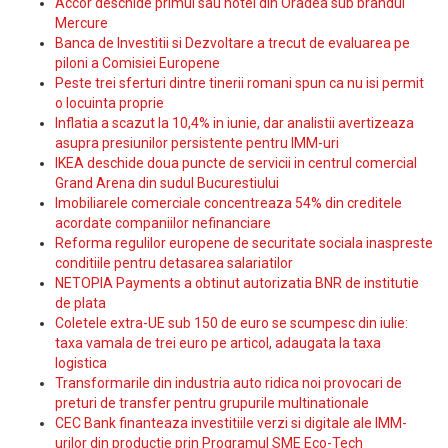
Accor deschide primul sau hotel din Oradea sub brandul
Mercure
Banca de Investitii si Dezvoltare a trecut de evaluarea pe
piloni a Comisiei Europene
Peste trei sferturi dintre tinerii romani spun ca nu isi permit
o locuinta proprie
Inflatia a scazut la 10,4% in iunie, dar analistii avertizeaza
asupra presiunilor persistente pentru IMM-uri
IKEA deschide doua puncte de servicii in centrul comercial
Grand Arena din sudul Bucurestiului
Imobiliarele comerciale concentreaza 54% din creditele
acordate companiilor nefinanciare
Reforma regulilor europene de securitate sociala inaspreste
conditiile pentru detasarea salariatilor
NETOPIA Payments a obtinut autorizatia BNR de institutie
de plata
Coletele extra-UE sub 150 de euro se scumpesc din iulie:
taxa vamala de trei euro pe articol, adaugata la taxa
logistica
Transformarile din industria auto ridica noi provocari de
preturi de transfer pentru grupurile multinationale
CEC Bank finanteaza investitiile verzi si digitale ale IMM-
urilor din productie prin Programul SME Eco-Tech