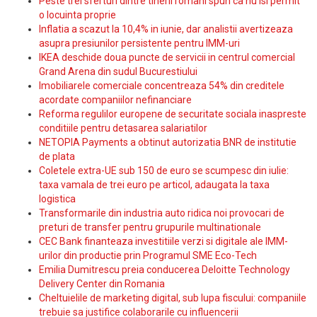
Peste trei sferturi dintre tinerii romani spun ca nu isi permit
o locuinta proprie
Inflatia a scazut la 10,4% in iunie, dar analistii avertizeaza
asupra presiunilor persistente pentru IMM-uri
IKEA deschide doua puncte de servicii in centrul comercial
Grand Arena din sudul Bucurestiului
Imobiliarele comerciale concentreaza 54% din creditele
acordate companiilor nefinanciare
Reforma regulilor europene de securitate sociala inaspreste
conditiile pentru detasarea salariatilor
NETOPIA Payments a obtinut autorizatia BNR de institutie
de plata
Coletele extra-UE sub 150 de euro se scumpesc din iulie:
taxa vamala de trei euro pe articol, adaugata la taxa
logistica
Transformarile din industria auto ridica noi provocari de
preturi de transfer pentru grupurile multinationale
CEC Bank finanteaza investitiile verzi si digitale ale IMM-
urilor din productie prin Programul SME Eco-Tech
Emilia Dumitrescu preia conducerea Deloitte Technology
Delivery Center din Romania
Cheltuielile de marketing digital, sub lupa fiscului: companiile
trebuie sa justifice colaborarile cu influencerii