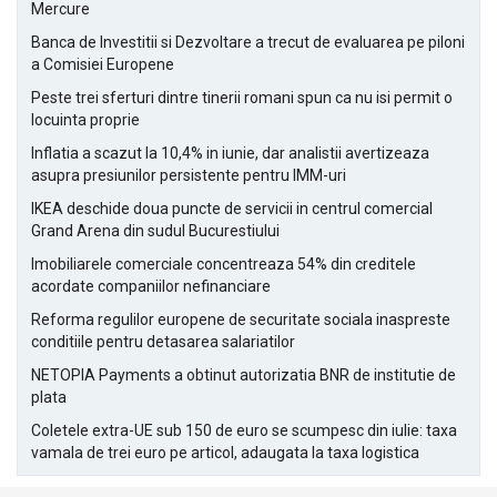
Mercure
Banca de Investitii si Dezvoltare a trecut de evaluarea pe piloni
a Comisiei Europene
Peste trei sferturi dintre tinerii romani spun ca nu isi permit o
locuinta proprie
Inflatia a scazut la 10,4% in iunie, dar analistii avertizeaza
asupra presiunilor persistente pentru IMM-uri
IKEA deschide doua puncte de servicii in centrul comercial
Grand Arena din sudul Bucurestiului
Imobiliarele comerciale concentreaza 54% din creditele
acordate companiilor nefinanciare
Reforma regulilor europene de securitate sociala inaspreste
conditiile pentru detasarea salariatilor
NETOPIA Payments a obtinut autorizatia BNR de institutie de
plata
Coletele extra-UE sub 150 de euro se scumpesc din iulie: taxa
vamala de trei euro pe articol, adaugata la taxa logistica