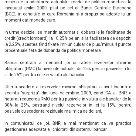
minim de la adoptarea actualului model de politica monetara, la
inceputul anilor 2000, pliat pe cel al Bancii Centrale Europene
(BCE), in conditiile in care Romania si-a propus sa adopte la un
moment dat moneda euro.
In urma deciziei, se mentin automat si dobanzile la facilitatea de
credit (credit lombard), la 10,25% pe an, si la facilitatea de depozit,
la 2,25%, acestea fiind fixate intr-un culoar de plus/minus 4 puncte
procentuale fata de dobanda de politica monetara.
Banca centrala a mentinut joi si ratele rezervelor minime
obligatorii (RMO) la nivelurile actuale, de 15% pentru pasivele in lei
si de 25% pentru cele in valuta ale bancilor.
Ultima scadere a rezervelor minime obligatorii a avut loc intr-o
sedinta "surpriza" din luna noiembrie 2009, cand CA al BNR a
hotarat reducerea RMO pentru pasivele in valuta ale bancilor de la
30% la 25%, pastrand nivelul rezervelor in lei la 15%, pentru
pasivele cu scadenta reziduala mai mica de doi ani.
In comunicatul de joi, BNR a mai mentionat ca va practica
gestionarea adecvata a lichiditatii din sistemul bancar.