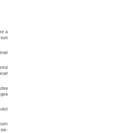
are a
resti
irmat
ntul
ecat
utea
legea
olut
recum
zei-