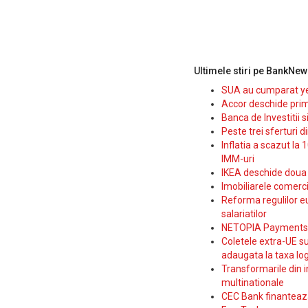
Ultimele stiri pe BankNew
SUA au cumparat yen
Accor deschide prim
Banca de Investitii 
Peste trei sferturi d
Inflatia a scazut la 
IMM-uri
IKEA deschide doua p
Imobiliarele comerc
Reforma regulilor e
salariatilor
NETOPIA Payments a 
Coletele extra-UE su
adaugata la taxa log
Transformarile din i
multinationale
CEC Bank finanteaza 