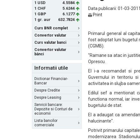
1 USD
4.5584
1 CHF
5.6244
Data publicarii: 01-03-2011
1 GBP
6.1277
Print
1 gr. aur
632.7824
Curs BNR complet
Primarul general al capita
Convertor valutar
fost adoptat luni bugetul m
Curs valutar banci
(CGMB).
Convertor valutar
bănci
"Ramane sa atac in justiti
Oprescu.
Informatii utile
El i-a recomandat si pre
Guvernului in teritoriu
Dictionar Financiar-
Bancar
activitatea in slujba oamen
Despre Credite
Edilul sef a mentionat c
Despre Leasing
functiona normal, iar inv
Servicii bancare:
bugetului de stat.
Depozite si Conturi de
economii
El a adaugat ca amendame
Lista bancilor
halucinante".
comerciale
Potrivit primarului capitale
modernizarea Stadionului