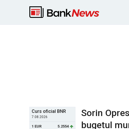
Sorin Opres
Curs oficial BNR
7.08.2026
bugetul mun
1 EUR
5.2554