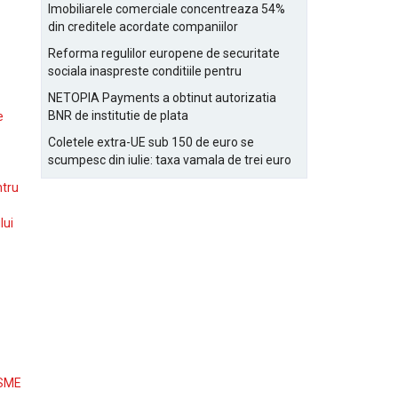
Bucurestiului
Imobiliarele comerciale concentreaza 54%
din creditele acordate companiilor
nefinanciare
Reforma regulilor europene de securitate
sociala inaspreste conditiile pentru
detasarea salariatilor
NETOPIA Payments a obtinut autorizatia
BNR de institutie de plata
e
Coletele extra-UE sub 150 de euro se
scumpesc din iulie: taxa vamala de trei euro
pe articol, adaugata la taxa logistica
ntru
lui
 SME