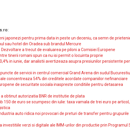
s.ro:
i japonezi pentru prima data in peste un deceniu, ca semn de prieteni
ul sau hotel din Oradea sub brandul Mercure
si Dezvoltare a trecut de evaluarea pe piloni a Comisiei Europene
intre tinerii romani spun ca nu isi permit o locuinta proprie
10,4% in iunie, dar analistii avertizeaza asupra presiunilor persistente pe
uncte de servicii in centrul comercial Grand Arena din sudul Bucurestiu
iale concentreaza 54% din creditele acordate companiilor nefinanciare
uropene de securitate sociala inaspreste conditiile pentru detasarea
obtinut autorizatia BNR de institutie de plata
b 150 de euro se scumpesc din iulie: taxa vamala de trei euro pe articol,
istica
ndustria auto ridica noi provocari de preturi de transfer pentru grupurile
investitiile verzi si digitale ale IMM-urilor din productie prin Programul