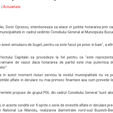
 |
Actualitate
lei, Sorin Oprescu, intentioneaza sa atace in justitie hotararea prin c
unicipalitatii in cadrul sedintei Consiliului General al Municipiului Bucu
e acest simulacru de buget, pentru ca este facut pe picior in baie", a af
fectului Capitalei sa procedeze la fel pentru ca "este reprezenta
 si ramane de vazut daca hotararea de partid este mai puternica d
ilor".
a in acest moment niciun serviciu la nivelul municipalitatii nu va p
estitiile aflate in derulare nu mai primesc finantare asa cum prevede 
ntele propuse de grupul PDL din cadrul Consiliului General "sunt abs
i, in aceste conditii vor fi oprite o serie de investitii aflate in derulare p
 National Lia Manoliu, realizarea diametralei nord-sud Buzesti-Ber