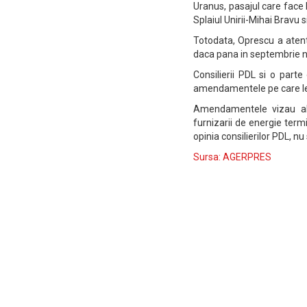
Uranus, pasajul care face 
Splaiul Unirii-Mihai Bravu
Totodata, Oprescu a atent
daca pana in septembrie nu 
Consilierii PDL si o part
amendamentele pe care le-
Amendamentele vizau alo
furnizarii de energie termi
opinia consilierilor PDL, 
Sursa: AGERPRES