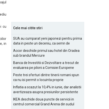
sajul
ediu
ei cu
Cele mai citite stiri
SUA au cumparat yeni japonezi pentru prima
ilor
data in peste un deceniu, ca semn de
e, in
prietenie
Accor deschide primul sau hotel din Oradea
sub brandul Mercure
Banca de Investitii si Dezvoltare a trecut de
evaluarea pe piloni a Comisiei Europene
Peste trei sferturi dintre tinerii romani spun
ca nu isi permit o locuinta proprie
Inflatia a scazut la 10,4% in iunie, dar analistii
avertizeaza asupra presiunilor persistente
pentru IMM-uri
IKEA deschide doua puncte de servicii in
centrul comercial Grand Arena din sudul