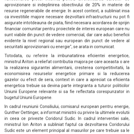
aprovizionare si indeplinirea obiectivului de 20% in materie de
resurse regenerabile de energie. In acest context, a subliniat insa
ca investitiile majore necesare dezvoltarii infrastructurii nu pot fi
asigurate intotdeauna de piata, fiind necesara acordarea de sprijin
financiar comunitar pentru proiectele de interes european care nu
sunt viabile din punct de vedere comercial, dar care aduc beneficii
evidente la nivel regional sau european din punct de vedere al
securitatii aprovizionarii cu energie", se arata in comunicat.
Totodata, cu referire la imbunatatirea eficientei energetice,
ministrul Ariton a reliefat contributia majora pe care aceasta o are
la realizarea sigurantei alimentarii, cresterea competitivitatii, la
economisirea resurselor energetice primare si la reducerea
gazelor cu efect de sera, context in care a apreciat ca eficienta
energetica trebuie sa devina parte integranta a tuturor politicilor
Uniunii Europene relevante si sa fie reflectata corespunzator in
bugetul Uniunii Europene.
In cadrul reuniunii Consiliului, comisarul european pentru energie,
Gunther Oettinger, a informat ministrii cu privire la ultimele evolutii
in ceea ce priveste Coridorul Sudic. In cadrul interventiei sale,
ministrul Ion Ariton a subliniat faptul ca dezvoltarea Coridorului
Sudic este un element principal al masurilor pe care trebuie sa le