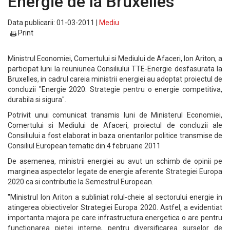
Energie de la Bruxelles
Data publicarii: 01-03-2011 |
Mediu
Print
Ministrul Economiei, Comertului si Mediului de Afaceri, Ion Ariton, a
participat luni la reuniunea Consiliului TTE-Energie desfasurata la
Bruxelles, in cadrul careia ministrii energiei au adoptat proiectul de
concluzii "Energie 2020: Strategie pentru o energie competitiva,
durabila si sigura".
Potrivit unui comunicat transmis luni de Ministerul Economiei,
Comertului si Mediului de Afaceri, proiectul de concluzii ale
Consiliului a fost elaborat in baza orientarilor politice transmise de
Consiliul European tematic din 4 februarie 2011
De asemenea, ministrii energiei au avut un schimb de opinii pe
marginea aspectelor legate de energie aferente Strategiei Europa
2020 ca si contributie la Semestrul European.
"Ministrul Ion Ariton a subliniat rolul-cheie al sectorului energie in
atingerea obiectivelor Strategiei Europa 2020. Astfel, a evidentiat
importanta majora pe care infrastructura energetica o are pentru
functionarea pietei interne, pentru diversificarea surselor de