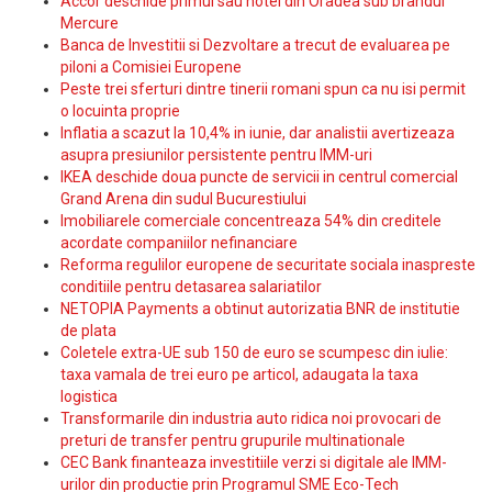
Accor deschide primul sau hotel din Oradea sub brandul
Mercure
Banca de Investitii si Dezvoltare a trecut de evaluarea pe
piloni a Comisiei Europene
Peste trei sferturi dintre tinerii romani spun ca nu isi permit
o locuinta proprie
Inflatia a scazut la 10,4% in iunie, dar analistii avertizeaza
asupra presiunilor persistente pentru IMM-uri
IKEA deschide doua puncte de servicii in centrul comercial
Grand Arena din sudul Bucurestiului
Imobiliarele comerciale concentreaza 54% din creditele
acordate companiilor nefinanciare
Reforma regulilor europene de securitate sociala inaspreste
conditiile pentru detasarea salariatilor
NETOPIA Payments a obtinut autorizatia BNR de institutie
de plata
Coletele extra-UE sub 150 de euro se scumpesc din iulie:
taxa vamala de trei euro pe articol, adaugata la taxa
logistica
Transformarile din industria auto ridica noi provocari de
preturi de transfer pentru grupurile multinationale
CEC Bank finanteaza investitiile verzi si digitale ale IMM-
urilor din productie prin Programul SME Eco-Tech