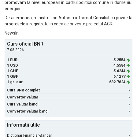
promovam la nivel european in cadrul politicii comune in domeniul
energiei.
De asemenea, ministrul Ion Ariton a informat Consiliul cu privire la
progresele inregistrate in ceea ce priveste proiectul AGRI.
NewsIn
Curs oficial BNR
7.08.2026
1 EUR
5.2554
1 USD
4.5584
1 CHF
5.6244
1 GBP
6.1277
1 gr. aur
632.7824
Curs BNR complet
Convertor valutar
Curs valutar banci
Convertor valutar bănci
Informatii utile
Dictionar Financiar-Bancar