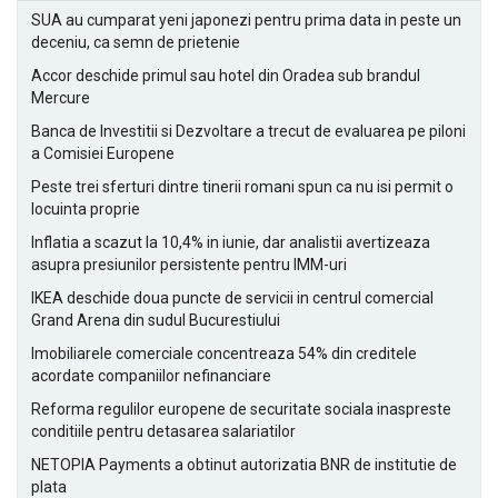
SUA au cumparat yeni japonezi pentru prima data in peste un
deceniu, ca semn de prietenie
Accor deschide primul sau hotel din Oradea sub brandul
Mercure
Banca de Investitii si Dezvoltare a trecut de evaluarea pe piloni
a Comisiei Europene
Peste trei sferturi dintre tinerii romani spun ca nu isi permit o
locuinta proprie
Inflatia a scazut la 10,4% in iunie, dar analistii avertizeaza
asupra presiunilor persistente pentru IMM-uri
IKEA deschide doua puncte de servicii in centrul comercial
Grand Arena din sudul Bucurestiului
Imobiliarele comerciale concentreaza 54% din creditele
acordate companiilor nefinanciare
Reforma regulilor europene de securitate sociala inaspreste
conditiile pentru detasarea salariatilor
NETOPIA Payments a obtinut autorizatia BNR de institutie de
plata