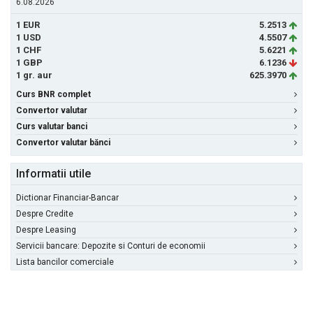
6.08.2026
1 EUR
5.2513
1 USD
4.5507
1 CHF
5.6221
1 GBP
6.1236
1 gr. aur
625.3970
Curs BNR complet
Convertor valutar
Curs valutar banci
Convertor valutar bănci
Informatii utile
Dictionar Financiar-Bancar
Despre Credite
Despre Leasing
Servicii bancare: Depozite si Conturi de economii
Lista bancilor comerciale