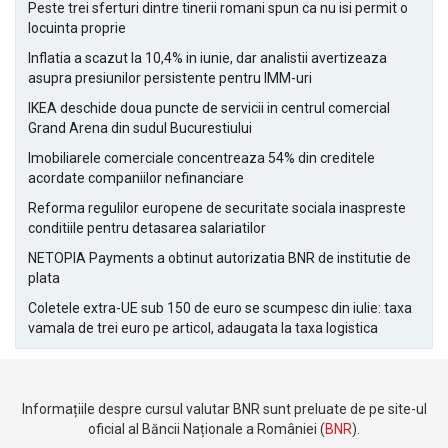
Peste trei sferturi dintre tinerii romani spun ca nu isi permit o
locuinta proprie
Inflatia a scazut la 10,4% in iunie, dar analistii avertizeaza
asupra presiunilor persistente pentru IMM-uri
IKEA deschide doua puncte de servicii in centrul comercial
Grand Arena din sudul Bucurestiului
Imobiliarele comerciale concentreaza 54% din creditele
acordate companiilor nefinanciare
Reforma regulilor europene de securitate sociala inaspreste
conditiile pentru detasarea salariatilor
NETOPIA Payments a obtinut autorizatia BNR de institutie de
plata
Coletele extra-UE sub 150 de euro se scumpesc din iulie: taxa
vamala de trei euro pe articol, adaugata la taxa logistica
Informațiile despre cursul valutar BNR sunt preluate de pe site-ul
oficial al Băncii Naționale a României (
BNR
).