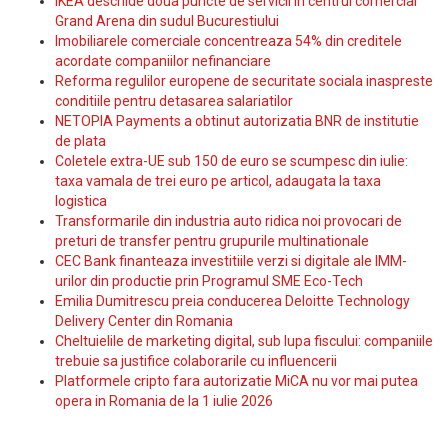
IKEA deschide doua puncte de servicii in centrul comercial
Grand Arena din sudul Bucurestiului
Imobiliarele comerciale concentreaza 54% din creditele
acordate companiilor nefinanciare
Reforma regulilor europene de securitate sociala inaspreste
conditiile pentru detasarea salariatilor
NETOPIA Payments a obtinut autorizatia BNR de institutie
de plata
Coletele extra-UE sub 150 de euro se scumpesc din iulie:
taxa vamala de trei euro pe articol, adaugata la taxa
logistica
Transformarile din industria auto ridica noi provocari de
preturi de transfer pentru grupurile multinationale
CEC Bank finanteaza investitiile verzi si digitale ale IMM-
urilor din productie prin Programul SME Eco-Tech
Emilia Dumitrescu preia conducerea Deloitte Technology
Delivery Center din Romania
Cheltuielile de marketing digital, sub lupa fiscului: companiile
trebuie sa justifice colaborarile cu influencerii
Platformele cripto fara autorizatie MiCA nu vor mai putea
opera in Romania de la 1 iulie 2026