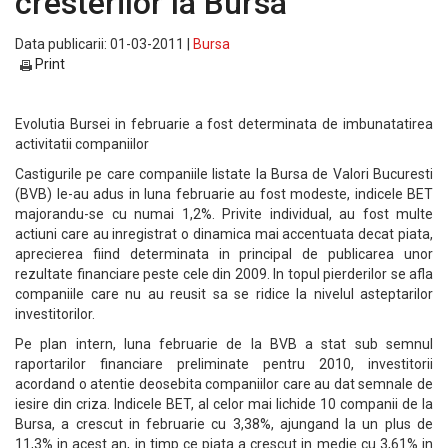
cresterilor la Bursa
Data publicarii: 01-03-2011 |
Bursa
Print
Evolutia Bursei in februarie a fost determinata de imbunatatirea
activitatii companiilor
Castigurile pe care companiile listate la Bursa de Valori Bucuresti
(BVB) le-au adus in luna februarie au fost modeste, indicele BET
majorandu-se cu numai 1,2%. Privite individual, au fost multe
actiuni care au inregistrat o dinamica mai accentuata decat piata,
aprecierea fiind determinata in principal de publicarea unor
rezultate financiare peste cele din 2009. In topul pierderilor se afla
companiile care nu au reusit sa se ridice la nivelul asteptarilor
investitorilor.
Pe plan intern, luna februarie de la BVB a stat sub semnul
raportarilor financiare preliminate pentru 2010, investitorii
acordand o atentie deosebita companiilor care au dat semnale de
iesire din criza. Indicele BET, al celor mai lichide 10 companii de la
Bursa, a crescut in februarie cu 3,38%, ajungand la un plus de
11,3% in acest an, in timp ce piata a crescut in medie cu 3,61% in