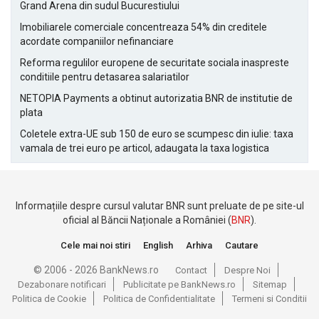
Grand Arena din sudul Bucurestiului
Imobiliarele comerciale concentreaza 54% din creditele
acordate companiilor nefinanciare
Reforma regulilor europene de securitate sociala inaspreste
conditiile pentru detasarea salariatilor
NETOPIA Payments a obtinut autorizatia BNR de institutie de
plata
Coletele extra-UE sub 150 de euro se scumpesc din iulie: taxa
vamala de trei euro pe articol, adaugata la taxa logistica
Informațiile despre cursul valutar BNR sunt preluate de pe site-ul
oficial al Băncii Naționale a României (
BNR
).
Cele mai noi stiri
English
Arhiva
Cautare
© 2006 - 2026 BankNews.ro
Contact
Despre Noi
Dezabonare notificari
Publicitate pe BankNews.ro
Sitemap
Politica de Cookie
Politica de Confidentialitate
Termeni si Conditii