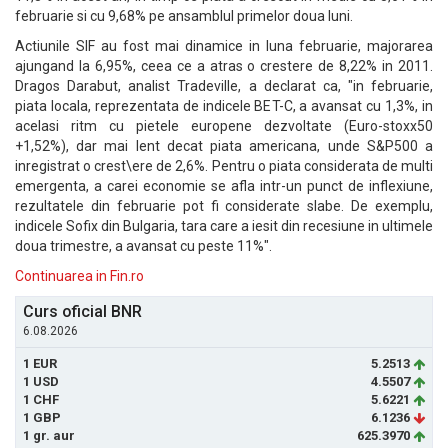
februarie si cu 9,68% pe ansamblul primelor doua luni.
Actiunile SIF au fost mai dinamice in luna februarie, majorarea
ajungand la 6,95%, ceea ce a atras o crestere de 8,22% in 2011.
Dragos Darabut, analist Tradeville, a declarat ca, "in februarie,
piata locala, reprezentata de indicele BET-C, a avansat cu 1,3%, in
acelasi ritm cu pietele europene dezvoltate (Euro-stoxx50
+1,52%), dar mai lent decat piata americana, unde S&P500 a
inregistrat o crest\ere de 2,6%. Pentru o piata considerata de multi
emergenta, a carei economie se afla intr-un punct de inflexiune,
rezultatele din februarie pot fi considerate slabe. De exemplu,
indicele Sofix din Bulgaria, tara care a iesit din recesiune in ultimele
doua trimestre, a avansat cu peste 11%".
Continuarea in Fin.ro
Curs oficial BNR
6.08.2026
1 EUR
5.2513
1 USD
4.5507
1 CHF
5.6221
1 GBP
6.1236
1 gr. aur
625.3970