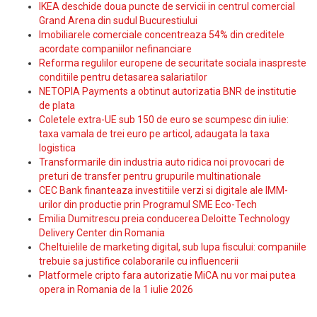
IKEA deschide doua puncte de servicii in centrul comercial
Grand Arena din sudul Bucurestiului
Imobiliarele comerciale concentreaza 54% din creditele
acordate companiilor nefinanciare
Reforma regulilor europene de securitate sociala inaspreste
conditiile pentru detasarea salariatilor
NETOPIA Payments a obtinut autorizatia BNR de institutie
de plata
Coletele extra-UE sub 150 de euro se scumpesc din iulie:
taxa vamala de trei euro pe articol, adaugata la taxa
logistica
Transformarile din industria auto ridica noi provocari de
preturi de transfer pentru grupurile multinationale
CEC Bank finanteaza investitiile verzi si digitale ale IMM-
urilor din productie prin Programul SME Eco-Tech
Emilia Dumitrescu preia conducerea Deloitte Technology
Delivery Center din Romania
Cheltuielile de marketing digital, sub lupa fiscului: companiile
trebuie sa justifice colaborarile cu influencerii
Platformele cripto fara autorizatie MiCA nu vor mai putea
opera in Romania de la 1 iulie 2026