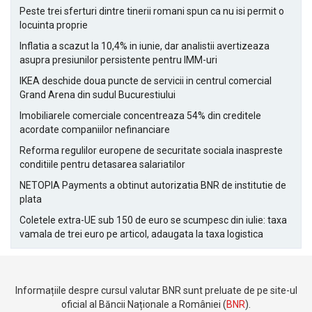
Peste trei sferturi dintre tinerii romani spun ca nu isi permit o
locuinta proprie
Inflatia a scazut la 10,4% in iunie, dar analistii avertizeaza
asupra presiunilor persistente pentru IMM-uri
IKEA deschide doua puncte de servicii in centrul comercial
Grand Arena din sudul Bucurestiului
Imobiliarele comerciale concentreaza 54% din creditele
acordate companiilor nefinanciare
Reforma regulilor europene de securitate sociala inaspreste
conditiile pentru detasarea salariatilor
NETOPIA Payments a obtinut autorizatia BNR de institutie de
plata
Coletele extra-UE sub 150 de euro se scumpesc din iulie: taxa
vamala de trei euro pe articol, adaugata la taxa logistica
Informațiile despre cursul valutar BNR sunt preluate de pe site-ul
oficial al Băncii Naționale a României (
BNR
).