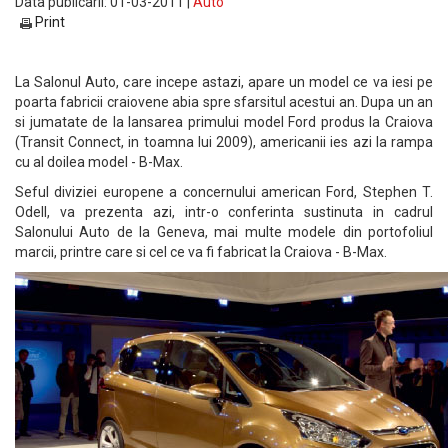
Data publicarii: 01-03-2011 |
Auto
Print
La Salonul Auto, care incepe astazi, apare un model ce va iesi pe
poarta fabricii craiovene abia spre sfarsitul acestui an. Dupa un an
si jumatate de la lansarea primului model Ford produs la Craiova
(Transit Connect, in toamna lui 2009), americanii ies azi la rampa
cu al doilea model - B-Max.
Seful diviziei europene a concernului american Ford, Stephen T.
Odell, va prezenta azi, intr-o conferinta sustinuta in cadrul
Salonului Auto de la Geneva, mai multe modele din portofoliul
marcii, printre care si cel ce va fi fabricat la Craiova - B-Max.