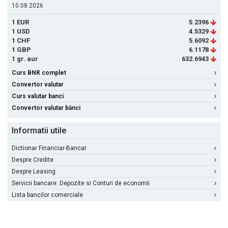
10.08.2026
1 EUR
5.2396
1 USD
4.5329
1 CHF
5.6092
1 GBP
6.1178
1 gr. aur
632.6943
Curs BNR complet
Convertor valutar
Curs valutar banci
Convertor valutar bănci
Informatii utile
Dictionar Financiar-Bancar
Despre Credite
Despre Leasing
Servicii bancare: Depozite si Conturi de economii
Lista bancilor comerciale