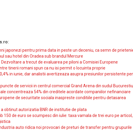
s.ro:
i japonezi pentru prima data in peste un deceniu, ca semn de prieteni
ul sau hotel din Oradea sub brandul Mercure
si Dezvoltare a trecut de evaluarea pe piloni a Comisiei Europene
intre tinerii romani spun ca nu isi permit o locuinta proprie
10,4% in iunie, dar analistii avertizeaza asupra presiunilor persistente pe
uncte de servicii in centrul comercial Grand Arena din sudul Bucurestiu
iale concentreaza 54% din creditele acordate companiilor nefinanciare
uropene de securitate sociala inaspreste conditiile pentru detasarea
obtinut autorizatia BNR de institutie de plata
b 150 de euro se scumpesc din iulie: taxa vamala de trei euro pe articol,
istica
ndustria auto ridica noi provocari de preturi de transfer pentru grupurile