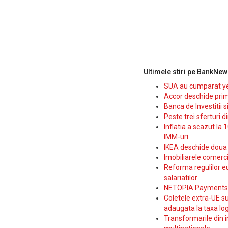
Ultimele stiri pe BankNew
SUA au cumparat yen
Accor deschide prim
Banca de Investitii 
Peste trei sferturi d
Inflatia a scazut la 
IMM-uri
IKEA deschide doua p
Imobiliarele comerc
Reforma regulilor e
salariatilor
NETOPIA Payments a 
Coletele extra-UE su
adaugata la taxa log
Transformarile din i