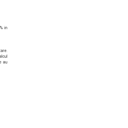
3% in
tare.
alcul
te au