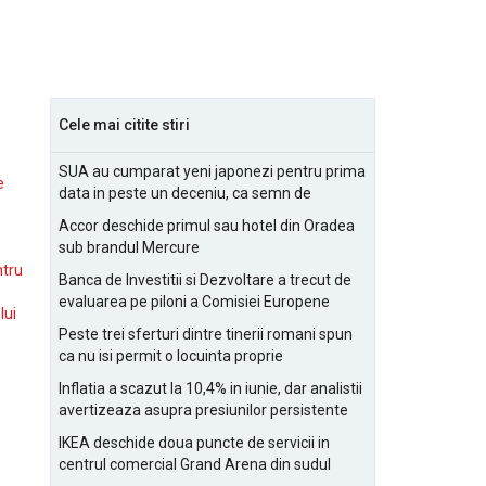
Cele mai citite stiri
SUA au cumparat yeni japonezi pentru prima
e
data in peste un deceniu, ca semn de
prietenie
Accor deschide primul sau hotel din Oradea
sub brandul Mercure
ntru
Banca de Investitii si Dezvoltare a trecut de
evaluarea pe piloni a Comisiei Europene
lui
Peste trei sferturi dintre tinerii romani spun
ca nu isi permit o locuinta proprie
Inflatia a scazut la 10,4% in iunie, dar analistii
avertizeaza asupra presiunilor persistente
pentru IMM-uri
IKEA deschide doua puncte de servicii in
centrul comercial Grand Arena din sudul