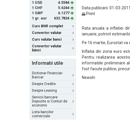
1 USD
4.5584
1 CHF
5.6244
Data publicarii: 01-03-2011
1 GBP
6.1277
Print
1 gr. aur
632.7824
Curs BNR complet
Rata anuala a inflatiei d
Convertor valutar
ianuarie, potrivit estimari
Curs valutar banci
Pe 16 martie, Eurostat va d
Convertor valutar
bănci
Inflatia din zona euro es
Pentru realizarea acestor 
Informatii utile
informatiile preliminare a
fost facute publice, precum
Dictionar Financiar-
Bancar
NewsIn
Despre Credite
Despre Leasing
Servicii bancare:
Depozite si Conturi de
economii
Lista bancilor
comerciale