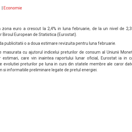
 |
Economie
in zona euro a crescut la 2,4% in luna februarie, de la un nivel de 2,
lor Biroul European de Statistica (Eurostat).
a publicitatii o a doua estimare revizuita pentru luna februarie.
te masurata cu ajutorul indicelui preturilor de consum al Uniunii Mone
estimari, care vin inaintea raportului lunar oficial, Eurostat ia in c
le evolutiei preturilor pe luna in curs din statele membre ale caror da
 si informatiile preliminare legate de pretul energiei.