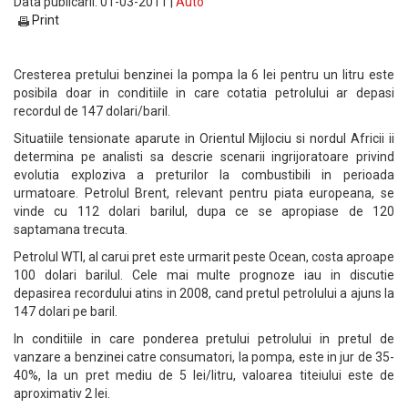
Data publicarii: 01-03-2011 |
Auto
Print
Cresterea pretului benzinei la pompa la 6 lei pentru un litru este
posibila doar in conditiile in care cotatia petrolului ar depasi
recordul de 147 dolari/baril.
Situatiile tensionate aparute in Orientul Mijlociu si nordul Africii ii
determina pe analisti sa descrie scenarii ingrijoratoare privind
evolutia exploziva a preturilor la combustibili in perioada
urmatoare. Petrolul Brent, relevant pentru piata europeana, se
vinde cu 112 dolari barilul, dupa ce se apropiase de 120
saptamana trecuta.
Petrolul WTI, al carui pret este urmarit peste Ocean, costa aproape
100 dolari barilul. Cele mai multe prognoze iau in discutie
depasirea recordului atins in 2008, cand pretul petrolului a ajuns la
147 dolari pe baril.
In conditiile in care ponderea pretului petrolului in pretul de
vanzare a benzinei catre consumatori, la pompa, este in jur de 35-
40%, la un pret mediu de 5 lei/litru, valoarea titeiului este de
aproximativ 2 lei.