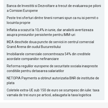
Banca de Investitii si Dezvoltare a trecut de evaluarea pe piloni
a Comisiei Europene
Peste trei sferturi dintre tinerii romani spun ca nu isi permit o
locuinta proprie
Inflatia a scazut la 10,4% in iunie, dar analistii avertizeaza
asupra presiunilor persistente pentru IMM-uri
IKEA deschide doua puncte de servicii in centrul comercial
Grand Arena din sudul Bucurestiului
Imobiliarele comerciale concentreaza 54% din creditele
acordate companiilor nefinanciare
Reforma regulilor europene de securitate sociala inaspreste
conditiile pentru detasarea salariatilor
NETOPIA Payments a obtinut autorizatia BNR de institutie de
plata
Coletele extra-UE sub 150 de euro se scumpesc din iulie: taxa
vamala de trei euro pe articol, adaugata la taxa logistica