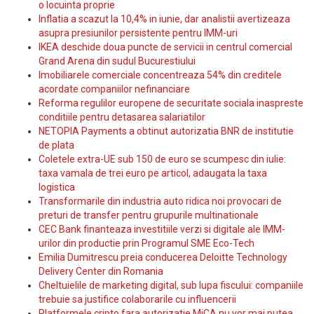
o locuinta proprie
Inflatia a scazut la 10,4% in iunie, dar analistii avertizeaza
asupra presiunilor persistente pentru IMM-uri
IKEA deschide doua puncte de servicii in centrul comercial
Grand Arena din sudul Bucurestiului
Imobiliarele comerciale concentreaza 54% din creditele
acordate companiilor nefinanciare
Reforma regulilor europene de securitate sociala inaspreste
conditiile pentru detasarea salariatilor
NETOPIA Payments a obtinut autorizatia BNR de institutie
de plata
Coletele extra-UE sub 150 de euro se scumpesc din iulie:
taxa vamala de trei euro pe articol, adaugata la taxa
logistica
Transformarile din industria auto ridica noi provocari de
preturi de transfer pentru grupurile multinationale
CEC Bank finanteaza investitiile verzi si digitale ale IMM-
urilor din productie prin Programul SME Eco-Tech
Emilia Dumitrescu preia conducerea Deloitte Technology
Delivery Center din Romania
Cheltuielile de marketing digital, sub lupa fiscului: companiile
trebuie sa justifice colaborarile cu influencerii
Platformele cripto fara autorizatie MiCA nu vor mai putea