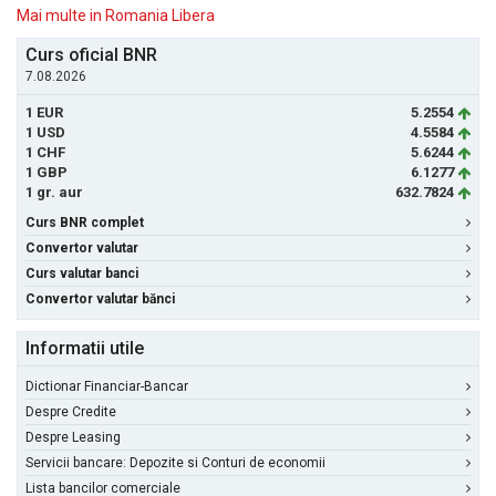
Mai multe in Romania Libera
Curs oficial BNR
7.08.2026
1 EUR
5.2554
1 USD
4.5584
1 CHF
5.6244
1 GBP
6.1277
1 gr. aur
632.7824
Curs BNR complet
Convertor valutar
Curs valutar banci
Convertor valutar bănci
Informatii utile
Dictionar Financiar-Bancar
Despre Credite
Despre Leasing
Servicii bancare: Depozite si Conturi de economii
Lista bancilor comerciale