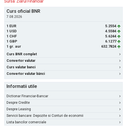
Sursa: Ziarul Financiar
Curs oficial BNR
7.08.2026
1 EUR
5.2554
1 USD
4.5584
1 CHF
5.6244
1 GBP
6.1277
1 gr. aur
632.7824
Curs BNR complet
Convertor valutar
Curs valutar banci
Convertor valutar bănci
Informatii utile
Dictionar Financiar-Bancar
Despre Credite
Despre Leasing
Servicii bancare: Depozite si Conturi de economii
Lista bancilor comerciale