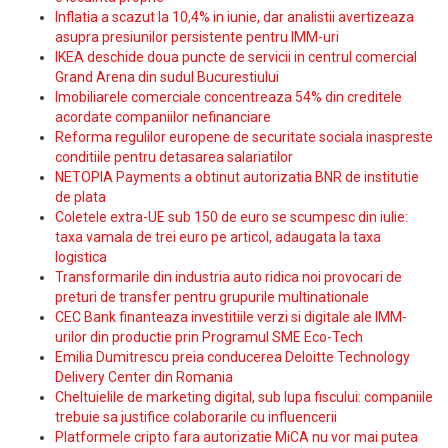
Inflatia a scazut la 10,4% in iunie, dar analistii avertizeaza
asupra presiunilor persistente pentru IMM-uri
IKEA deschide doua puncte de servicii in centrul comercial
Grand Arena din sudul Bucurestiului
Imobiliarele comerciale concentreaza 54% din creditele
acordate companiilor nefinanciare
Reforma regulilor europene de securitate sociala inaspreste
conditiile pentru detasarea salariatilor
NETOPIA Payments a obtinut autorizatia BNR de institutie
de plata
Coletele extra-UE sub 150 de euro se scumpesc din iulie:
taxa vamala de trei euro pe articol, adaugata la taxa
logistica
Transformarile din industria auto ridica noi provocari de
preturi de transfer pentru grupurile multinationale
CEC Bank finanteaza investitiile verzi si digitale ale IMM-
urilor din productie prin Programul SME Eco-Tech
Emilia Dumitrescu preia conducerea Deloitte Technology
Delivery Center din Romania
Cheltuielile de marketing digital, sub lupa fiscului: companiile
trebuie sa justifice colaborarile cu influencerii
Platformele cripto fara autorizatie MiCA nu vor mai putea