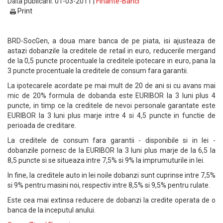
Data publicarii: 01-03-2011 |
Finante-Banci
Print
BRD-SocGen, a doua mare banca de pe piata, isi ajusteaza de
astazi dobanzile la creditele de retail in euro, reducerile mergand
de la 0,5 puncte procentuale la creditele ipotecare in euro, pana la
3 puncte procentuale la creditele de consum fara garantii.
La ipotecarele acordate pe mai mult de 20 de ani si cu avans mai
mic de 20% formula de dobanda este EURIBOR la 3 luni plus 4
puncte, in timp ce la creditele de nevoi personale garantate este
EURIBOR la 3 luni plus marje intre 4 si 4,5 puncte in functie de
perioada de creditare.
La creditele de consum fara garantii - disponibile si in lei -
dobanzile pornesc de la EURIBOR la 3 luni plus marje de la 6,5 la
8,5 puncte si se situeaza intre 7,5% si 9% la imprumuturile in lei.
In fine, la creditele auto in lei noile dobanzi sunt cuprinse intre 7,5%
si 9% pentru masini noi, respectiv intre 8,5% si 9,5% pentru rulate.
Este cea mai extinsa reducere de dobanzi la credite operata de o
banca de la inceputul anului.