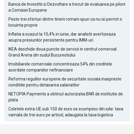
Banca de Investitii si Dezvoltare a trecut de evaluarea pe piloni
a Comisiei Europene
Peste trei sferturi dintre tinerii romani spun ca nu isi permit o
locuinta proprie
Inflatia a scazut la 10,4% in iunie, dar analistii avertizeaza
asupra presiunilor persistente pentru IMM-uri
IKEA deschide doua puncte de servicii in centrul comercial
Grand Arena din sudul Bucurestiului
Imobiliarele comerciale concentreaza 54% din creditele
acordate companiilor nefinanciare
Reforma regulilor europene de securitate sociala inaspreste
conditiile pentru detasarea salariatilor
NETOPIA Payments a obtinut autorizatia BNR de institutie de
plata
Coletele extra-UE sub 150 de euro se scumpesc din iulie: taxa
vamala de trei euro pe articol, adaugata la taxa logistica