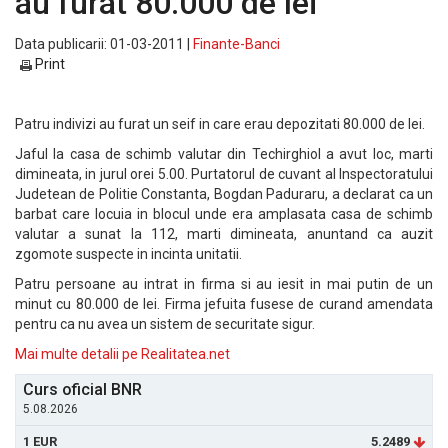
au furat 80.000 de lei
Data publicarii: 01-03-2011 |
Finante-Banci
Print
Patru indivizi au furat un seif in care erau depozitati 80.000 de lei.
Jaful la casa de schimb valutar din Techirghiol a avut loc, marti
dimineata, in jurul orei 5.00. Purtatorul de cuvant al Inspectoratului
Judetean de Politie Constanta, Bogdan Paduraru, a declarat ca un
barbat care locuia in blocul unde era amplasata casa de schimb
valutar a sunat la 112, marti dimineata, anuntand ca auzit
zgomote suspecte in incinta unitatii.
Patru persoane au intrat in firma si au iesit in mai putin de un
minut cu 80.000 de lei. Firma jefuita fusese de curand amendata
pentru ca nu avea un sistem de securitate sigur.
Mai multe detalii pe Realitatea.net
Curs oficial BNR
5.08.2026
1 EUR
5.2489