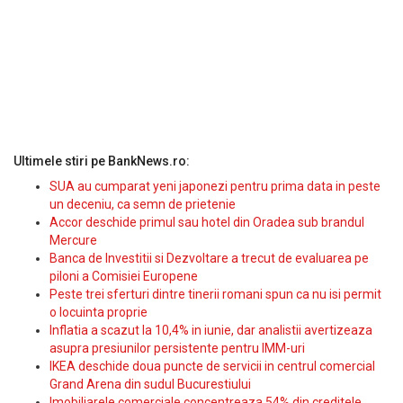
Ultimele stiri pe BankNews.ro:
SUA au cumparat yeni japonezi pentru prima data in peste
un deceniu, ca semn de prietenie
Accor deschide primul sau hotel din Oradea sub brandul
Mercure
Banca de Investitii si Dezvoltare a trecut de evaluarea pe
piloni a Comisiei Europene
Peste trei sferturi dintre tinerii romani spun ca nu isi permit
o locuinta proprie
Inflatia a scazut la 10,4% in iunie, dar analistii avertizeaza
asupra presiunilor persistente pentru IMM-uri
IKEA deschide doua puncte de servicii in centrul comercial
Grand Arena din sudul Bucurestiului
Imobiliarele comerciale concentreaza 54% din creditele