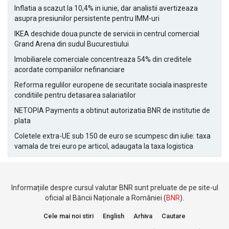
Inflatia a scazut la 10,4% in iunie, dar analistii avertizeaza
asupra presiunilor persistente pentru IMM-uri
IKEA deschide doua puncte de servicii in centrul comercial
Grand Arena din sudul Bucurestiului
Imobiliarele comerciale concentreaza 54% din creditele
acordate companiilor nefinanciare
Reforma regulilor europene de securitate sociala inaspreste
conditiile pentru detasarea salariatilor
NETOPIA Payments a obtinut autorizatia BNR de institutie de
plata
Coletele extra-UE sub 150 de euro se scumpesc din iulie: taxa
vamala de trei euro pe articol, adaugata la taxa logistica
Informațiile despre cursul valutar BNR sunt preluate de pe site-ul
oficial al Băncii Naționale a României (
BNR
).
Cele mai noi stiri
English
Arhiva
Cautare