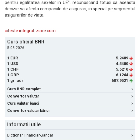
pentru egalitatea sexelor in UE", recunoscand totusi ca aceasta
decizie va afecta companiile de asigurari, in special pe segmentul
asigurarilor de viata.
citeste integral: ziare.com
Curs oficial BNR
5.08.2026
1 EUR
5.2489
1 USD
4.5480
1 CHF
5.6210
1 GBP
6.1244
1 gr. aur
607.9521
Curs BNR complet
Convertor valutar
Curs valutar banci
Convertor valutar bănci
Informatii utile
Dictionar Financiar-Bancar