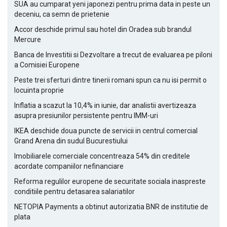
SUA au cumparat yeni japonezi pentru prima data in peste un
deceniu, ca semn de prietenie
Accor deschide primul sau hotel din Oradea sub brandul
Mercure
Banca de Investitii si Dezvoltare a trecut de evaluarea pe piloni
a Comisiei Europene
Peste trei sferturi dintre tinerii romani spun ca nu isi permit o
locuinta proprie
Inflatia a scazut la 10,4% in iunie, dar analistii avertizeaza
asupra presiunilor persistente pentru IMM-uri
IKEA deschide doua puncte de servicii in centrul comercial
Grand Arena din sudul Bucurestiului
Imobiliarele comerciale concentreaza 54% din creditele
acordate companiilor nefinanciare
Reforma regulilor europene de securitate sociala inaspreste
conditiile pentru detasarea salariatilor
NETOPIA Payments a obtinut autorizatia BNR de institutie de
plata