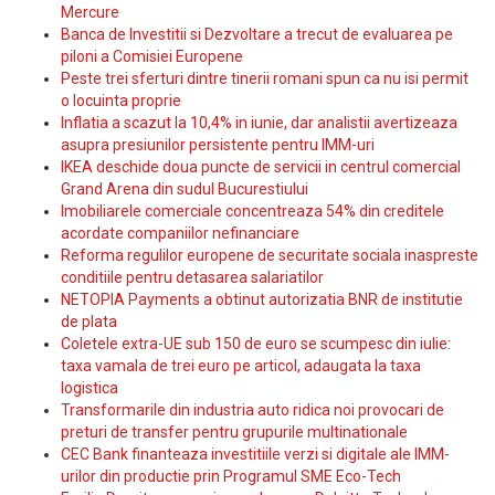
Mercure
Banca de Investitii si Dezvoltare a trecut de evaluarea pe
piloni a Comisiei Europene
Peste trei sferturi dintre tinerii romani spun ca nu isi permit
o locuinta proprie
Inflatia a scazut la 10,4% in iunie, dar analistii avertizeaza
asupra presiunilor persistente pentru IMM-uri
IKEA deschide doua puncte de servicii in centrul comercial
Grand Arena din sudul Bucurestiului
Imobiliarele comerciale concentreaza 54% din creditele
acordate companiilor nefinanciare
Reforma regulilor europene de securitate sociala inaspreste
conditiile pentru detasarea salariatilor
NETOPIA Payments a obtinut autorizatia BNR de institutie
de plata
Coletele extra-UE sub 150 de euro se scumpesc din iulie:
taxa vamala de trei euro pe articol, adaugata la taxa
logistica
Transformarile din industria auto ridica noi provocari de
preturi de transfer pentru grupurile multinationale
CEC Bank finanteaza investitiile verzi si digitale ale IMM-
urilor din productie prin Programul SME Eco-Tech