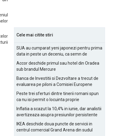
eniul
nelor
Cele mai citite stiri
telor
turii
SUA au cumparat yeni japonezi pentru prima
data in peste un deceniu, ca semn de
prietenie
Accor deschide primul sau hotel din Oradea
sub brandul Mercure
Banca de Investitii si Dezvoltare a trecut de
evaluarea pe piloni a Comisiei Europene
Peste trei sferturi dintre tinerii romani spun
ca nu isi permit o locuinta proprie
Inflatia a scazut la 10,4% in iunie, dar analistii
avertizeaza asupra presiunilor persistente
pentru IMM-uri
IKEA deschide doua puncte de servicii in
centrul comercial Grand Arena din sudul