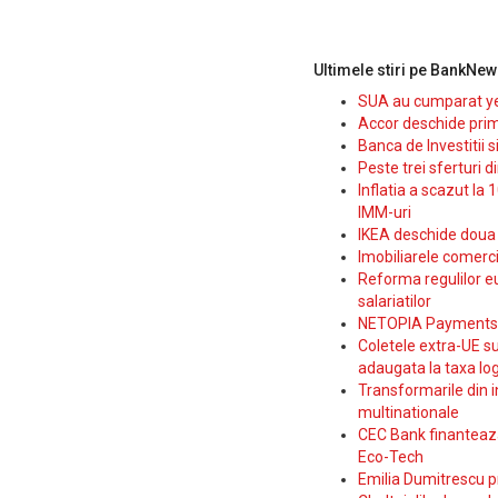
Ultimele stiri pe BankNew
SUA au cumparat yen
Accor deschide prim
Banca de Investitii 
Peste trei sferturi d
Inflatia a scazut la 
IMM-uri
IKEA deschide doua p
Imobiliarele comerc
Reforma regulilor e
salariatilor
NETOPIA Payments a 
Coletele extra-UE su
adaugata la taxa log
Transformarile din i
multinationale
CEC Bank finanteaza 
Eco-Tech
Emilia Dumitrescu p