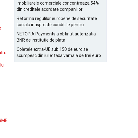
Bucurestiului
Imobiliarele comerciale concentreaza 54%
din creditele acordate companiilor
nefinanciare
Reforma regulilor europene de securitate
sociala inaspreste conditiile pentru
e
detasarea salariatilor
NETOPIA Payments a obtinut autorizatia
BNR de institutie de plata
Coletele extra-UE sub 150 de euro se
ntru
scumpesc din iulie: taxa vamala de trei euro
pe articol, adaugata la taxa logistica
lui
 SME