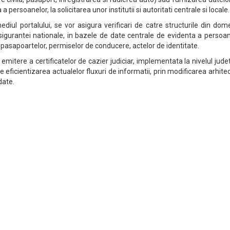
a persoanelor, la solicitarea unor institutii si autoritati centrale si locale.
iul portalului, se vor asigura verificari de catre structurile din dom
si sigurantei nationale, in bazele de date centrale de evidenta a persoa
l pasapoartelor, permiselor de conducere, actelor de identitate.
 emitere a certificatelor de cazier judiciar, implementata la nivelul jude
te eficientizarea actualelor fluxuri de informatii, prin modificarea arhitec
 date.