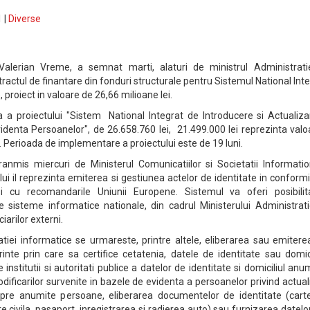
 |
Diverse
, Valerian Vreme, a semnat marti, alaturi de ministrul Administratie
ntractul de finantare din fonduri structurale pentru Sistemul National Int
, proiect in valoare de 26,66 milioane lei.
la a proiectului "Sistem National Integrat de Introducere si Actualiz
videnta Persoanelor", de 26.658.760 lei, 21.499.000 lei reprezinta val
 Perioada de implementare a proiectului este de 19 luni.
ranmis miercuri de Ministerul Comunicatiilor si Societatii Informatio
ului il reprezinta emiterea si gestiunea actelor de identitate in conform
si cu recomandarile Uniunii Europene. Sistemul va oferi posibilit
te sisteme informatice nationale, din cadrul Ministerului Administrati
ciarilor externi.
tiei informatice se urmareste, printre altele, eliberarea sau emitere
rinte prin care sa certifice cetatenia, datele de identitate sau domici
nstitutii si autoritati publice a datelor de identitate si domiciliul anu
dificarilor survenite in bazele de evidenta a persoanelor privind actual
spre anumite persoane, eliberarea documentelor de identitate (cart
are civila, pasaport, inregistrarea si radierea auto) sau furnizarea datelo