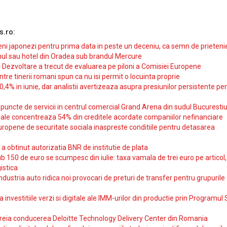
s.ro:
i japonezi pentru prima data in peste un deceniu, ca semn de prieteni
ul sau hotel din Oradea sub brandul Mercure
si Dezvoltare a trecut de evaluarea pe piloni a Comisiei Europene
intre tinerii romani spun ca nu isi permit o locuinta proprie
10,4% in iunie, dar analistii avertizeaza asupra presiunilor persistente pe
uncte de servicii in centrul comercial Grand Arena din sudul Bucurestiu
iale concentreaza 54% din creditele acordate companiilor nefinanciare
uropene de securitate sociala inaspreste conditiile pentru detasarea
obtinut autorizatia BNR de institutie de plata
b 150 de euro se scumpesc din iulie: taxa vamala de trei euro pe articol,
istica
ndustria auto ridica noi provocari de preturi de transfer pentru grupurile
investitiile verzi si digitale ale IMM-urilor din productie prin Programul
reia conducerea Deloitte Technology Delivery Center din Romania