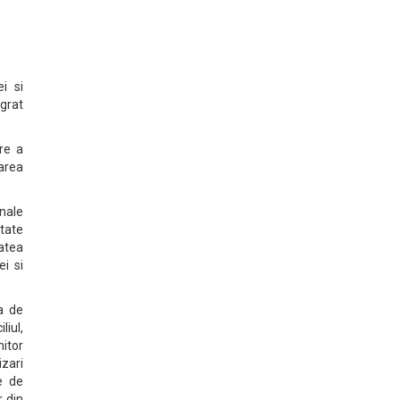
i si
egrat
are a
oarea
nale
itate
atea
ei si
a de
liul,
mitor
izari
e de
r din