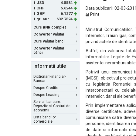
1 USD
4.5584
1 CHF
5.6244
Data publicarii: 02-03-2011
1 GBP
6.1277
Print
1 gr. aur
632.7824
Curs BNR complet
Ministrul Comunicatiilor
Convertor valutar
Internelor, Traian Igas, co
Curs valutar banci
privind actele de identitate
Convertor valutar
Astfel, din valoarea tota
bănci
Informatiilor Legate de E
asistentei nerambursabile.
Informatii utile
Potrivit unui comunicat t
Dictionar Financiar-
(MCSI), obiectivul proiect
Bancar
cu legislatia Romaniei 
Despre Credite
interconectarii cu celelal
Despre Leasing
Internelor, dar si ale benefi
Servicii bancare:
Prin implementarea aplica
Depozite si Conturi de
economii
diverse certificate, adeve
Lista bancilor
comunicarea catre diverse i
comerciale
persoane, identificarea mo
de date si informatii de
identiate, certificat de st