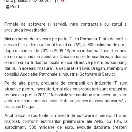
Data publicarii: 02-03-2011 |
IT&C
Print
Firmele de software si servicii, intre contractele cu statul si
presiunea investitorilor
Nici un semn de revenire pe piata IT din Romania. Piata de soft si
servicii IT s-a diminuat anul trecut cu 25%, la 800 milioane de euro,
dupa o scadere de 20% in 2009. "Sper ca industria IT din Romania
sa nu mai scada in acest an. Daca se opreste scaderea, industria
iese din criza. Industria locala e inca atractiva pentru outsourcing,
dar nu in aceeasi masura", a declarat ieri Liviu Dragan, membru in
consiliul Asociatiei Patronale a Industriei Software si Servicii.
Pe de alta parte, preluarile de companii din industria IT sunt
atractive pentru investitori, mai ales ca proprietarii sunt dispusi sa
reduca din pret in 2011. "Achizitiile vor continua si in acest an, vom
vedea miscari spectaculoase. Este un proces de «insanatosire»", a
mai spus Dragan.
Anul trecut, exporturile romanesti de software si servicii IT s-au
majorat, conform estimarilor preliminare ale ANIS, cu 10%, la
aproximativ 500 milioane de euro, evolutie datorata cresterii