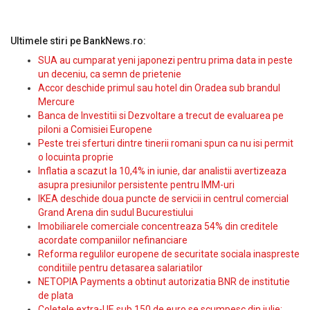
Ultimele stiri pe BankNews.ro:
SUA au cumparat yeni japonezi pentru prima data in peste
un deceniu, ca semn de prietenie
Accor deschide primul sau hotel din Oradea sub brandul
Mercure
Banca de Investitii si Dezvoltare a trecut de evaluarea pe
piloni a Comisiei Europene
Peste trei sferturi dintre tinerii romani spun ca nu isi permit
o locuinta proprie
Inflatia a scazut la 10,4% in iunie, dar analistii avertizeaza
asupra presiunilor persistente pentru IMM-uri
IKEA deschide doua puncte de servicii in centrul comercial
Grand Arena din sudul Bucurestiului
Imobiliarele comerciale concentreaza 54% din creditele
acordate companiilor nefinanciare
Reforma regulilor europene de securitate sociala inaspreste
conditiile pentru detasarea salariatilor
NETOPIA Payments a obtinut autorizatia BNR de institutie
de plata
Coletele extra-UE sub 150 de euro se scumpesc din iulie: