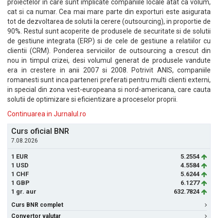
proiectelor in care sunt implicate companiile locale atat ca volum,
cat si ca numar. Cea mai mare parte din exporturi este asigurata
tot de dezvoltarea de solutii la cerere (outsourcing), in proportie de
90%. Restul sunt acoperite de produsele de securitate si de solutii
de gestiune integrata (ERP) si de cele de gestiune a relatiilor cu
clientii (CRM). Ponderea serviciilor de outsourcing a crescut din
nou in timpul crizei, desi volumul generat de produsele vandute
era in crestere in anii 2007 si 2008. Potrivit ANIS, companiile
romanesti sunt inca parteneri preferati pentru multi clienti externi,
in special din zona vest-europeana si nord-americana, care cauta
solutii de optimizare si eficientizare a proceselor proprii.
Continuarea in Jurnalul.ro
Curs oficial BNR
7.08.2026
1 EUR
5.2554
1 USD
4.5584
1 CHF
5.6244
1 GBP
6.1277
1 gr. aur
632.7824
Curs BNR complet
Convertor valutar