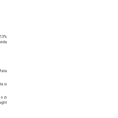
0,13%
oneda
 fata
a si
 o zi
ight