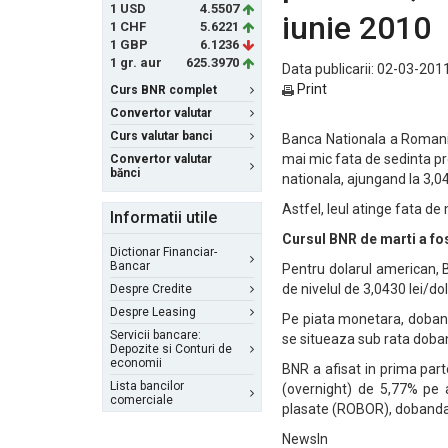
1 USD
4.5507
iunie 2010
1 CHF
5.6221
1 GBP
6.1236
1 gr. aur
625.3970
Data publicarii: 02-03-2011
Print
Curs BNR complet
Convertor valutar
Curs valutar banci
Banca Nationala a Romanie
mai mic fata de sedinta p
Convertor valutar
bănci
nationala, ajungand la 3,04
Astfel, leul atinge fata d
Informatii utile
Cursul BNR de marti a fos
Dictionar Financiar-
Bancar
Pentru dolarul american, B
de nivelul de 3,0430 lei/do
Despre Credite
Despre Leasing
Pe piata monetara, dobanz
Servicii bancare:
se situeaza sub rata doban
Depozite si Conturi de
economii
BNR a afisat in prima part
Lista bancilor
(overnight) de 5,77% pe 
comerciale
plasate (ROBOR), dobanda a
NewsIn