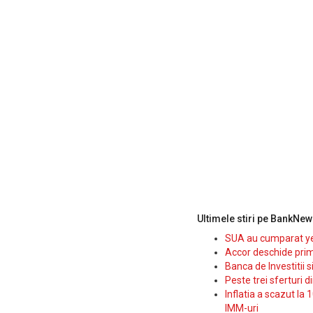
Ultimele stiri pe BankNew
SUA au cumparat yen
Accor deschide prim
Banca de Investitii 
Peste trei sferturi d
Inflatia a scazut la 
IMM-uri