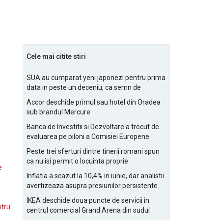
Cele mai citite stiri
SUA au cumparat yeni japonezi pentru prima
data in peste un deceniu, ca semn de
prietenie
Accor deschide primul sau hotel din Oradea
sub brandul Mercure
Banca de Investitii si Dezvoltare a trecut de
evaluarea pe piloni a Comisiei Europene
Peste trei sferturi dintre tinerii romani spun
ca nu isi permit o locuinta proprie
e
Inflatia a scazut la 10,4% in iunie, dar analistii
avertizeaza asupra presiunilor persistente
pentru IMM-uri
IKEA deschide doua puncte de servicii in
ntru
centrul comercial Grand Arena din sudul