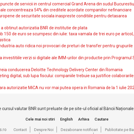
uncte de servicii in centrul comercial Grand Arena din sudul Bucurestiu
iale concentreaza 54% din creditele acordate companiilor nefinanciare
uropene de securitate sociala inaspreste conditiile pentru detasarea
obtinut autorizatia BNR de institutie de plata
b 150 de euro se scumpesc din iulie: taxa vamala de trei euro pe articol,
istica
ndustria auto ridica noi provocari de preturi de transfer pentru grupurile
investitiile verzi si digitale ale IMM-urilor din productie prin Programul
reia conducerea Deloitte Technology Delivery Center din Romania
ting digital, sub lupa fiscului: companiile trebuie sa justifice colaborarile
ara autorizatie MiCA nu vor mai putea opera in Romania de la 1 iulie 20
 cursul valutar BNR sunt preluate de pe site-ul oficial al Băncii Național
Cele mai noi stiri
English
Arhiva
Cautare
s.ro
Contact
Despre Noi
Dezabonare notificari
Publicitate pe 