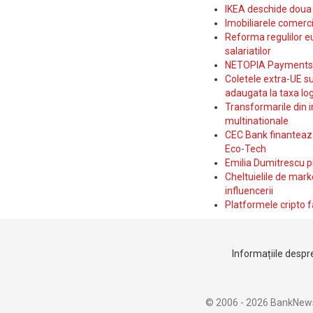
IKEA deschide doua p
Imobiliarele comerc
Reforma regulilor e
salariatilor
NETOPIA Payments a 
Coletele extra-UE su
adaugata la taxa log
Transformarile din i
multinationale
CEC Bank finanteaza 
Eco-Tech
Emilia Dumitrescu p
Cheltuielile de marke
influencerii
Platformele cripto f
Informațiile despre
© 2006 - 2026 BankNew