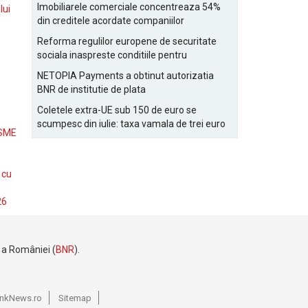
Bucurestiului
Imobiliarele comerciale concentreaza 54%
lui
din creditele acordate companiilor
nefinanciare
Reforma regulilor europene de securitate
sociala inaspreste conditiile pentru
detasarea salariatilor
NETOPIA Payments a obtinut autorizatia
BNR de institutie de plata
Coletele extra-UE sub 150 de euro se
scumpesc din iulie: taxa vamala de trei euro
 SME
pe articol, adaugata la taxa logistica
 cu
26
e a României (
BNR
).
BankNews.ro
Sitemap