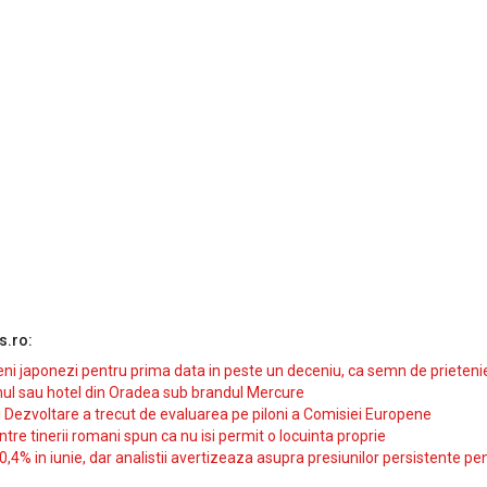
s.ro:
i japonezi pentru prima data in peste un deceniu, ca semn de prieteni
ul sau hotel din Oradea sub brandul Mercure
si Dezvoltare a trecut de evaluarea pe piloni a Comisiei Europene
intre tinerii romani spun ca nu isi permit o locuinta proprie
10,4% in iunie, dar analistii avertizeaza asupra presiunilor persistente pe