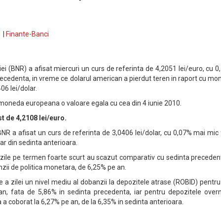
 |
Finante-Banci
i (BNR) a afisat miercuri un curs de referinta de 4,2051 lei/euro, cu 
recedenta, in vreme ce dolarul american a pierdut teren in raport cu m
06 lei/dolar.
e moneda europeana o valoare egala cu cea din 4 iunie 2010.
t de 4,2108 lei/euro.
NR a afisat un curs de referinta de 3,0406 lei/dolar, cu 0,07% mai mic
lar din sedinta anterioara.
ile pe termen foarte scurt au scazut comparativ cu sedinta precedent
zii de politica monetara, de 6,25% pe an.
e a zilei un nivel mediu al dobanzii la depozitele atrase (ROBID) pentru
an, fata de 5,86% in sedinta precedenta, iar pentru depozitele overn
 coborat la 6,27% pe an, de la 6,35% in sedinta anterioara.