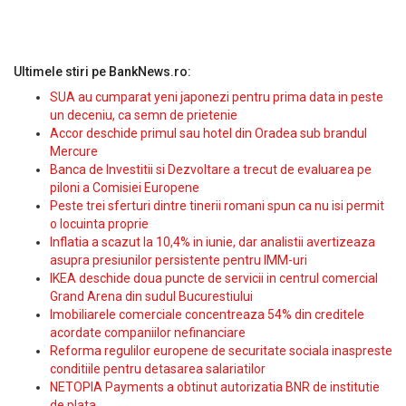
Ultimele stiri pe BankNews.ro:
SUA au cumparat yeni japonezi pentru prima data in peste
un deceniu, ca semn de prietenie
Accor deschide primul sau hotel din Oradea sub brandul
Mercure
Banca de Investitii si Dezvoltare a trecut de evaluarea pe
piloni a Comisiei Europene
Peste trei sferturi dintre tinerii romani spun ca nu isi permit
o locuinta proprie
Inflatia a scazut la 10,4% in iunie, dar analistii avertizeaza
asupra presiunilor persistente pentru IMM-uri
IKEA deschide doua puncte de servicii in centrul comercial
Grand Arena din sudul Bucurestiului
Imobiliarele comerciale concentreaza 54% din creditele
acordate companiilor nefinanciare
Reforma regulilor europene de securitate sociala inaspreste
conditiile pentru detasarea salariatilor
NETOPIA Payments a obtinut autorizatia BNR de institutie
de plata