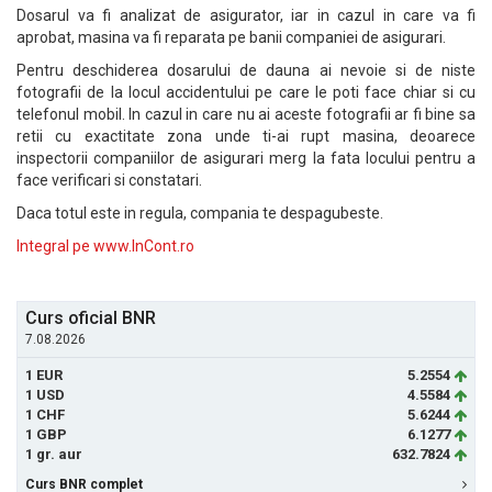
Dosarul va fi analizat de asigurator, iar in cazul in care va fi
aprobat, masina va fi reparata pe banii companiei de asigurari.
Pentru deschiderea dosarului de dauna ai nevoie si de niste
fotografii de la locul accidentului pe care le poti face chiar si cu
telefonul mobil. In cazul in care nu ai aceste fotografii ar fi bine sa
retii cu exactitate zona unde ti-ai rupt masina, deoarece
inspectorii companiilor de asigurari merg la fata locului pentru a
face verificari si constatari.
Daca totul este in regula, compania te despagubeste.
Integral pe www.InCont.ro
Curs oficial BNR
7.08.2026
1 EUR
5.2554
1 USD
4.5584
1 CHF
5.6244
1 GBP
6.1277
1 gr. aur
632.7824
Curs BNR complet