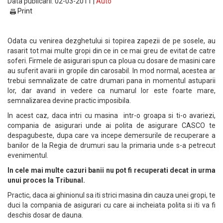
Data publicarii: 02-03-2011 |
Auto
Print
Odata cu venirea dezghetului si topirea zapezii de pe sosele, au
rasarit tot mai multe gropi din ce in ce mai greu de evitat de catre
soferi. Firmele de asigurari spun ca ploua cu dosare de masini care
au suferit avarii in gropile din carosabil. In mod normal, acestea ar
trebui semnalizate de catre drumari pana in momentul astuparii
lor, dar avand in vedere ca numarul lor este foarte mare,
semnalizarea devine practic imposibila.
In acest caz, daca intri cu masina intr-o groapa si ti-o avariezi,
compania de asigurari unde ai polita de asigurare CASCO te
despagubeste, dupa care va incepe demersurile de recuperare a
banilor de la Regia de drumuri sau la primaria unde s-a petrecut
evenimentul.
In cele mai multe cazuri banii nu pot fi recuperati decat in urma
unui proces la Tribunal.
Practic, daca ai ghinionul sa iti strici masina din cauza unei gropi, te
duci la compania de asigurari cu care ai incheiata polita si iti va fi
deschis dosar de dauna.