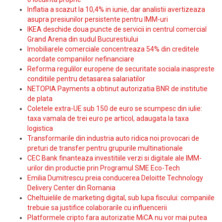
Inflatia a scazut la 10,4% in iunie, dar analistii avertizeaza
asupra presiunilor persistente pentru IMM-uri
IKEA deschide doua puncte de servicii in centrul comercial
Grand Arena din sudul Bucurestiului
Imobiliarele comerciale concentreaza 54% din creditele
acordate companiilor nefinanciare
Reforma regulilor europene de securitate sociala inaspreste
conditiile pentru detasarea salariatilor
NETOPIA Payments a obtinut autorizatia BNR de institutie
de plata
Coletele extra-UE sub 150 de euro se scumpesc din iulie:
taxa vamala de trei euro pe articol, adaugata la taxa
logistica
Transformarile din industria auto ridica noi provocari de
preturi de transfer pentru grupurile multinationale
CEC Bank finanteaza investitiile verzi si digitale ale IMM-
urilor din productie prin Programul SME Eco-Tech
Emilia Dumitrescu preia conducerea Deloitte Technology
Delivery Center din Romania
Cheltuielile de marketing digital, sub lupa fiscului: companiile
trebuie sa justifice colaborarile cu influencerii
Platformele cripto fara autorizatie MiCA nu vor mai putea