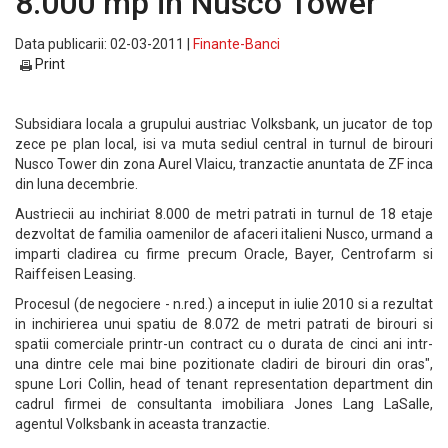
8.000 mp in Nusco Tower
Data publicarii: 02-03-2011 |
Finante-Banci
Print
Subsidiara locala a grupului austriac Volksbank, un jucator de top
zece pe plan local, isi va muta sediul central in turnul de birouri
Nusco Tower din zona Aurel Vlaicu, tranzactie anuntata de ZF inca
din luna decembrie.
Austriecii au inchiriat 8.000 de metri patrati in turnul de 18 etaje
dezvoltat de familia oamenilor de afaceri italieni Nusco, urmand a
imparti cladirea cu firme precum Oracle, Bayer, Centrofarm si
Raiffeisen Leasing.
Procesul (de negociere - n.red.) a inceput in iulie 2010 si a rezultat
in inchirierea unui spatiu de 8.072 de metri patrati de birouri si
spatii comerciale printr-un contract cu o durata de cinci ani intr-
una dintre cele mai bine pozitionate cladiri de birouri din oras",
spune Lori Collin, head of tenant representation department din
cadrul firmei de consultanta imobiliara Jones Lang LaSalle,
agentul Volksbank in aceasta tranzactie.