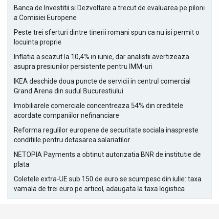
Banca de Investitii si Dezvoltare a trecut de evaluarea pe piloni
a Comisiei Europene
Peste trei sferturi dintre tinerii romani spun ca nu isi permit o
locuinta proprie
Inflatia a scazut la 10,4% in iunie, dar analistii avertizeaza
asupra presiunilor persistente pentru IMM-uri
IKEA deschide doua puncte de servicii in centrul comercial
Grand Arena din sudul Bucurestiului
Imobiliarele comerciale concentreaza 54% din creditele
acordate companiilor nefinanciare
Reforma regulilor europene de securitate sociala inaspreste
conditiile pentru detasarea salariatilor
NETOPIA Payments a obtinut autorizatia BNR de institutie de
plata
Coletele extra-UE sub 150 de euro se scumpesc din iulie: taxa
vamala de trei euro pe articol, adaugata la taxa logistica