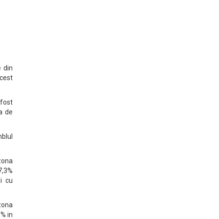
e din
cest
fost
ta de
mblul
 zona
 7,3%
si cu
 zona
9% in