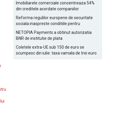
Bucurestiului
Imobiliarele comerciale concentreaza 54%
din creditele acordate companiilor
nefinanciare
Reforma regulilor europene de securitate
sociala inaspreste conditiile pentru
detasarea salariatilor
NETOPIA Payments a obtinut autorizatia
BNR de institutie de plata
Coletele extra-UE sub 150 de euro se
scumpesc din iulie: taxa vamala de trei euro
pe articol, adaugata la taxa logistica
e
ntru
lui