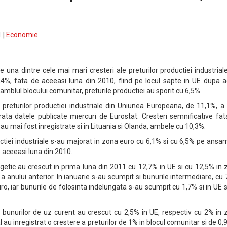
 |
Economie
 una dintre cele mai mari cresteri ale preturilor productiei industrial
4%, fata de aceeasi luna din 2010, fiind pe locul sapte in UE dupa a
samblul blocului comunitar, preturile productiei au sporit cu 6,5%.
returilor productiei industriale din Uniunea Europeana, de 11,1%, a 
arata datele publicate miercuri de Eurostat. Cresteri semnificative fa
 au mai fost inregistrate si in Lituania si Olanda, ambele cu 10,3%.
ductiei industriale s-au majorat in zona euro cu 6,1% si cu 6,5% pe ansa
e aceeasi luna din 2010.
rgetic au crescut in prima luna din 2011 cu 12,7% in UE si cu 12,5% in
 a anului anterior. In ianuarie s-au scumpit si bunurile intermediare, cu
uro, iar bunurile de folosinta indelungata s-au scumpit cu 1,7% si in UE 
le bunurilor de uz curent au crescut cu 2,5% in UE, respectiv cu 2% in
l au inregistrat o crestere a preturilor de 1% in blocul comunitar si de 0,