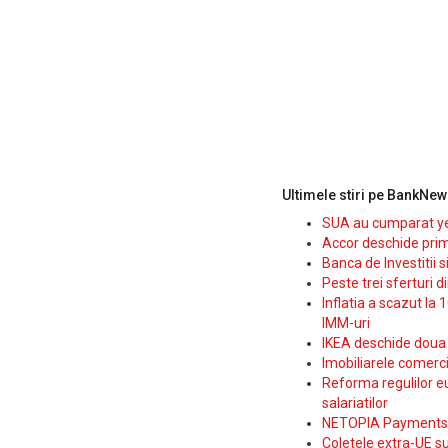
Ultimele stiri pe BankNew
SUA au cumparat yen
Accor deschide prim
Banca de Investitii 
Peste trei sferturi d
Inflatia a scazut la 
IMM-uri
IKEA deschide doua p
Imobiliarele comerc
Reforma regulilor e
salariatilor
NETOPIA Payments a 
Coletele extra-UE su