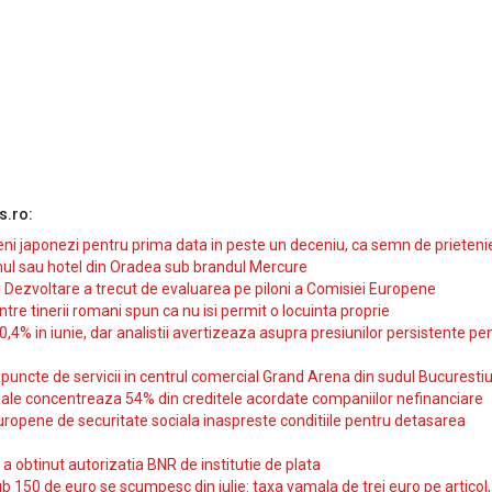
s.ro:
i japonezi pentru prima data in peste un deceniu, ca semn de prieteni
ul sau hotel din Oradea sub brandul Mercure
si Dezvoltare a trecut de evaluarea pe piloni a Comisiei Europene
intre tinerii romani spun ca nu isi permit o locuinta proprie
10,4% in iunie, dar analistii avertizeaza asupra presiunilor persistente pe
uncte de servicii in centrul comercial Grand Arena din sudul Bucurestiu
iale concentreaza 54% din creditele acordate companiilor nefinanciare
uropene de securitate sociala inaspreste conditiile pentru detasarea
obtinut autorizatia BNR de institutie de plata
b 150 de euro se scumpesc din iulie: taxa vamala de trei euro pe articol,