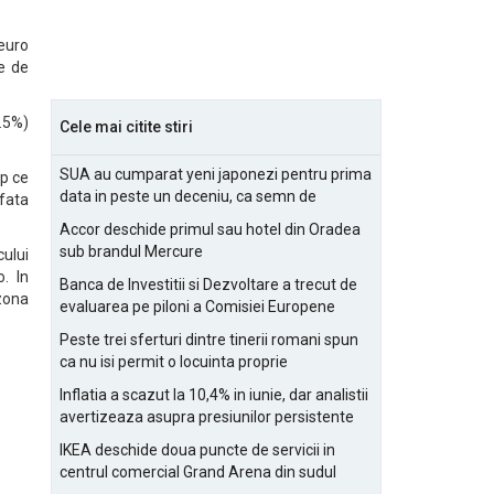
 euro
te de
0.5%)
Cele mai citite stiri
SUA au cumparat yeni japonezi pentru prima
mp ce
data in peste un deceniu, ca semn de
 fata
prietenie
Accor deschide primul sau hotel din Oradea
sub brandul Mercure
ului
. In
Banca de Investitii si Dezvoltare a trecut de
 zona
evaluarea pe piloni a Comisiei Europene
Peste trei sferturi dintre tinerii romani spun
ca nu isi permit o locuinta proprie
Inflatia a scazut la 10,4% in iunie, dar analistii
avertizeaza asupra presiunilor persistente
pentru IMM-uri
IKEA deschide doua puncte de servicii in
centrul comercial Grand Arena din sudul