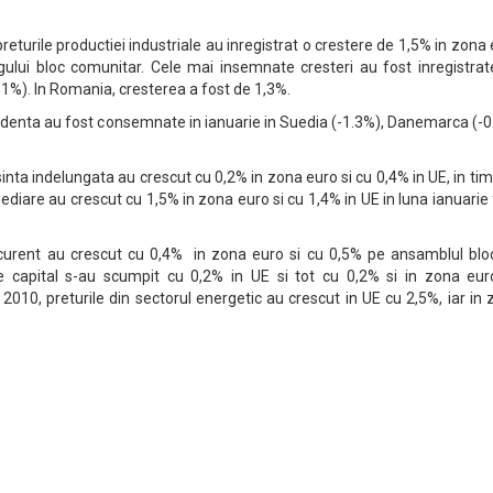
eturile productiei industriale au inregistrat o crestere de 1,5% in zona
regului bloc comunitar. Cele mai insemnate cresteri au fost inregistra
,1%). In Romania, cresterea a fost de 1,3%.
edenta au fost consemnate in ianuarie in Suedia (-1.3%), Danemarca (-
sinta indelungata au crescut cu 0,2% in zona euro si cu 0,4% in UE, in ti
mediare au crescut cu 1,5% in zona euro si cu 1,4% in UE in luna ianuarie
 curent au crescut cu 0,4% in zona euro si cu 0,5% pe ansamblul bloc
de capital s-au scumpit cu 0,2% in UE si tot cu 0,2% si in zona euro
010, preturile din sectorul energetic au crescut in UE cu 2,5%, iar in