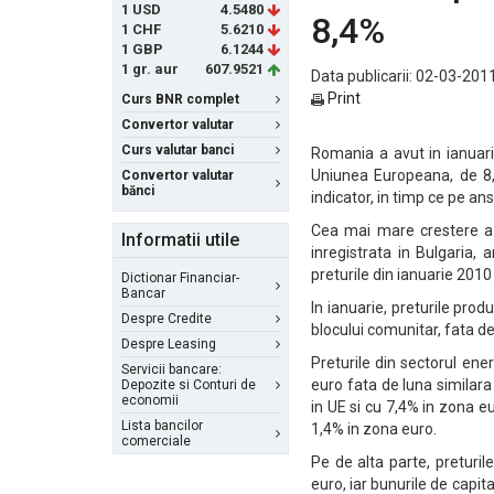
1 USD
4.5480
8,4%
1 CHF
5.6210
1 GBP
6.1244
1 gr. aur
607.9521
Data publicarii: 02-03-2011
Print
Curs BNR complet
Convertor valutar
Curs valutar banci
Romania a avut in ianuarie
Uniunea Europeana, de 8,
Convertor valutar
bănci
indicator, in timp ce pe an
Cea mai mare crestere a p
Informatii utile
inregistrata in Bulgaria, 
preturile din ianuarie 2010
Dictionar Financiar-
Bancar
In ianuarie, preturile pro
Despre Credite
blocului comunitar, fata d
Despre Leasing
Preturile din sectorul ene
Servicii bancare:
euro fata de luna similara
Depozite si Conturi de
economii
in UE si cu 7,4% in zona e
Lista bancilor
1,4% in zona euro.
comerciale
Pe de alta parte, preturi
euro, iar bunurile de capita