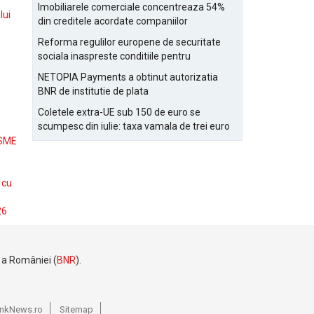
Bucurestiului
Imobiliarele comerciale concentreaza 54%
lui
din creditele acordate companiilor
nefinanciare
Reforma regulilor europene de securitate
sociala inaspreste conditiile pentru
detasarea salariatilor
NETOPIA Payments a obtinut autorizatia
BNR de institutie de plata
Coletele extra-UE sub 150 de euro se
scumpesc din iulie: taxa vamala de trei euro
pe articol, adaugata la taxa logistica
 SME
 cu
26
e a României (
BNR
).
BankNews.ro
Sitemap