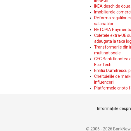
IMM-uri
IKEA deschide doua p
Imobiliarele comerc
Reforma regulilor e
salariatilor
NETOPIA Payments a 
Coletele extra-UE su
adaugata la taxa log
Transformarile din i
multinationale
CEC Bank finanteaza 
Eco-Tech
Emilia Dumitrescu p
Cheltuielile de marke
influencerii
Platformele cripto f
Informațiile despre
© 2006 - 2026 BankNew