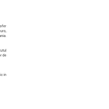
ofer
euro,
ania.
tutul
or de
ic in