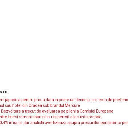
s.ro:
i japonezi pentru prima data in peste un deceniu, ca semn de prieteni
ul sau hotel din Oradea sub brandul Mercure
si Dezvoltare a trecut de evaluarea pe piloni a Comisiei Europene
intre tinerii romani spun ca nu isi permit o locuinta proprie
10,4% in iunie, dar analistii avertizeaza asupra presiunilor persistente pe