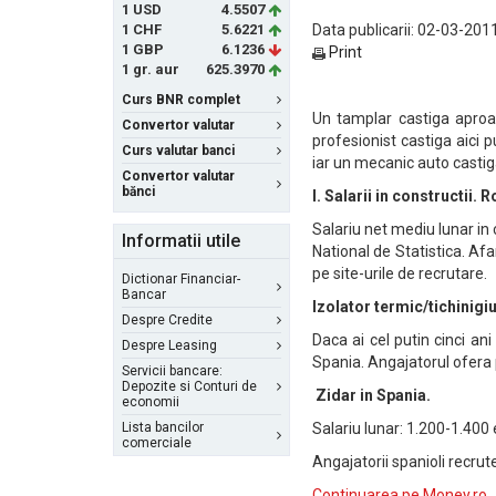
1 USD
4.5507
1 CHF
5.6221
Data publicarii: 02-03-2011
1 GBP
6.1236
Print
1 gr. aur
625.3970
Curs BNR complet
Un tamplar castiga aproa
Convertor valutar
profesionist castiga aici 
Curs valutar banci
iar un mecanic auto castig
Convertor valutar
bănci
I. Salarii in constructii.
Salariu net mediu lunar in c
Informatii utile
National de Statistica. Afa
pe site-urile de recrutare.
Dictionar Financiar-
Bancar
Izolator termic/tichinigiu
Despre Credite
Daca ai cel putin cinci ani
Despre Leasing
Spania. Angajatorul ofera 
Servicii bancare:
Depozite si Conturi de
Zidar in Spania.
economii
Lista bancilor
Salariu lunar: 1.200-1.400 
comerciale
Angajatorii spanioli recr
Continuarea pe Money.ro