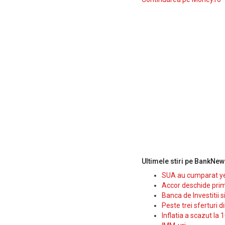
Ultimele stiri pe BankNew
SUA au cumparat yen
Accor deschide prim
Banca de Investitii 
Peste trei sferturi d
Inflatia a scazut la 