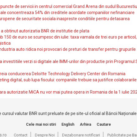
uncte de servicii in centrul comercial Grand Arena din sudul Bucurestiu
iale concentreaza 54% din creditele acordate companiilor nefinanciare
uropene de securitate sociala inaspreste conditiile pentru detasarea
obtinut autorizatia BNR de institutie de plata
b 150 de euro se scumpesc din iulie: taxa vamala de trei euro pe articol,
istica
ndustria auto ridica noi provocari de preturi de transfer pentru grupurile
investitiile verzi si digitale ale IMM-urilor din productie prin Programul
reia conducerea Deloitte Technology Delivery Center din Romania
ting digital, sub lupa fiscului: companiile trebuie sa justifice colaborarile
ara autorizatie MiCA nu vor mai putea opera in Romania de la 1 iulie 20
 cursul valutar BNR sunt preluate de pe site-ul oficial al Băncii Național
Cele mai noi stiri
English
Arhiva
Cautare
s.ro
Contact
Despre Noi
Dezabonare notificari
Publicitate pe 