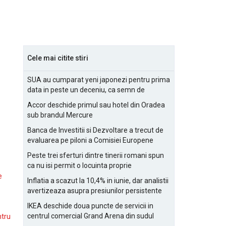
Cele mai citite stiri
SUA au cumparat yeni japonezi pentru prima
data in peste un deceniu, ca semn de
prietenie
Accor deschide primul sau hotel din Oradea
sub brandul Mercure
Banca de Investitii si Dezvoltare a trecut de
evaluarea pe piloni a Comisiei Europene
Peste trei sferturi dintre tinerii romani spun
ca nu isi permit o locuinta proprie
e
Inflatia a scazut la 10,4% in iunie, dar analistii
avertizeaza asupra presiunilor persistente
pentru IMM-uri
IKEA deschide doua puncte de servicii in
centrul comercial Grand Arena din sudul
ntru