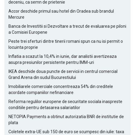
deceniu, ca semn de prietenie
Accor deschide primul sau hotel din Oradea sub brandul
Mercure
Banca de Investitii si Dezvoltare a trecut de evaluarea pe piloni
a Comisiei Europene
Peste trei sferturi dintre tinerii romani spun ca nu isi permit o
locuinta proprie
Inflatia a scazut la 10,4% in iunie, dar analistii avertizeaza
asupra presiunilor persistente pentru IMM-uri
IKEA deschide doua puncte de servicii in centrul comercial
Grand Arena din sudul Bucurestiului
Imobiliarele comerciale concentreaza 54% din creditele
acordate companiilor nefinanciare
Reforma regulilor europene de securitate sociala inaspreste
conditiile pentru detasarea salariatilor
NETOPIA Payments a obtinut autorizatia BNR de institutie de
plata
Coletele extra-UE sub 150 de euro se scumpesc din iulie: taxa