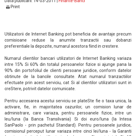
Data publicarii: 14-03-2011 |
Finante-Banci
Print
Utilizatorii de Internet Banking pot beneficia de avantaje precum
comisioane reduse la anumite tranzactii sau dobanzi
preferentiale la depozite, numarul acestora fiind in crestere.
Numarul clientilor bancari utilizatori de Internet Banking variaza
intre 15% Si 60% din totalul persoanelor fizice si ajunge pana la
90% din portofoliul de clienti persoane juridice, conform datelor
obtinute de la bancile consultate. Atat numarul tranzactiilor
efectuate prin acest serviciu, cat Si al clientilor utilizatori sunt in
creStere, potrivit datelor comunicate.
Pentru accesarea acestui serviciu se plateSte fie o taxa unica, la
activare, fie, in majoritatea cazurilor, un comision lunar de
administrare, care variaza, pentru persoanele fizice, intre un
leu/luna (la Banca Transilvania) Si doi euro/luna (la Intesa
SanPaolo - prin pachetul Standard). Pentru persoanele juridice,
comisionul perceput lunar variaza intre cinci lei/luna - la Garanti