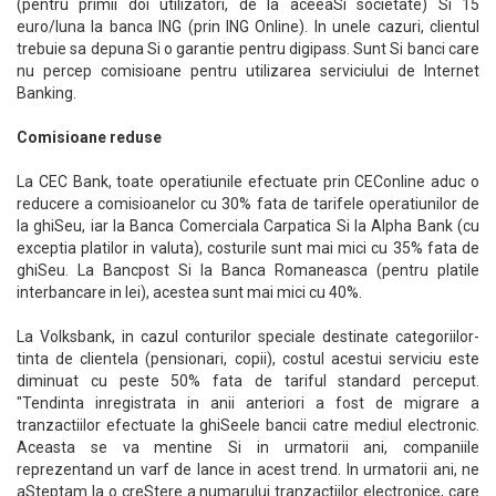
(pentru primii doi utilizatori, de la aceeaSi societate) Si 15
euro/luna la banca ING (prin ING Online). In unele cazuri, clientul
trebuie sa depuna Si o garantie pentru digipass. Sunt Si banci care
nu percep comisioane pentru utilizarea serviciului de Internet
Banking.
Comisioane reduse
La CEC Bank, toate operatiunile efectuate prin CEConline aduc o
reducere a comisioanelor cu 30% fata de tarifele operatiunilor de
la ghiSeu, iar la Banca Comerciala Carpatica Si la Alpha Bank (cu
exceptia platilor in valuta), costurile sunt mai mici cu 35% fata de
ghiSeu. La Bancpost Si la Banca Romaneasca (pentru platile
interbancare in lei), acestea sunt mai mici cu 40%.
La Volksbank, in cazul conturilor speciale destinate categoriilor-
tinta de clientela (pensionari, copii), costul acestui serviciu este
diminuat cu peste 50% fata de tariful standard perceput.
"Tendinta inregistrata in anii anteriori a fost de migrare a
tranzactiilor efectuate la ghiSeele bancii catre mediul electronic.
Aceasta se va mentine Si in urmatorii ani, companiile
reprezentand un varf de lance in acest trend. In urmatorii ani, ne
aSteptam la o creStere a numarului tranzactiilor electronice, care