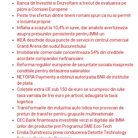
Banca de Investitii si Dezvoltare a trecut de evaluarea pe
piloni a Comisiei Europene
Peste trei sferturi dintre tinerii romani spun ca nu isi permit
o locuinta proprie
Inflatia a scazut la 10,4% in iunie, dar analistii avertizeaza
asupra presiunilor persistente pentru IMM-uri
IKEA deschide doua puncte de servicii in centrul comercial
Grand Arena din sudul Bucurestiului
Imobiliarele comerciale concentreaza 54% din creditele
acordate companiilor nefinanciare
Reforma regulilor europene de securitate sociala inaspreste
conditiile pentru detasarea salariatilor
NETOPIA Payments a obtinut autorizatia BNR de institutie
de plata
Coletele extra-UE sub 150 de euro se scumpesc din iulie:
taxa vamala de trei euro pe articol, adaugata la taxa
logistica
Transformarile din industria auto ridica noi provocari de
preturi de transfer pentru grupurile multinationale
CEC Bank finanteaza investitiile verzi si digitale ale IMM-
urilor din productie prin Programul SME Eco-Tech
Emilia Dumitrescu preia conducerea Deloitte Technology