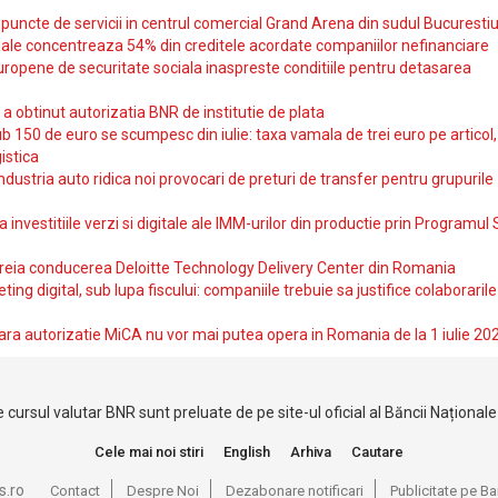
uncte de servicii in centrul comercial Grand Arena din sudul Bucurestiu
iale concentreaza 54% din creditele acordate companiilor nefinanciare
uropene de securitate sociala inaspreste conditiile pentru detasarea
obtinut autorizatia BNR de institutie de plata
b 150 de euro se scumpesc din iulie: taxa vamala de trei euro pe articol,
istica
ndustria auto ridica noi provocari de preturi de transfer pentru grupurile
investitiile verzi si digitale ale IMM-urilor din productie prin Programul
reia conducerea Deloitte Technology Delivery Center din Romania
ting digital, sub lupa fiscului: companiile trebuie sa justifice colaborarile
ara autorizatie MiCA nu vor mai putea opera in Romania de la 1 iulie 20
 cursul valutar BNR sunt preluate de pe site-ul oficial al Băncii Național
Cele mai noi stiri
English
Arhiva
Cautare
s.ro
Contact
Despre Noi
Dezabonare notificari
Publicitate pe 