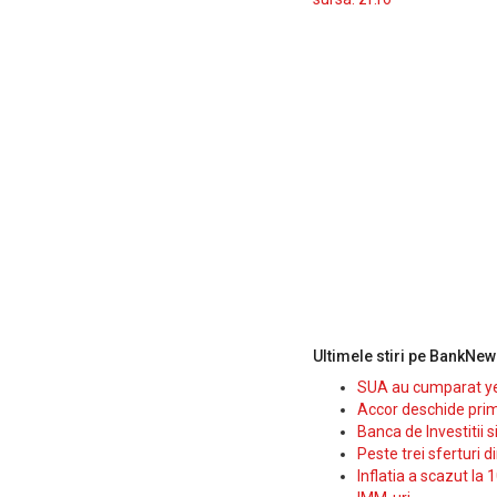
Ultimele stiri pe BankNew
SUA au cumparat yen
Accor deschide prim
Banca de Investitii 
Peste trei sferturi d
Inflatia a scazut la 