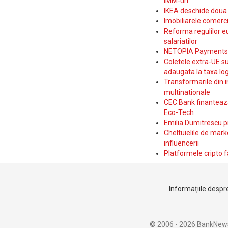
IMM-uri
IKEA deschide doua p
Imobiliarele comerc
Reforma regulilor e
salariatilor
NETOPIA Payments a 
Coletele extra-UE su
adaugata la taxa log
Transformarile din i
multinationale
CEC Bank finanteaza 
Eco-Tech
Emilia Dumitrescu p
Cheltuielile de marke
influencerii
Platformele cripto f
Informațiile despre
© 2006 - 2026 BankNew