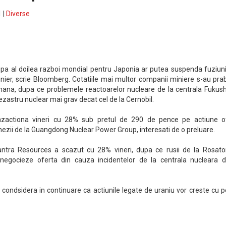
 |
Diverse
a al doilea razboi mondial pentru Japonia ar putea suspenda fuziunil
inier, scrie Bloomberg. Cotatiile mai multor companii miniere s-au pra
mana, dupa ce problemele reactoarelor nucleare de la centrala Fukus
astru nuclear mai grav decat cel de la Cernobil.
anzactiona vineri cu 28% sub pretul de 290 de pence pe actiune of
ezii de la Guangdong Nuclear Power Group, interesati de o preluare.
ntra Resources a scazut cu 28% vineri, dupa ce rusii de la Rosat
negocieze oferta din cauza incidentelor de la centrala nucleara d
i condsidera in continuare ca actiunile legate de uraniu vor creste cu 