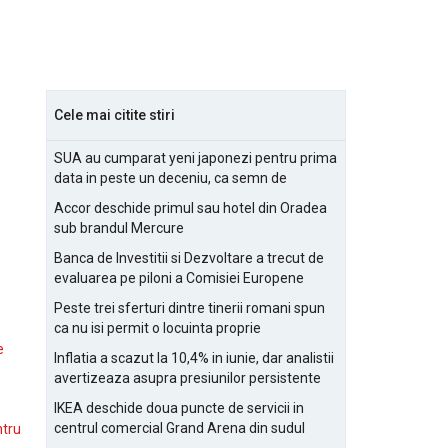
Cele mai citite stiri
SUA au cumparat yeni japonezi pentru prima
data in peste un deceniu, ca semn de
prietenie
Accor deschide primul sau hotel din Oradea
sub brandul Mercure
Banca de Investitii si Dezvoltare a trecut de
evaluarea pe piloni a Comisiei Europene
Peste trei sferturi dintre tinerii romani spun
ca nu isi permit o locuinta proprie
e
Inflatia a scazut la 10,4% in iunie, dar analistii
avertizeaza asupra presiunilor persistente
pentru IMM-uri
IKEA deschide doua puncte de servicii in
centrul comercial Grand Arena din sudul
ntru