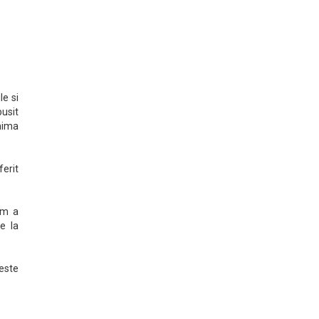
e si
busit
hima
erit
om a
e la
peste