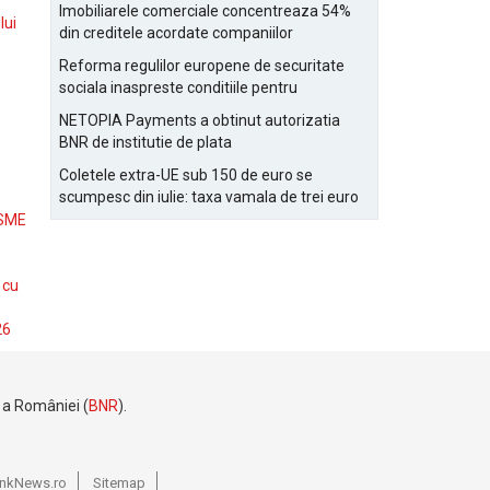
Bucurestiului
Imobiliarele comerciale concentreaza 54%
lui
din creditele acordate companiilor
nefinanciare
Reforma regulilor europene de securitate
sociala inaspreste conditiile pentru
detasarea salariatilor
NETOPIA Payments a obtinut autorizatia
BNR de institutie de plata
Coletele extra-UE sub 150 de euro se
scumpesc din iulie: taxa vamala de trei euro
pe articol, adaugata la taxa logistica
 SME
 cu
26
e a României (
BNR
).
BankNews.ro
Sitemap