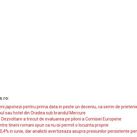
s.ro:
i japonezi pentru prima data in peste un deceniu, ca semn de prieteni
ul sau hotel din Oradea sub brandul Mercure
si Dezvoltare a trecut de evaluarea pe piloni a Comisiei Europene
intre tinerii romani spun ca nu isi permit o locuinta proprie
10,4% in iunie, dar analistii avertizeaza asupra presiunilor persistente pe