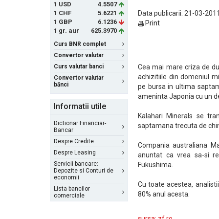
1 USD
4.5507
1 CHF
5.6221
Data publicarii: 21-03-2011
1 GBP
6.1236
Print
1 gr. aur
625.3970
Curs BNR complet
Convertor valutar
Curs valutar banci
Cea mai mare criza de dup
achizitiile din domeniul m
Convertor valutar
bănci
pe bursa in ultima sapta
ameninta Japonia cu un dez
Informatii utile
Kalahari Minerals se tr
Dictionar Financiar-
saptamana trecuta de chin
Bancar
Despre Credite
Compania australiana Ma
Despre Leasing
anuntat ca vrea sa-si re
Servicii bancare:
Fukushima.
Depozite si Conturi de
economii
Cu toate acestea, analisti
Lista bancilor
80% anul acesta.
comerciale
sursa: zf.ro