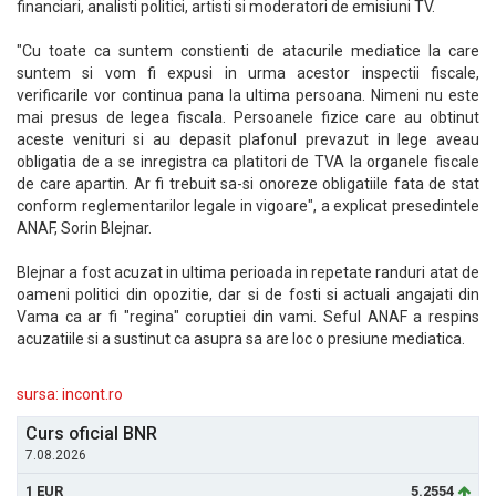
financiari, analisti politici, artisti si moderatori de emisiuni TV.
"Cu toate ca suntem constienti de atacurile mediatice la care
suntem si vom fi expusi in urma acestor inspectii fiscale,
verificarile vor continua pana la ultima persoana. Nimeni nu este
mai presus de legea fiscala. Persoanele fizice care au obtinut
aceste venituri si au depasit plafonul prevazut in lege aveau
obligatia de a se inregistra ca platitori de TVA la organele fiscale
de care apartin. Ar fi trebuit sa-si onoreze obligatiile fata de stat
conform reglementarilor legale in vigoare", a explicat presedintele
ANAF, Sorin Blejnar.
Blejnar a fost acuzat in ultima perioada in repetate randuri atat de
oameni politici din opozitie, dar si de fosti si actuali angajati din
Vama ca ar fi "regina" coruptiei din vami. Seful ANAF a respins
acuzatiile si a sustinut ca asupra sa are loc o presiune mediatica.
sursa: incont.ro
Curs oficial BNR
7.08.2026
1 EUR
5.2554