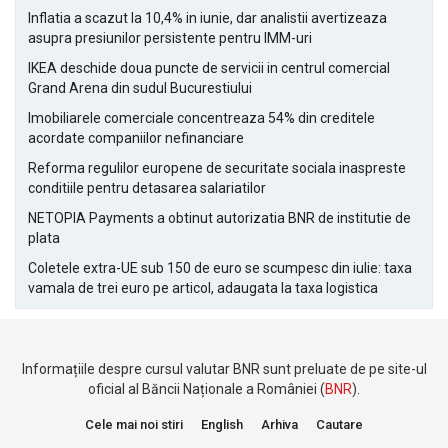
Inflatia a scazut la 10,4% in iunie, dar analistii avertizeaza
asupra presiunilor persistente pentru IMM-uri
IKEA deschide doua puncte de servicii in centrul comercial
Grand Arena din sudul Bucurestiului
Imobiliarele comerciale concentreaza 54% din creditele
acordate companiilor nefinanciare
Reforma regulilor europene de securitate sociala inaspreste
conditiile pentru detasarea salariatilor
NETOPIA Payments a obtinut autorizatia BNR de institutie de
plata
Coletele extra-UE sub 150 de euro se scumpesc din iulie: taxa
vamala de trei euro pe articol, adaugata la taxa logistica
Informațiile despre cursul valutar BNR sunt preluate de pe site-ul
oficial al Băncii Naționale a României (
BNR
).
Cele mai noi stiri
English
Arhiva
Cautare