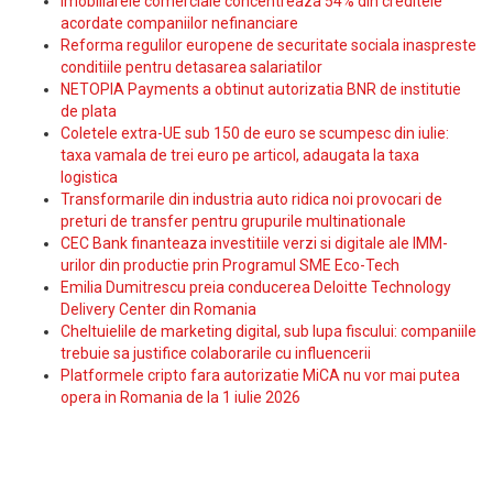
Imobiliarele comerciale concentreaza 54% din creditele
acordate companiilor nefinanciare
Reforma regulilor europene de securitate sociala inaspreste
conditiile pentru detasarea salariatilor
NETOPIA Payments a obtinut autorizatia BNR de institutie
de plata
Coletele extra-UE sub 150 de euro se scumpesc din iulie:
taxa vamala de trei euro pe articol, adaugata la taxa
logistica
Transformarile din industria auto ridica noi provocari de
preturi de transfer pentru grupurile multinationale
CEC Bank finanteaza investitiile verzi si digitale ale IMM-
urilor din productie prin Programul SME Eco-Tech
Emilia Dumitrescu preia conducerea Deloitte Technology
Delivery Center din Romania
Cheltuielile de marketing digital, sub lupa fiscului: companiile
trebuie sa justifice colaborarile cu influencerii
Platformele cripto fara autorizatie MiCA nu vor mai putea
opera in Romania de la 1 iulie 2026