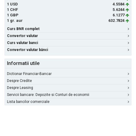
1 USD
4.5584
1 CHF
5.6244
1 GBP
6.1277
1 gr. aur
632.7824
Curs BNR complet
Convertor valutar
Curs valutar banci
Convertor valutar bănci
Informatii utile
Dictionar Financiar-Bancar
Despre Credite
Despre Leasing
Servicii bancare: Depozite si Conturi de economii
Lista bancilor comerciale