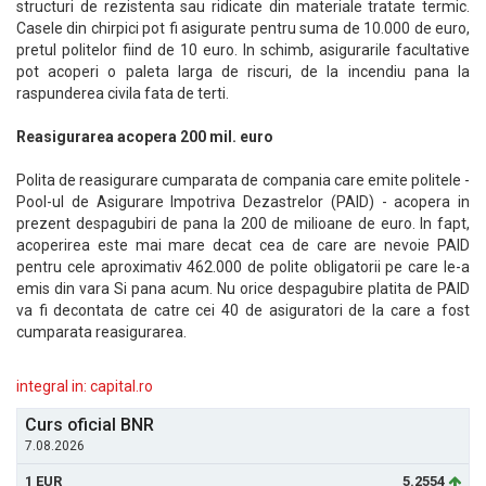
structuri de rezistenta sau ridicate din materiale tratate termic.
Casele din chirpici pot fi asigurate pentru suma de 10.000 de euro,
pretul politelor fiind de 10 euro. In schimb, asigurarile facultative
pot acoperi o paleta larga de riscuri, de la incendiu pana la
raspunderea civila fata de terti.
Reasigurarea acopera 200 mil. euro
Polita de reasigurare cumparata de compania care emite politele -
Pool-ul de Asigurare Impotriva Dezastrelor (PAID) - acopera in
prezent despagubiri de pana la 200 de milioane de euro. In fapt,
acoperirea este mai mare decat cea de care are nevoie PAID
pentru cele aproximativ 462.000 de polite obligatorii pe care le-a
emis din vara Si pana acum. Nu orice despagubire platita de PAID
va fi decontata de catre cei 40 de asiguratori de la care a fost
cumparata reasigurarea.
integral in: capital.ro
Curs oficial BNR
7.08.2026
1 EUR
5.2554