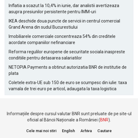
Inflatia a scazut la 10,4% in iunie, dar analistii avertizeaza
asupra presiunilor persistente pentru IMM-uri
IKEA deschide doua puncte de servicii in centrul comercial
Grand Arena din sudul Bucurestiului
Imobiliarele comerciale concentreaza 54% din creditele
acordate companiilor nefinanciare
Reforma regulilor europene de securitate sociala inaspreste
conditiile pentru detasarea salariatilor
NETOPIA Payments a obtinut autorizatia BNR de institutie de
plata
Coletele extra-UE sub 150 de euro se scumpesc din iulie: taxa
vamala de trei euro pe articol, adaugata la taxa logistica
Informațiile despre cursul valutar BNR sunt preluate de pe site-ul
oficial al Băncii Naționale a României (
BNR
).
Cele mai noi stiri
English
Arhiva
Cautare