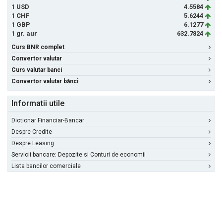
1 USD
4.5584
1 CHF
5.6244
1 GBP
6.1277
1 gr. aur
632.7824
Curs BNR complet
Convertor valutar
Curs valutar banci
Convertor valutar bănci
Informatii utile
Dictionar Financiar-Bancar
Despre Credite
Despre Leasing
Servicii bancare: Depozite si Conturi de economii
Lista bancilor comerciale