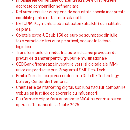
Imobiliarele comerciale concentreaza 54% din creditele
acordate companiilor nefinanciare
Reforma regulilor europene de securitate sociala inaspreste
conditiile pentru detasarea salariatilor
NETOPIA Payments a obtinut autorizatia BNR de institutie
de plata
Coletele extra-UE sub 150 de euro se scumpesc din iulie:
taxa vamala de trei euro pe articol, adaugata la taxa
logistica
Transformarile din industria auto ridica noi provocari de
preturi de transfer pentru grupurile multinationale
CEC Bank finanteaza investitiile verzi si digitale ale IMM-
urilor din productie prin Programul SME Eco-Tech
Emilia Dumitrescu preia conducerea Deloitte Technology
Delivery Center din Romania
Cheltuielile de marketing digital, sub lupa fiscului: companiile
trebuie sa justifice colaborarile cu influencerii
Platformele cripto fara autorizatie MiCA nu vor mai putea
opera in Romania de la 1 iulie 2026