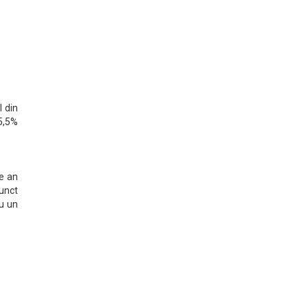
l din
 5,5%
pe an
unct
cu un