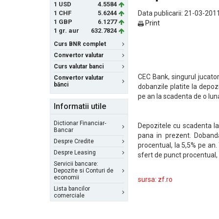
1 USD
4.5584
1 CHF
5.6244
Data publicarii: 21-03-2011
1 GBP
6.1277
Print
1 gr. aur
632.7824
Curs BNR complet
Convertor valutar
Curs valutar banci
CEC Bank, singurul jucator
Convertor valutar
bănci
dobanzile platite la depoz
pe an la scadenta de o luna
Informatii utile
Dictionar Financiar-
Depozitele cu scadenta la
Bancar
pana in prezent. Dobanda
Despre Credite
procentual, la 5,5% pe an
Despre Leasing
sfert de punct procentual,
Servicii bancare:
Depozite si Conturi de
economii
sursa: zf.ro
Lista bancilor
comerciale