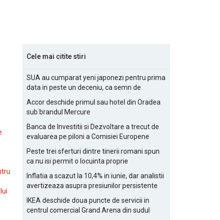
Cele mai citite stiri
SUA au cumparat yeni japonezi pentru prima
data in peste un deceniu, ca semn de
prietenie
Accor deschide primul sau hotel din Oradea
sub brandul Mercure
Banca de Investitii si Dezvoltare a trecut de
e
evaluarea pe piloni a Comisiei Europene
Peste trei sferturi dintre tinerii romani spun
ca nu isi permit o locuinta proprie
ntru
Inflatia a scazut la 10,4% in iunie, dar analistii
avertizeaza asupra presiunilor persistente
lui
pentru IMM-uri
IKEA deschide doua puncte de servicii in
centrul comercial Grand Arena din sudul