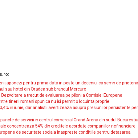
s.ro:
i japonezi pentru prima data in peste un deceniu, ca semn de prieteni
ul sau hotel din Oradea sub brandul Mercure
si Dezvoltare a trecut de evaluarea pe piloni a Comisiei Europene
intre tinerii romani spun ca nu isi permit o locuinta proprie
10,4% in iunie, dar analistii avertizeaza asupra presiunilor persistente pe
uncte de servicii in centrul comercial Grand Arena din sudul Bucurestiu
iale concentreaza 54% din creditele acordate companiilor nefinanciare
uropene de securitate sociala inaspreste conditiile pentru detasarea