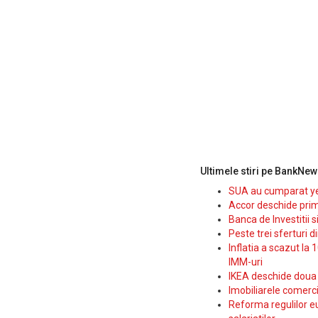
Ultimele stiri pe BankNew
SUA au cumparat yen
Accor deschide prim
Banca de Investitii 
Peste trei sferturi d
Inflatia a scazut la 
IMM-uri
IKEA deschide doua p
Imobiliarele comerc
Reforma regulilor e