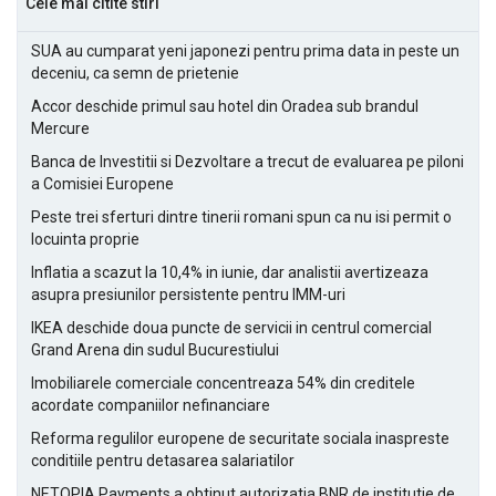
Cele mai citite stiri
SUA au cumparat yeni japonezi pentru prima data in peste un
deceniu, ca semn de prietenie
Accor deschide primul sau hotel din Oradea sub brandul
Mercure
Banca de Investitii si Dezvoltare a trecut de evaluarea pe piloni
a Comisiei Europene
Peste trei sferturi dintre tinerii romani spun ca nu isi permit o
locuinta proprie
Inflatia a scazut la 10,4% in iunie, dar analistii avertizeaza
asupra presiunilor persistente pentru IMM-uri
IKEA deschide doua puncte de servicii in centrul comercial
Grand Arena din sudul Bucurestiului
Imobiliarele comerciale concentreaza 54% din creditele
acordate companiilor nefinanciare
Reforma regulilor europene de securitate sociala inaspreste
conditiile pentru detasarea salariatilor
NETOPIA Payments a obtinut autorizatia BNR de institutie de