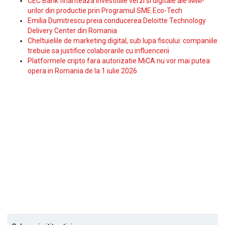
CEC Bank finanteaza investitiile verzi si digitale ale IMM-
urilor din productie prin Programul SME Eco-Tech
Emilia Dumitrescu preia conducerea Deloitte Technology
Delivery Center din Romania
Cheltuielile de marketing digital, sub lupa fiscului: companiile
trebuie sa justifice colaborarile cu influencerii
Platformele cripto fara autorizatie MiCA nu vor mai putea
opera in Romania de la 1 iulie 2026