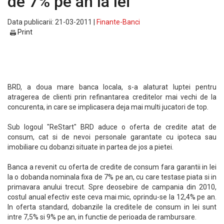
de 7% pe an la lei
Data publicarii: 21-03-2011 |
Finante-Banci
Print
BRD, a doua mare banca locala, s-a alaturat luptei pentru
atragerea de clienti prin refinantarea creditelor mai vechi de la
concurenta, in care se implicasera deja mai multi jucatori de top.
Sub logoul "ReStart" BRD aduce o oferta de credite atat de
consum, cat si de nevoi personale garantate cu ipoteca sau
imobiliare cu dobanzi situate in partea de jos a pietei.
Banca a revenit cu oferta de credite de consum fara garantii in lei
la o dobanda nominala fixa de 7% pe an, cu care testase piata si in
primavara anului trecut. Spre deosebire de campania din 2010,
costul anual efectiv este ceva mai mic, oprindu-se la 12,4% pe an.
In oferta standard, dobanzile la creditele de consum in lei sunt
intre 7,5% si 9% pe an, in functie de perioada de rambursare.