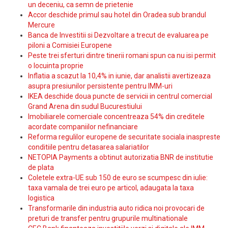
un deceniu, ca semn de prietenie
Accor deschide primul sau hotel din Oradea sub brandul
Mercure
Banca de Investitii si Dezvoltare a trecut de evaluarea pe
piloni a Comisiei Europene
Peste trei sferturi dintre tinerii romani spun ca nu isi permit
o locuinta proprie
Inflatia a scazut la 10,4% in iunie, dar analistii avertizeaza
asupra presiunilor persistente pentru IMM-uri
IKEA deschide doua puncte de servicii in centrul comercial
Grand Arena din sudul Bucurestiului
Imobiliarele comerciale concentreaza 54% din creditele
acordate companiilor nefinanciare
Reforma regulilor europene de securitate sociala inaspreste
conditiile pentru detasarea salariatilor
NETOPIA Payments a obtinut autorizatia BNR de institutie
de plata
Coletele extra-UE sub 150 de euro se scumpesc din iulie:
taxa vamala de trei euro pe articol, adaugata la taxa
logistica
Transformarile din industria auto ridica noi provocari de
preturi de transfer pentru grupurile multinationale