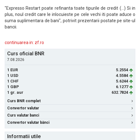
"Expresso Restart poate refinanta toate tipurile de credit (...) Si in
plus, noul credit care le inlocuieste pe cele vechi iti poate aduce o
suma suplimentara de bani", potrivit prezentarii postate pe site-ul
bancii.
continuarea in: zf.ro
Curs oficial BNR
7.08.2026
1 EUR
5.2554
1 USD
4.5584
1 CHF
5.6244
1 GBP
6.1277
1 gr. aur
632.7824
Curs BNR complet
Convertor valutar
Curs valutar banci
Convertor valutar bănci
Informatii utile