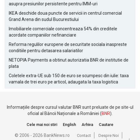
asupra presiunilor persistente pentru IMM-uri
IKEA deschide doua puncte de servicii in centrul comercial
Grand Arena din sudul Bucurestiului
Imobiliarele comerciale concentreaza 54% din creditele
acordate companiilor nefinanciare
Reforma regulilor europene de securitate sociala inaspreste
conditiile pentru detasarea salariatilor
NETOPIA Payments a obtinut autorizatia BNR de institutie de
plata
Coletele extra-UE sub 150 de euro se scumpesc din iulie: taxa
vamala de trei euro pe articol, adaugata la taxa logistica
Informațiile despre cursul valutar BNR sunt preluate de pe site-ul
oficial al Băncii Naționale a României (
BNR
).
Cele mai noi stiri
English
Arhiva
Cautare
© 2006 - 2026 BankNews.ro
Contact
Despre Noi