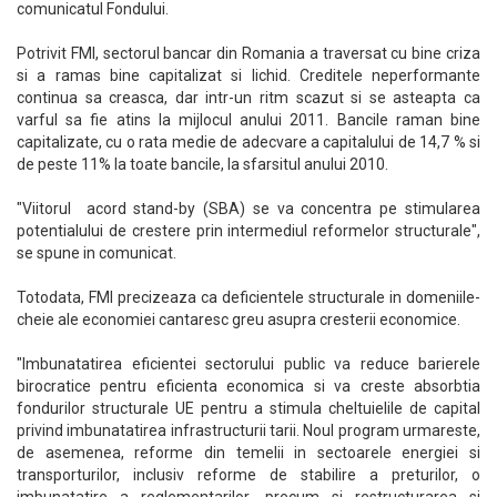
comunicatul Fondului.
Potrivit FMI, sectorul bancar din Romania a traversat cu bine criza
si a ramas bine capitalizat si lichid. Creditele neperformante
continua sa creasca, dar intr-un ritm scazut si se asteapta ca
varful sa fie atins la mijlocul anului 2011. Bancile raman bine
capitalizate, cu o rata medie de adecvare a capitalului de 14,7 % si
de peste 11% la toate bancile, la sfarsitul anului 2010.
"Viitorul acord stand-by (SBA) se va concentra pe stimularea
potentialului de crestere prin intermediul reformelor structurale",
se spune in comunicat.
Totodata, FMI precizeaza ca deficientele structurale in domeniile-
cheie ale economiei cantaresc greu asupra cresterii economice.
"Imbunatatirea eficientei sectorului public va reduce barierele
birocratice pentru eficienta economica si va creste absorbtia
fondurilor structurale UE pentru a stimula cheltuielile de capital
privind imbunatatirea infrastructurii tarii. Noul program urmareste,
de asemenea, reforme din temelii in sectoarele energiei si
transporturilor, inclusiv reforme de stabilire a preturilor, o