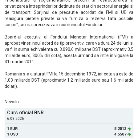
imbunatatire a reglementarilor, precum si restructurarea si
privatizarea intreprinderilor detinute de stat din sectorul energiei si
de transport. Sprijinul de precautie acordat de FMI si UE va
reasigura pietele private si va furniza o rezerva fata posibile
socuri", se mai precizeaza in comunicatul Fondului.
Board-ul executiv al Fondului Monetar International (FMI) a
aprobat vineri noul acord de tip preventiv, care va dura 24 de luni si
va fi in suma echivalenta cu 3.090,6 milioane DST (aproximativ 3,5
miliarde euro, 300% din cota), acesta urmand sa intre in vigoare la
31 martie 2011.
Romania s-a alaturat FMI la 15 decembrie 1972, iar cota sa este de
1,03 miliarde DST (aproximativ 1,2 miliarde euro sau 1,6 miliarde
dolari).
NewsIn
Curs oficial BNR
6.08.2026
1 EUR
5.2513
1 USD
4.5507