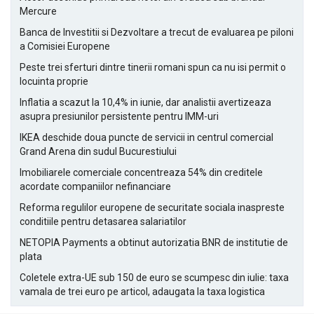
Mercure
Banca de Investitii si Dezvoltare a trecut de evaluarea pe piloni
a Comisiei Europene
Peste trei sferturi dintre tinerii romani spun ca nu isi permit o
locuinta proprie
Inflatia a scazut la 10,4% in iunie, dar analistii avertizeaza
asupra presiunilor persistente pentru IMM-uri
IKEA deschide doua puncte de servicii in centrul comercial
Grand Arena din sudul Bucurestiului
Imobiliarele comerciale concentreaza 54% din creditele
acordate companiilor nefinanciare
Reforma regulilor europene de securitate sociala inaspreste
conditiile pentru detasarea salariatilor
NETOPIA Payments a obtinut autorizatia BNR de institutie de
plata
Coletele extra-UE sub 150 de euro se scumpesc din iulie: taxa
vamala de trei euro pe articol, adaugata la taxa logistica