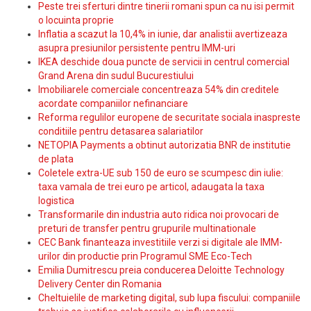
Peste trei sferturi dintre tinerii romani spun ca nu isi permit
o locuinta proprie
Inflatia a scazut la 10,4% in iunie, dar analistii avertizeaza
asupra presiunilor persistente pentru IMM-uri
IKEA deschide doua puncte de servicii in centrul comercial
Grand Arena din sudul Bucurestiului
Imobiliarele comerciale concentreaza 54% din creditele
acordate companiilor nefinanciare
Reforma regulilor europene de securitate sociala inaspreste
conditiile pentru detasarea salariatilor
NETOPIA Payments a obtinut autorizatia BNR de institutie
de plata
Coletele extra-UE sub 150 de euro se scumpesc din iulie:
taxa vamala de trei euro pe articol, adaugata la taxa
logistica
Transformarile din industria auto ridica noi provocari de
preturi de transfer pentru grupurile multinationale
CEC Bank finanteaza investitiile verzi si digitale ale IMM-
urilor din productie prin Programul SME Eco-Tech
Emilia Dumitrescu preia conducerea Deloitte Technology
Delivery Center din Romania
Cheltuielile de marketing digital, sub lupa fiscului: companiile