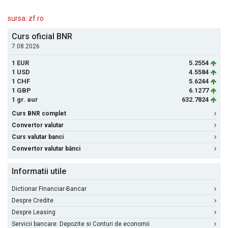
sursa: zf.ro
Curs oficial BNR
7.08.2026
1 EUR
5.2554
1 USD
4.5584
1 CHF
5.6244
1 GBP
6.1277
1 gr. aur
632.7824
Curs BNR complet
Convertor valutar
Curs valutar banci
Convertor valutar bănci
Informatii utile
Dictionar Financiar-Bancar
Despre Credite
Despre Leasing
Servicii bancare: Depozite si Conturi de economii