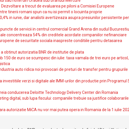
ul sau hotel din Oradea sub brandul Mercure
si Dezvoltare a trecut de evaluarea pe piloni a Comisiei Europene
intre tinerii romani spun ca nu isi permit o locuinta proprie
10,4% in iunie, dar analistii avertizeaza asupra presiunilor persistente pe
uncte de servicii in centrul comercial Grand Arena din sudul Bucurestiu
iale concentreaza 54% din creditele acordate companiilor nefinanciare
uropene de securitate sociala inaspreste conditiile pentru detasarea
obtinut autorizatia BNR de institutie de plata
b 150 de euro se scumpesc din iulie: taxa vamala de trei euro pe articol,
istica
ndustria auto ridica noi provocari de preturi de transfer pentru grupurile
investitiile verzi si digitale ale IMM-urilor din productie prin Programul
reia conducerea Deloitte Technology Delivery Center din Romania
ting digital, sub lupa fiscului: companiile trebuie sa justifice colaborarile
ara autorizatie MiCA nu vor mai putea opera in Romania de la 1 iulie 20