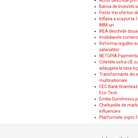
Accor deschide prim
Banca de Investitii 
Peste trei sferturi d
Inflatia a scazut la 
IMM-uri
IKEA deschide doua p
Imobiliarele comerc
Reforma regulilor e
salariatilor
NETOPIA Payments a 
Coletele extra-UE su
adaugata la taxa log
Transformarile din i
multinationale
CEC Bank finanteaza 
Eco-Tech
Emilia Dumitrescu p
Cheltuielile de marke
influencerii
Platformele cripto f