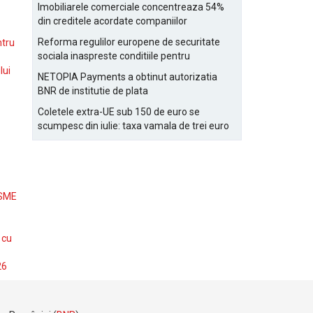
Bucurestiului
Imobiliarele comerciale concentreaza 54%
din creditele acordate companiilor
nefinanciare
Reforma regulilor europene de securitate
ntru
sociala inaspreste conditiile pentru
detasarea salariatilor
lui
NETOPIA Payments a obtinut autorizatia
BNR de institutie de plata
Coletele extra-UE sub 150 de euro se
scumpesc din iulie: taxa vamala de trei euro
pe articol, adaugata la taxa logistica
 SME
 cu
26