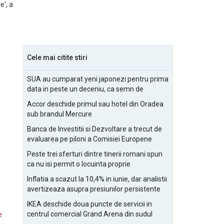
e', a
Cele mai citite stiri
SUA au cumparat yeni japonezi pentru prima
data in peste un deceniu, ca semn de
prietenie
Accor deschide primul sau hotel din Oradea
sub brandul Mercure
Banca de Investitii si Dezvoltare a trecut de
evaluarea pe piloni a Comisiei Europene
Peste trei sferturi dintre tinerii romani spun
ca nu isi permit o locuinta proprie
Inflatia a scazut la 10,4% in iunie, dar analistii
avertizeaza asupra presiunilor persistente
pentru IMM-uri
IKEA deschide doua puncte de servicii in
centrul comercial Grand Arena din sudul
e