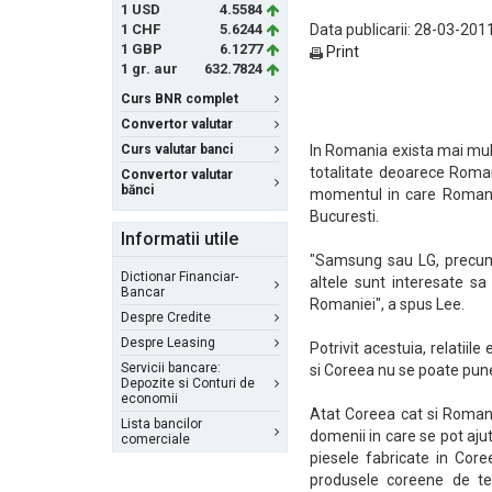
1 USD
4.5584
1 CHF
5.6244
Data publicarii: 28-03-2011
1 GBP
6.1277
Print
1 gr. aur
632.7824
Curs BNR complet
Convertor valutar
Curs valutar banci
In Romania exista mai mult
totalitate deoarece Roman
Convertor valutar
bănci
momentul in care Romania
Bucuresti.
Informatii utile
"Samsung sau LG, precum 
Dictionar Financiar-
altele sunt interesate sa
Bancar
Romaniei", a spus Lee.
Despre Credite
Despre Leasing
Potrivit acestuia, relatii
Servicii bancare:
si Coreea nu se poate pune
Depozite si Conturi de
economii
Atat Coreea cat si Romani
Lista bancilor
domenii in care se pot aju
comerciale
piesele fabricate in Core
produsele coreene de teh