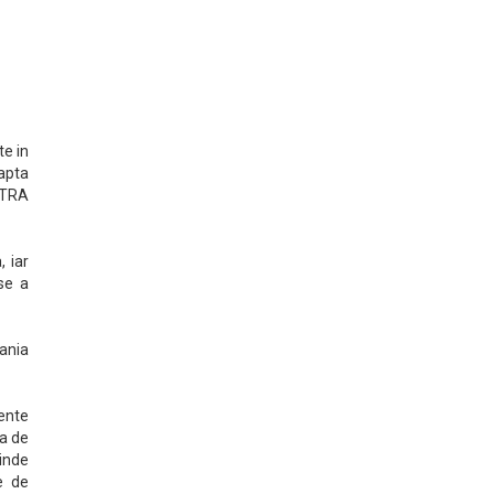
te in
apta
OTRA
 iar
se a
mania
ente
ta de
inde
e de