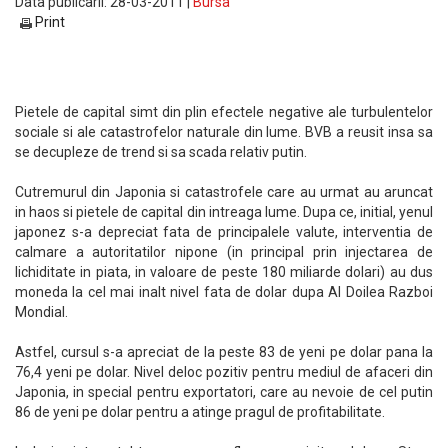
Data publicarii: 28-03-2011 |
Bursa
Print
Pietele de capital simt din plin efectele negative ale turbulentelor
sociale si ale catastrofelor naturale din lume. BVB a reusit insa sa
se decupleze de trend si sa scada relativ putin.
Cutremurul din Japonia si catastrofele care au urmat au aruncat
in haos si pietele de capital din intreaga lume. Dupa ce, initial, yenul
japonez s-a depreciat fata de principalele valute, interventia de
calmare a autoritatilor nipone (in principal prin injectarea de
lichiditate in piata, in valoare de peste 180 miliarde dolari) au dus
moneda la cel mai inalt nivel fata de dolar dupa Al Doilea Razboi
Mondial.
Astfel, cursul s-a apreciat de la peste 83 de yeni pe dolar pana la
76,4 yeni pe dolar. Nivel deloc pozitiv pentru mediul de afaceri din
Japonia, in special pentru exportatori, care au nevoie de cel putin
86 de yeni pe dolar pentru a atinge pragul de profitabilitate.