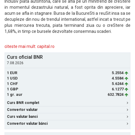
Inclusiv piata autohtona, care se afla pe un minitrend de creStere
in momentul dezastrului natural, a fost oprita din apreciere, iar
acum se afla in stagnare. Bursa de la BucureSti a reuSit insa sa se
decupleze din nou de trendul international, astfel incat a trecut pe
plus miercurea trecuta, piata terminand ziua cu o creStere de
1,68%, in timp ce bursele dezvoltate consemnau scaderi.
citeste mai mult: capital.ro
Curs oficial BNR
7.08.2026
1 EUR
5.2554
1 USD
4.5584
1 CHF
5.6244
1 GBP
6.1277
1 gr. aur
632.7824
Curs BNR complet
Convertor valutar
Curs valutar banci
Convertor valutar bănci