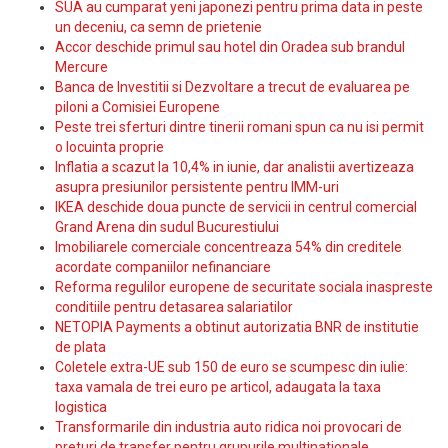
SUA au cumparat yeni japonezi pentru prima data in peste
un deceniu, ca semn de prietenie
Accor deschide primul sau hotel din Oradea sub brandul
Mercure
Banca de Investitii si Dezvoltare a trecut de evaluarea pe
piloni a Comisiei Europene
Peste trei sferturi dintre tinerii romani spun ca nu isi permit
o locuinta proprie
Inflatia a scazut la 10,4% in iunie, dar analistii avertizeaza
asupra presiunilor persistente pentru IMM-uri
IKEA deschide doua puncte de servicii in centrul comercial
Grand Arena din sudul Bucurestiului
Imobiliarele comerciale concentreaza 54% din creditele
acordate companiilor nefinanciare
Reforma regulilor europene de securitate sociala inaspreste
conditiile pentru detasarea salariatilor
NETOPIA Payments a obtinut autorizatia BNR de institutie
de plata
Coletele extra-UE sub 150 de euro se scumpesc din iulie:
taxa vamala de trei euro pe articol, adaugata la taxa
logistica
Transformarile din industria auto ridica noi provocari de
preturi de transfer pentru grupurile multinationale