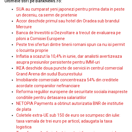
Ultimele stiri pe BankNews.ro:
SUA au cumparat yeni japonezi pentru prima data in peste
un deceniu, ca semn de prietenie
Accor deschide primul sau hotel din Oradea sub brandul
Mercure
Banca de Investitii si Dezvoltare a trecut de evaluarea pe
piloni a Comisiei Europene
Peste trei sferturi dintre tinerii romani spun ca nu isi permit
o locuinta proprie
Inflatia a scazut la 10,4% in iunie, dar analistii avertizeaza
asupra presiunilor persistente pentru IMM-uri
IKEA deschide doua puncte de servicii in centrul comercial
Grand Arena din sudul Bucurestiului
Imobiliarele comerciale concentreaza 54% din creditele
acordate companiilor nefinanciare
Reforma regulilor europene de securitate sociala inaspreste
conditiile pentru detasarea salariatilor
NETOPIA Payments a obtinut autorizatia BNR de institutie
de plata
Coletele extra-UE sub 150 de euro se scumpesc din iulie:
taxa vamala de trei euro pe articol, adaugata la taxa
logistica