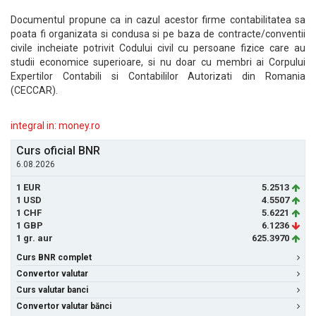
Documentul propune ca in cazul acestor firme contabilitatea sa
poata fi organizata si condusa si pe baza de contracte/conventii
civile incheiate potrivit Codului civil cu persoane fizice care au
studii economice superioare, si nu doar cu membri ai Corpului
Expertilor Contabili si Contabililor Autorizati din Romania
(CECCAR).
integral in: money.ro
Curs oficial BNR
6.08.2026
1 EUR
5.2513
1 USD
4.5507
1 CHF
5.6221
1 GBP
6.1236
1 gr. aur
625.3970
Curs BNR complet
Convertor valutar
Curs valutar banci
Convertor valutar bănci