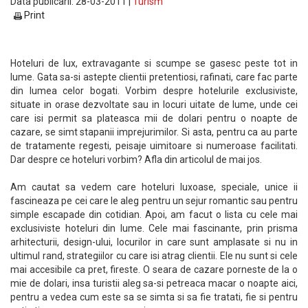
Data publicarii: 28-03-2011 |
Turism
Print
Hoteluri de lux, extravagante si scumpe se gasesc peste tot in
lume. Gata sa-si astepte clientii pretentiosi, rafinati, care fac parte
din lumea celor bogati. Vorbim despre hotelurile exclusiviste,
situate in orase dezvoltate sau in locuri uitate de lume, unde cei
care isi permit sa plateasca mii de dolari pentru o noapte de
cazare, se simt stapanii imprejurimilor. Si asta, pentru ca au parte
de tratamente regesti, peisaje uimitoare si numeroase facilitati.
Dar despre ce hoteluri vorbim? Afla din articolul de mai jos.
Am cautat sa vedem care hoteluri luxoase, speciale, unice ii
fascineaza pe cei care le aleg pentru un sejur romantic sau pentru
simple escapade din cotidian. Apoi, am facut o lista cu cele mai
exclusiviste hoteluri din lume. Cele mai fascinante, prin prisma
arhitecturii, design-ului, locurilor in care sunt amplasate si nu in
ultimul rand, strategiilor cu care isi atrag clientii. Ele nu sunt si cele
mai accesibile ca pret, fireste. O seara de cazare porneste de la o
mie de dolari, insa turistii aleg sa-si petreaca macar o noapte aici,
pentru a vedea cum este sa se simta si sa fie tratati, fie si pentru