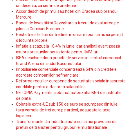
un deceniu, ca semn de prietenie
Accor deschide primul sau hotel din Oradea sub brandul
Mercure
Banca de Investitii si Dezvoltare a trecut de evaluarea pe
piloni a Comisiei Europene
Peste trei sferturi dintre tinerii romani spun ca nu isi permit
o locuinta proprie
Inflatia a scazut la 10,4% in iunie, dar analistii avertizeaza
asupra presiunilor persistente pentru IMM-uri
IKEA deschide doua puncte de servicii in centrul comercial
Grand Arena din sudul Bucurestiului
Imobiliarele comerciale concentreaza 54% din creditele
acordate companiilor nefinanciare
Reforma regulilor europene de securitate sociala inaspreste
conditiile pentru detasarea salariatilor
NETOPIA Payments a obtinut autorizatia BNR de institutie
de plata
Coletele extra-UE sub 150 de euro se scumpesc din iulie:
taxa vamala de trei euro pe articol, adaugata la taxa
logistica
Transformarile din industria auto ridica noi provocari de
preturi de transfer pentru grupurile multinationale