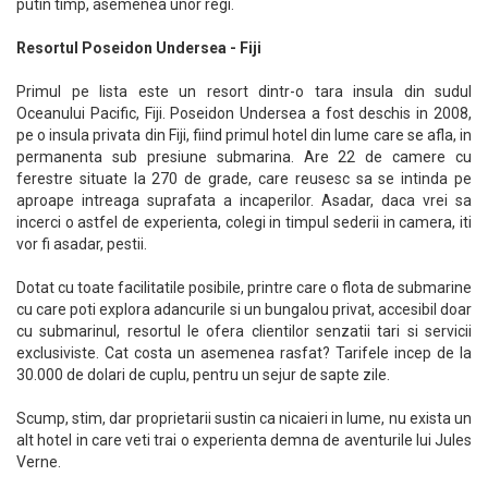
putin timp, asemenea unor regi.
Resortul Poseidon Undersea - Fiji
Primul pe lista este un resort dintr-o tara insula din sudul
Oceanului Pacific, Fiji. Poseidon Undersea a fost deschis in 2008,
pe o insula privata din Fiji, fiind primul hotel din lume care se afla, in
permanenta sub presiune submarina. Are 22 de camere cu
ferestre situate la 270 de grade, care reusesc sa se intinda pe
aproape intreaga suprafata a incaperilor. Asadar, daca vrei sa
incerci o astfel de experienta, colegi in timpul sederii in camera, iti
vor fi asadar, pestii.
Dotat cu toate facilitatile posibile, printre care o flota de submarine
cu care poti explora adancurile si un bungalou privat, accesibil doar
cu submarinul, resortul le ofera clientilor senzatii tari si servicii
exclusiviste. Cat costa un asemenea rasfat? Tarifele incep de la
30.000 de dolari de cuplu, pentru un sejur de sapte zile.
Scump, stim, dar proprietarii sustin ca nicaieri in lume, nu exista un
alt hotel in care veti trai o experienta demna de aventurile lui Jules
Verne.