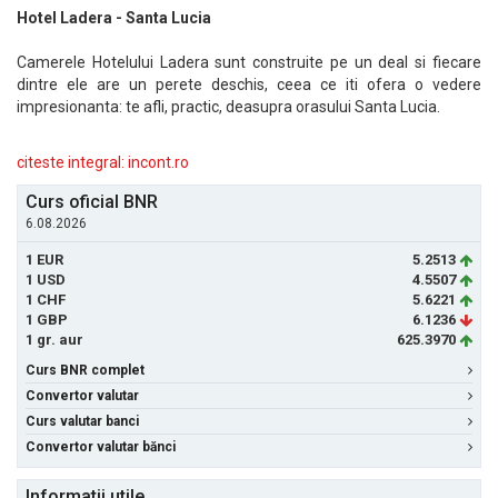
Hotel Ladera - Santa Lucia
Camerele Hotelului Ladera sunt construite pe un deal si fiecare
dintre ele are un perete deschis, ceea ce iti ofera o vedere
impresionanta: te afli, practic, deasupra orasului Santa Lucia.
citeste integral: incont.ro
Curs oficial BNR
6.08.2026
1 EUR
5.2513
1 USD
4.5507
1 CHF
5.6221
1 GBP
6.1236
1 gr. aur
625.3970
Curs BNR complet
Convertor valutar
Curs valutar banci
Convertor valutar bănci
Informatii utile