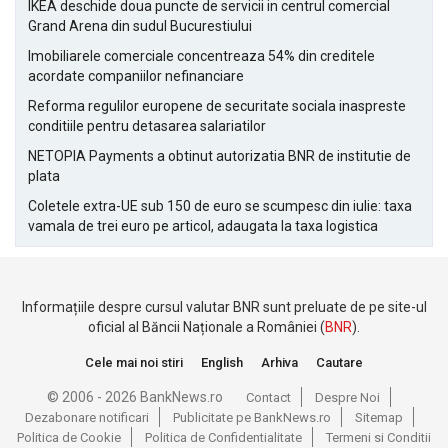
IKEA deschide doua puncte de servicii in centrul comercial
Grand Arena din sudul Bucurestiului
Imobiliarele comerciale concentreaza 54% din creditele
acordate companiilor nefinanciare
Reforma regulilor europene de securitate sociala inaspreste
conditiile pentru detasarea salariatilor
NETOPIA Payments a obtinut autorizatia BNR de institutie de
plata
Coletele extra-UE sub 150 de euro se scumpesc din iulie: taxa
vamala de trei euro pe articol, adaugata la taxa logistica
Informațiile despre cursul valutar BNR sunt preluate de pe site-ul
oficial al Băncii Naționale a României (
BNR
).
Cele mai noi stiri
English
Arhiva
Cautare
© 2006 - 2026 BankNews.ro
Contact
Despre Noi
Dezabonare notificari
Publicitate pe BankNews.ro
Sitemap
Politica de Cookie
Politica de Confidentialitate
Termeni si Conditii