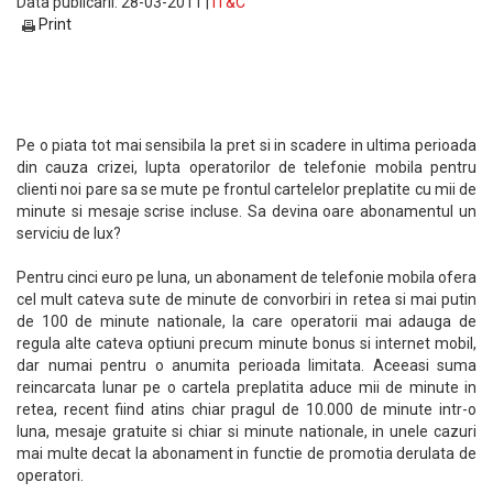
Data publicarii: 28-03-2011 |
IT&C
Print
Pe o piata tot mai sensibila la pret si in scadere in ultima perioada
din cauza crizei, lupta operatorilor de telefonie mobila pentru
clienti noi pare sa se mute pe frontul cartelelor preplatite cu mii de
minute si mesaje scrise incluse. Sa devina oare abonamentul un
serviciu de lux?
Pentru cinci euro pe luna, un abonament de telefonie mobila ofera
cel mult cateva sute de minute de convorbiri in retea si mai putin
de 100 de minute nationale, la care operatorii mai adauga de
regula alte cateva optiuni precum minute bonus si internet mobil,
dar numai pentru o anumita perioada limitata. Aceeasi suma
reincarcata lunar pe o cartela preplatita aduce mii de minute in
retea, recent fiind atins chiar pragul de 10.000 de minute intr-o
luna, mesaje gratuite si chiar si minute nationale, in unele cazuri
mai multe decat la abonament in functie de promotia derulata de
operatori.