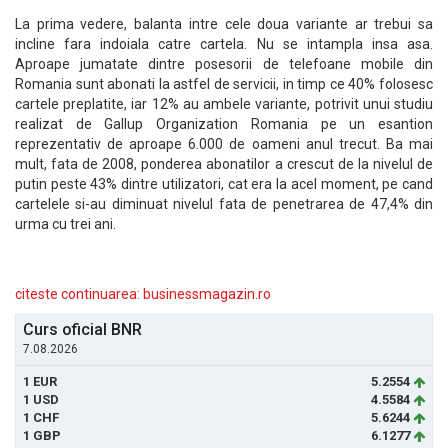
La prima vedere, balanta intre cele doua variante ar trebui sa
incline fara indoiala catre cartela. Nu se intampla insa asa.
Aproape jumatate dintre posesorii de telefoane mobile din
Romania sunt abonati la astfel de servicii, in timp ce 40% folosesc
cartele preplatite, iar 12% au ambele variante, potrivit unui studiu
realizat de Gallup Organization Romania pe un esantion
reprezentativ de aproape 6.000 de oameni anul trecut. Ba mai
mult, fata de 2008, ponderea abonatilor a crescut de la nivelul de
putin peste 43% dintre utilizatori, cat era la acel moment, pe cand
cartelele si-au diminuat nivelul fata de penetrarea de 47,4% din
urma cu trei ani.
citeste continuarea: businessmagazin.ro
Curs oficial BNR
7.08.2026
1 EUR
5.2554
1 USD
4.5584
1 CHF
5.6244
1 GBP
6.1277