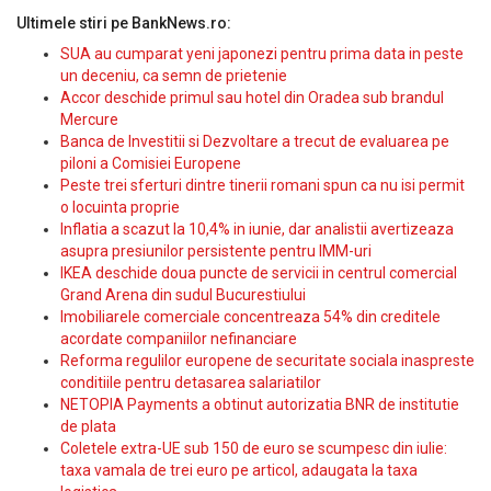
Ultimele stiri pe BankNews.ro:
SUA au cumparat yeni japonezi pentru prima data in peste
un deceniu, ca semn de prietenie
Accor deschide primul sau hotel din Oradea sub brandul
Mercure
Banca de Investitii si Dezvoltare a trecut de evaluarea pe
piloni a Comisiei Europene
Peste trei sferturi dintre tinerii romani spun ca nu isi permit
o locuinta proprie
Inflatia a scazut la 10,4% in iunie, dar analistii avertizeaza
asupra presiunilor persistente pentru IMM-uri
IKEA deschide doua puncte de servicii in centrul comercial
Grand Arena din sudul Bucurestiului
Imobiliarele comerciale concentreaza 54% din creditele
acordate companiilor nefinanciare
Reforma regulilor europene de securitate sociala inaspreste
conditiile pentru detasarea salariatilor
NETOPIA Payments a obtinut autorizatia BNR de institutie
de plata
Coletele extra-UE sub 150 de euro se scumpesc din iulie:
taxa vamala de trei euro pe articol, adaugata la taxa