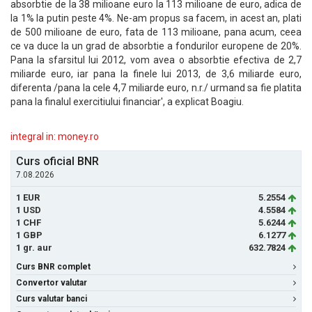
absorbtie de la 38 milioane euro la 113 milioane de euro, adica de
la 1% la putin peste 4%. Ne-am propus sa facem, in acest an, plati
de 500 milioane de euro, fata de 113 milioane, pana acum, ceea
ce va duce la un grad de absorbtie a fondurilor europene de 20%.
Pana la sfarsitul lui 2012, vom avea o absorbtie efectiva de 2,7
miliarde euro, iar pana la finele lui 2013, de 3,6 miliarde euro,
diferenta /pana la cele 4,7 miliarde euro, n.r./ urmand sa fie platita
pana la finalul exercitiului financiar', a explicat Boagiu.
integral in: money.ro
Curs oficial BNR
7.08.2026
1 EUR
5.2554
1 USD
4.5584
1 CHF
5.6244
1 GBP
6.1277
1 gr. aur
632.7824
Curs BNR complet
Convertor valutar
Curs valutar banci