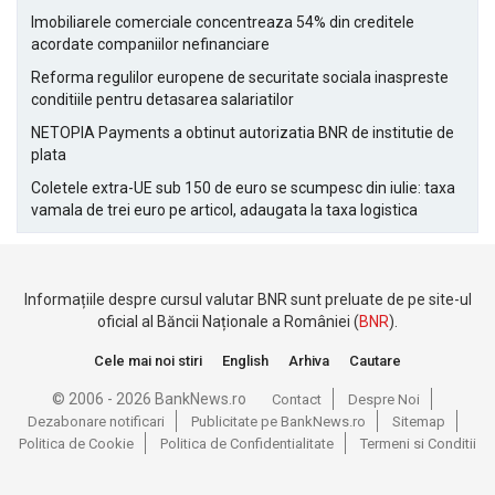
Imobiliarele comerciale concentreaza 54% din creditele
acordate companiilor nefinanciare
Reforma regulilor europene de securitate sociala inaspreste
conditiile pentru detasarea salariatilor
NETOPIA Payments a obtinut autorizatia BNR de institutie de
plata
Coletele extra-UE sub 150 de euro se scumpesc din iulie: taxa
vamala de trei euro pe articol, adaugata la taxa logistica
Informațiile despre cursul valutar BNR sunt preluate de pe site-ul
oficial al Băncii Naționale a României (
BNR
).
Cele mai noi stiri
English
Arhiva
Cautare
© 2006 - 2026 BankNews.ro
Contact
Despre Noi
Dezabonare notificari
Publicitate pe BankNews.ro
Sitemap
Politica de Cookie
Politica de Confidentialitate
Termeni si Conditii