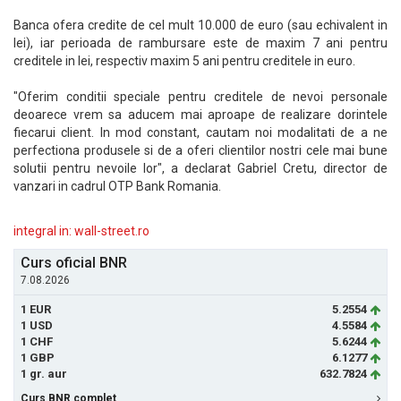
Banca ofera credite de cel mult 10.000 de euro (sau echivalent in
lei), iar perioada de rambursare este de maxim 7 ani pentru
creditele in lei, respectiv maxim 5 ani pentru creditele in euro.
"Oferim conditii speciale pentru creditele de nevoi personale
deoarece vrem sa aducem mai aproape de realizare dorintele
fiecarui client. In mod constant, cautam noi modalitati de a ne
perfectiona produsele si de a oferi clientilor nostri cele mai bune
solutii pentru nevoile lor", a declarat Gabriel Cretu, director de
vanzari in cadrul OTP Bank Romania.
integral in: wall-street.ro
Curs oficial BNR
7.08.2026
1 EUR
5.2554
1 USD
4.5584
1 CHF
5.6244
1 GBP
6.1277
1 gr. aur
632.7824
Curs BNR complet