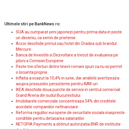
Ultimele stiri pe BankNews.ro:
SUA au cumparat yeni japonezi pentru prima data in peste
un deceniu, ca semn de prietenie
Accor deschide primul sau hotel din Oradea sub brandul
Mercure
Banca de Investitii si Dezvoltare a trecut de evaluarea pe
piloni a Comisiei Europene
Peste trei sferturi dintre tinerii romani spun ca nu isi permit
o locuinta proprie
Inflatia a scazut la 10,4% in iunie, dar analistii avertizeaza
asupra presiunilor persistente pentru IMM-uri
IKEA deschide doua puncte de servicii in centrul comercial
Grand Arena din sudul Bucurestiului
Imobiliarele comerciale concentreaza 54% din creditele
acordate companiilor nefinanciare
Reforma regulilor europene de securitate sociala inaspreste
conditiile pentru detasarea salariatilor
NETOPIA Payments a obtinut autorizatia BNR de institutie