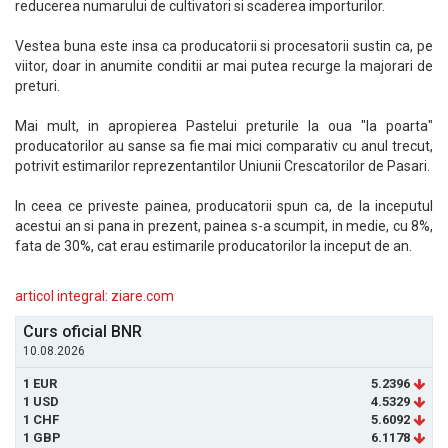
reducerea numarului de cultivatori si scaderea importurilor.
Vestea buna este insa ca producatorii si procesatorii sustin ca, pe
viitor, doar in anumite conditii ar mai putea recurge la majorari de
preturi.
Mai mult, in apropierea Pastelui preturile la oua "la poarta"
producatorilor au sanse sa fie mai mici comparativ cu anul trecut,
potrivit estimarilor reprezentantilor Uniunii Crescatorilor de Pasari.
In ceea ce priveste painea, producatorii spun ca, de la inceputul
acestui an si pana in prezent, painea s-a scumpit, in medie, cu 8%,
fata de 30%, cat erau estimarile producatorilor la inceput de an.
articol integral: ziare.com
Curs oficial BNR
10.08.2026
1 EUR
5.2396
1 USD
4.5329
1 CHF
5.6092
1 GBP
6.1178