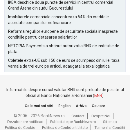
IKEA deschide doua puncte de servicii in centrul comercial
Grand Arena din sudul Bucurestiului
Imobiliarele comerciale concentreaza 54% din creditele
acordate companiilor nefinanciare
Reforma regulilor europene de securitate sociala inaspreste
conditiile pentru detasarea salariatilor
NETOPIA Payments a obtinut autorizatia BNR de institutie de
plata
Coletele extra-UE sub 150 de euro se scumpesc din iulie: taxa
vamala de trei euro pe articol, adaugata la taxa logistica
Informațiile despre cursul valutar BNR sunt preluate de pe site-ul
oficial al Băncii Naționale a României (
BNR
).
Cele mai noi stiri
English
Arhiva
Cautare
© 2006 - 2026 BankNews.ro
Contact
Despre Noi
Dezabonare notificari
Publicitate pe BankNews.ro
Sitemap
Politica de Cookie
Politica de Confidentialitate
Termeni si Conditii