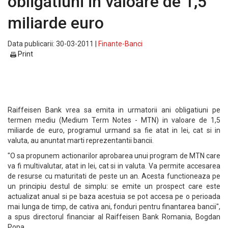
obligatiuni in valoare de 1,5
miliarde euro
Data publicarii: 30-03-2011 |
Finante-Banci
Print
Raiffeisen Bank vrea sa emita in urmatorii ani obligatiuni pe
termen mediu (Medium Term Notes - MTN) in valoare de 1,5
miliarde de euro, programul urmand sa fie atat in lei, cat si in
valuta, au anuntat marti reprezentantii bancii.
"O sa propunem actionarilor aprobarea unui program de MTN care
va fi multivalutar, atat in lei, cat si in valuta. Va permite accesarea
de resurse cu maturitati de peste un an. Acesta functioneaza pe
un principiu destul de simplu: se emite un prospect care este
actualizat anual si pe baza acestuia se pot accesa pe o perioada
mai lunga de timp, de cativa ani, fonduri pentru finantarea bancii",
a spus directorul financiar al Raiffeisen Bank Romania, Bogdan
Popa.