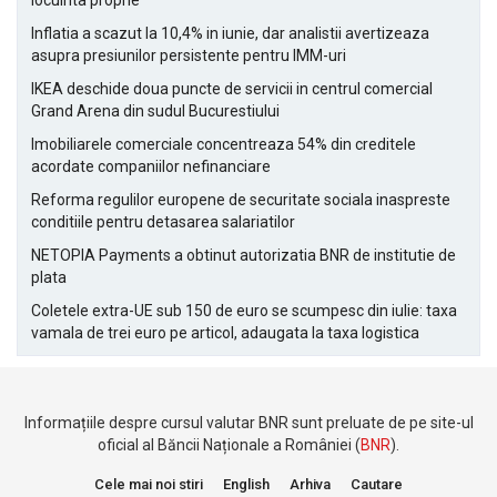
locuinta proprie
Inflatia a scazut la 10,4% in iunie, dar analistii avertizeaza
asupra presiunilor persistente pentru IMM-uri
IKEA deschide doua puncte de servicii in centrul comercial
Grand Arena din sudul Bucurestiului
Imobiliarele comerciale concentreaza 54% din creditele
acordate companiilor nefinanciare
Reforma regulilor europene de securitate sociala inaspreste
conditiile pentru detasarea salariatilor
NETOPIA Payments a obtinut autorizatia BNR de institutie de
plata
Coletele extra-UE sub 150 de euro se scumpesc din iulie: taxa
vamala de trei euro pe articol, adaugata la taxa logistica
Informațiile despre cursul valutar BNR sunt preluate de pe site-ul
oficial al Băncii Naționale a României (
BNR
).
Cele mai noi stiri
English
Arhiva
Cautare