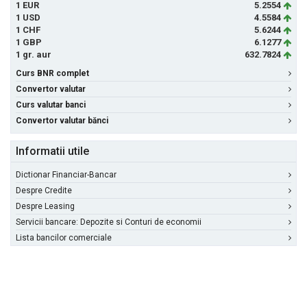
1 EUR
5.2554
1 USD
4.5584
1 CHF
5.6244
1 GBP
6.1277
1 gr. aur
632.7824
Curs BNR complet
Convertor valutar
Curs valutar banci
Convertor valutar bănci
Informatii utile
Dictionar Financiar-Bancar
Despre Credite
Despre Leasing
Servicii bancare: Depozite si Conturi de economii
Lista bancilor comerciale