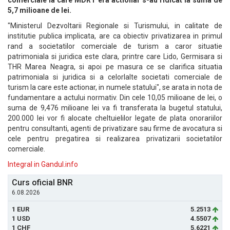
comerciale la care MDRT era actionar s-au ridicat la suma de
5,7 milioane de lei.
"Ministerul Dezvoltarii Regionale si Turismului, in calitate de
institutie publica implicata, are ca obiectiv privatizarea in primul
rand a societatilor comerciale de turism a caror situatie
patrimoniala si juridica este clara, printre care Lido, Germisara si
THR Marea Neagra, si apoi pe masura ce se clarifica situatia
patrimoniala si juridica si a celorlalte societati comerciale de
turism la care este actionar, in numele statului", se arata in nota de
fundamentare a actului normativ. Din cele 10,05 milioane de lei, o
suma de 9,476 milioane lei va fi transferata la bugetul statului,
200.000 lei vor fi alocate cheltuielilor legate de plata onorariilor
pentru consultanti, agenti de privatizare sau firme de avocatura si
cele pentru pregatirea si realizarea privatizarii societatilor
comerciale.
Integral in Gandul.info
Curs oficial BNR
6.08.2026
1 EUR
5.2513
1 USD
4.5507
1 CHF
5.6221