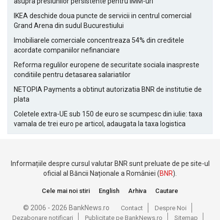
asupra presiunilor persistente pentru IMM-uri
IKEA deschide doua puncte de servicii in centrul comercial
Grand Arena din sudul Bucurestiului
Imobiliarele comerciale concentreaza 54% din creditele
acordate companiilor nefinanciare
Reforma regulilor europene de securitate sociala inaspreste
conditiile pentru detasarea salariatilor
NETOPIA Payments a obtinut autorizatia BNR de institutie de
plata
Coletele extra-UE sub 150 de euro se scumpesc din iulie: taxa
vamala de trei euro pe articol, adaugata la taxa logistica
Informațiile despre cursul valutar BNR sunt preluate de pe site-ul
oficial al Băncii Naționale a României (
BNR
).
Cele mai noi stiri
English
Arhiva
Cautare
© 2006 - 2026 BankNews.ro
Contact
Despre Noi
Dezabonare notificari
Publicitate pe BankNews.ro
Sitemap