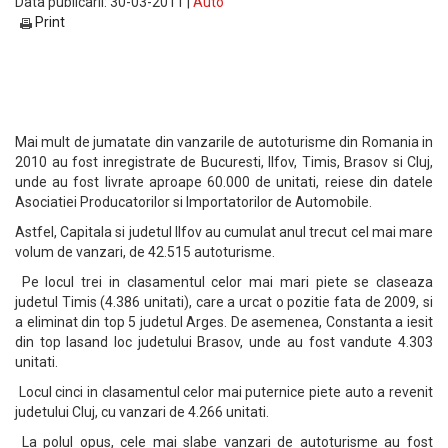
Data publicarii: 30-03-2011 |
Auto
Print
Mai mult de jumatate din vanzarile de autoturisme din Romania in
2010 au fost inregistrate de Bucuresti, Ilfov, Timis, Brasov si Cluj,
unde au fost livrate aproape 60.000 de unitati, reiese din datele
Asociatiei Producatorilor si Importatorilor de Automobile.
Astfel, Capitala si judetul Ilfov au cumulat anul trecut cel mai mare
volum de vanzari, de 42.515 autoturisme.
Pe locul trei in clasamentul celor mai mari piete se claseaza
judetul Timis (4.386 unitati), care a urcat o pozitie fata de 2009, si
a eliminat din top 5 judetul Arges. De asemenea, Constanta a iesit
din top lasand loc judetului Brasov, unde au fost vandute 4.303
unitati.
Locul cinci in clasamentul celor mai puternice piete auto a revenit
judetului Cluj, cu vanzari de 4.266 unitati.
La polul opus, cele mai slabe vanzari de autoturisme au fost