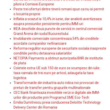
piloni a Comisiei Europene
Peste trei sferturi dintre tinerii romani spun ca nu isi permit
o locuinta proprie
Inflatia a scazut la 10,4% in iunie, dar analistii avertizeaza
asupra presiunilor persistente pentru IMM-uri
IKEA deschide doua puncte de servicii in centrul comercial
Grand Arena din sudul Bucurestiului
Imobiliarele comerciale concentreaza 54% din creditele
acordate companiilor nefinanciare
Reforma regulilor europene de securitate sociala inaspreste
conditiile pentru detasarea salariatilor
NETOPIA Payments a obtinut autorizatia BNR de institutie
de plata
Coletele extra-UE sub 150 de euro se scumpesc din iulie:
taxa vamala de trei euro pe articol, adaugata la taxa
logistica
Transformarile din industria auto ridica noi provocari de
preturi de transfer pentru grupurile multinationale
CEC Bank finanteaza investitiile verzi si digitale ale IMM-
urilor din productie prin Programul SME Eco-Tech
Emilia Dumitrescu preia conducerea Deloitte Technology
Delivery Center din Romania