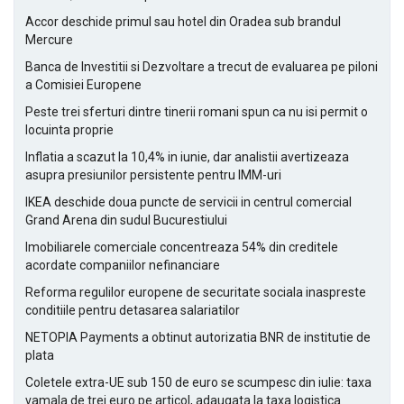
Accor deschide primul sau hotel din Oradea sub brandul
Mercure
Banca de Investitii si Dezvoltare a trecut de evaluarea pe piloni
a Comisiei Europene
Peste trei sferturi dintre tinerii romani spun ca nu isi permit o
locuinta proprie
Inflatia a scazut la 10,4% in iunie, dar analistii avertizeaza
asupra presiunilor persistente pentru IMM-uri
IKEA deschide doua puncte de servicii in centrul comercial
Grand Arena din sudul Bucurestiului
Imobiliarele comerciale concentreaza 54% din creditele
acordate companiilor nefinanciare
Reforma regulilor europene de securitate sociala inaspreste
conditiile pentru detasarea salariatilor
NETOPIA Payments a obtinut autorizatia BNR de institutie de
plata
Coletele extra-UE sub 150 de euro se scumpesc din iulie: taxa
vamala de trei euro pe articol, adaugata la taxa logistica