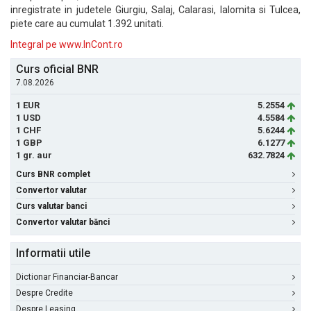
inregistrate in judetele Giurgiu, Salaj, Calarasi, Ialomita si Tulcea,
piete care au cumulat 1.392 unitati.
Integral pe www.InCont.ro
Curs oficial BNR
7.08.2026
1 EUR
5.2554
1 USD
4.5584
1 CHF
5.6244
1 GBP
6.1277
1 gr. aur
632.7824
Curs BNR complet
Convertor valutar
Curs valutar banci
Convertor valutar bănci
Informatii utile
Dictionar Financiar-Bancar
Despre Credite
Despre Leasing