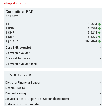
integral in: zf.ro
Curs oficial BNR
7.08.2026
1 EUR
5.2554
1 USD
4.5584
1 CHF
5.6244
1 GBP
6.1277
1 gr. aur
632.7824
Curs BNR complet
Convertor valutar
Curs valutar banci
Convertor valutar bănci
Informatii utile
Dictionar Financiar-Bancar
Despre Credite
Despre Leasing
Servicii bancare: Depozite si Conturi de economii
Lista bancilor comerciale