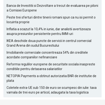
Banca de Investitii si Dezvoltare a trecut de evaluarea pe piloni
a Comisiei Europene
Peste trei sferturi dintre tinerii romani spun ca nu isi permit o
locuinta proprie
Inflatia a scazut la 10,4% in iunie, dar analistii avertizeaza
asupra presiunilor persistente pentru IMM-uri
IKEA deschide doua puncte de servicii in centrul comercial
Grand Arena din sudul Bucurestiului
Imobiliarele comerciale concentreaza 54% din creditele
acordate companiilor nefinanciare
Reforma regulilor europene de securitate sociala inaspreste
conditiile pentru detasarea salariatilor
NETOPIA Payments a obtinut autorizatia BNR de institutie de
plata
Coletele extra-UE sub 150 de euro se scumpesc din iulie: taxa
vamala de trei euro pe articol, adaugata la taxa logistica