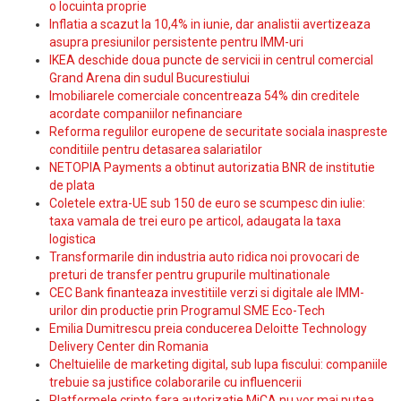
o locuinta proprie
Inflatia a scazut la 10,4% in iunie, dar analistii avertizeaza
asupra presiunilor persistente pentru IMM-uri
IKEA deschide doua puncte de servicii in centrul comercial
Grand Arena din sudul Bucurestiului
Imobiliarele comerciale concentreaza 54% din creditele
acordate companiilor nefinanciare
Reforma regulilor europene de securitate sociala inaspreste
conditiile pentru detasarea salariatilor
NETOPIA Payments a obtinut autorizatia BNR de institutie
de plata
Coletele extra-UE sub 150 de euro se scumpesc din iulie:
taxa vamala de trei euro pe articol, adaugata la taxa
logistica
Transformarile din industria auto ridica noi provocari de
preturi de transfer pentru grupurile multinationale
CEC Bank finanteaza investitiile verzi si digitale ale IMM-
urilor din productie prin Programul SME Eco-Tech
Emilia Dumitrescu preia conducerea Deloitte Technology
Delivery Center din Romania
Cheltuielile de marketing digital, sub lupa fiscului: companiile
trebuie sa justifice colaborarile cu influencerii
Platformele cripto fara autorizatie MiCA nu vor mai putea