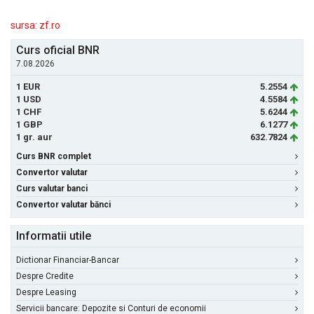
sursa: zf.ro
Curs oficial BNR
7.08.2026
1 EUR
5.2554
1 USD
4.5584
1 CHF
5.6244
1 GBP
6.1277
1 gr. aur
632.7824
Curs BNR complet
Convertor valutar
Curs valutar banci
Convertor valutar bănci
Informatii utile
Dictionar Financiar-Bancar
Despre Credite
Despre Leasing
Servicii bancare: Depozite si Conturi de economii