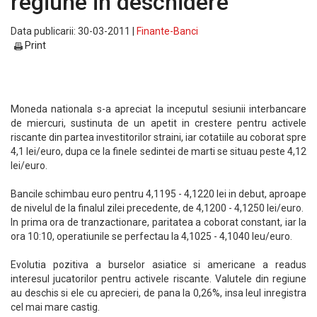
regiune in deschidere
Data publicarii: 30-03-2011 |
Finante-Banci
Print
Moneda nationala s-a apreciat la inceputul sesiunii interbancare
de miercuri, sustinuta de un apetit in crestere pentru activele
riscante din partea investitorilor straini, iar cotatiile au coborat spre
4,1 lei/euro, dupa ce la finele sedintei de marti se situau peste 4,12
lei/euro.
Bancile schimbau euro pentru 4,1195 - 4,1220 lei in debut, aproape
de nivelul de la finalul zilei precedente, de 4,1200 - 4,1250 lei/euro.
In prima ora de tranzactionare, paritatea a coborat constant, iar la
ora 10:10, operatiunile se perfectau la 4,1025 - 4,1040 leu/euro.
Evolutia pozitiva a burselor asiatice si americane a readus
interesul jucatorilor pentru activele riscante. Valutele din regiune
au deschis si ele cu aprecieri, de pana la 0,26%, insa leul inregistra
cel mai mare castig.