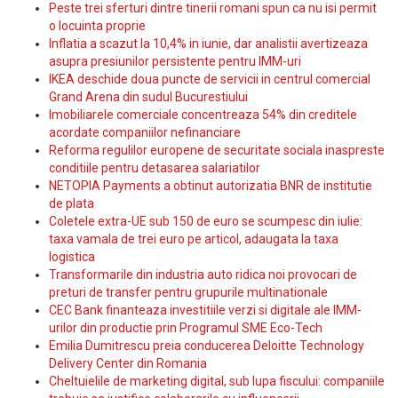
Peste trei sferturi dintre tinerii romani spun ca nu isi permit
o locuinta proprie
Inflatia a scazut la 10,4% in iunie, dar analistii avertizeaza
asupra presiunilor persistente pentru IMM-uri
IKEA deschide doua puncte de servicii in centrul comercial
Grand Arena din sudul Bucurestiului
Imobiliarele comerciale concentreaza 54% din creditele
acordate companiilor nefinanciare
Reforma regulilor europene de securitate sociala inaspreste
conditiile pentru detasarea salariatilor
NETOPIA Payments a obtinut autorizatia BNR de institutie
de plata
Coletele extra-UE sub 150 de euro se scumpesc din iulie:
taxa vamala de trei euro pe articol, adaugata la taxa
logistica
Transformarile din industria auto ridica noi provocari de
preturi de transfer pentru grupurile multinationale
CEC Bank finanteaza investitiile verzi si digitale ale IMM-
urilor din productie prin Programul SME Eco-Tech
Emilia Dumitrescu preia conducerea Deloitte Technology
Delivery Center din Romania
Cheltuielile de marketing digital, sub lupa fiscului: companiile