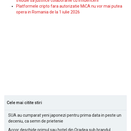
trebuie sa justifice colaborarile cu influencerii
Platformele cripto fara autorizatie MiCA nu vor mai putea
opera in Romania de la 1 iulie 2026
Cele mai citite stiri
SUA au cumparat yeni japonezi pentru prima data in peste un
deceniu, ca semn de prietenie
Accor deschide primul sau hotel din Oradea sub brandul