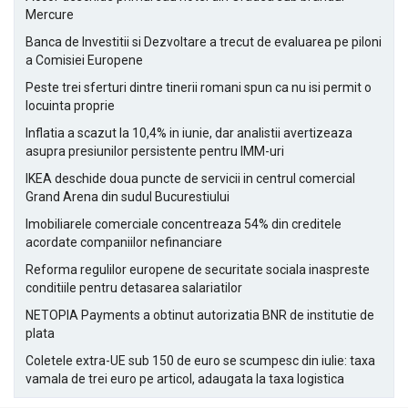
Mercure
Banca de Investitii si Dezvoltare a trecut de evaluarea pe piloni
a Comisiei Europene
Peste trei sferturi dintre tinerii romani spun ca nu isi permit o
locuinta proprie
Inflatia a scazut la 10,4% in iunie, dar analistii avertizeaza
asupra presiunilor persistente pentru IMM-uri
IKEA deschide doua puncte de servicii in centrul comercial
Grand Arena din sudul Bucurestiului
Imobiliarele comerciale concentreaza 54% din creditele
acordate companiilor nefinanciare
Reforma regulilor europene de securitate sociala inaspreste
conditiile pentru detasarea salariatilor
NETOPIA Payments a obtinut autorizatia BNR de institutie de
plata
Coletele extra-UE sub 150 de euro se scumpesc din iulie: taxa
vamala de trei euro pe articol, adaugata la taxa logistica