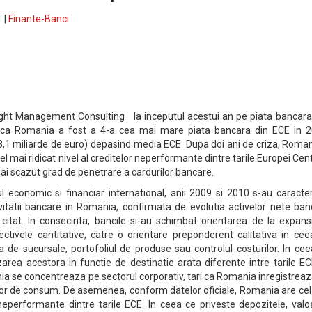
 |
Finante-Banci
ight Management Consulting la inceputul acestui an pe piata bancara 
ul ca Romania a fost a 4-a cea mai mare piata bancara din ECE in 2
78,1 miliarde de euro) depasind media ECE. Dupa doi ani de criza, Roma
cel mai ridicat nivel al creditelor neperformante dintre tarile Europei Cen
 mai scazut grad de penetrare a cardurilor bancare.
 economic si financiar international, anii 2009 si 2010 s-au caracter
vitatii bancare in Romania, confirmata de evolutia activelor nete ban
citat. In consecinta, bancile si-au schimbat orientarea de la expans
biectivele cantitative, catre o orientare preponderent calitativa in ce
a de sucursale, portofoliul de produse sau controlul costurilor. In ce
izarea acestora in functie de destinatie arata diferente intre tarile EC
ia se concentreaza pe sectorul corporativ, tari ca Romania inregistrea
telor de consum. De asemenea, conform datelor oficiale, Romania are ce
r neperformante dintre tarile ECE. In ceea ce priveste depozitele, val