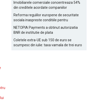
Bucurestiului
Imobiliarele comerciale concentreaza 54%
din creditele acordate companiilor
nefinanciare
Reforma regulilor europene de securitate
sociala inaspreste conditiile pentru
detasarea salariatilor
NETOPIA Payments a obtinut autorizatia
BNR de institutie de plata
Coletele extra-UE sub 150 de euro se
scumpesc din iulie: taxa vamala de trei euro
pe articol, adaugata la taxa logistica
e
ntru
lui