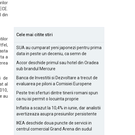
rilor
 ECE.
l din
Cele mai citite stiri
ilor
tfel,
SUA au cumparat yeni japonezi pentru prima
easta
data in peste un deceniu, ca semn de
ita a
prietenie
Accor deschide primul sau hotel din Oradea
terea
sub brandul Mercure
Banca de Investitii si Dezvoltare a trecut de
i de
evaluarea pe piloni a Comisiei Europene
at al
2010,
Peste trei sferturi dintre tinerii romani spun
le au
ca nu isi permit o locuinta proprie
Inflatia a scazut la 10,4% in iunie, dar analistii
avertizeaza asupra presiunilor persistente
pentru IMM-uri
IKEA deschide doua puncte de servicii in
centrul comercial Grand Arena din sudul