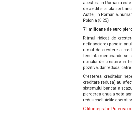
acestora in Romania este 
de credit si al platilor ban
Astfel, in Romania, numaru
Polonia (0,25).
71 milioane de euro pierd
Ritmul ridicat de creste
nefinanciare) pana in anul 
ritmul de crestere a credi
tendinta mentinandu-se si 
ritmului de crestere in t
pozitiva, dar redusa, catre
Cresterea creditelor nep
creditare redusa) au afect
sistemului bancar a scazu
pierderea anuala neta agre
redus cheltuielile operatio
Cititi integral in Puterea.ro