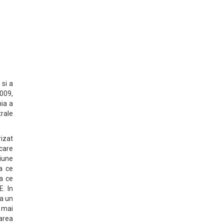
si a
009,
nia a
trale
izat
care
iune
ea ce
ea ce
E. In
za un
l mai
oarea