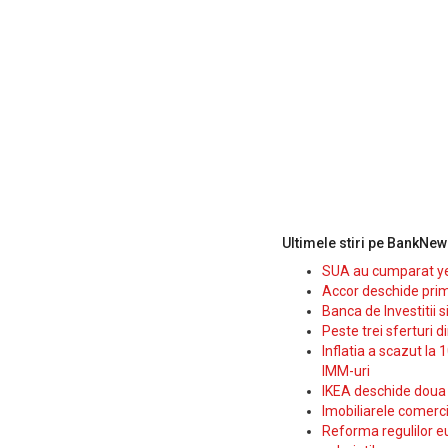
Ultimele stiri pe BankNew
SUA au cumparat yen
Accor deschide prim
Banca de Investitii 
Peste trei sferturi d
Inflatia a scazut la 
IMM-uri
IKEA deschide doua p
Imobiliarele comerc
Reforma regulilor e