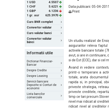
1 USD
4.5507
1 CHF
5.6221
Data publicarii: 05-04-2011
1 GBP
6.1236
Print
1 gr. aur
625.3970
Curs BNR complet
Convertor valutar
Curs valutar banci
Convertor valutar
Un studiu realizat de Ens
bănci
asigurarilor releva fapt
activele bancare totale (
Informatii utile
avut, si are in continuare, 
si de Est (ECE), dar si cel
Dictionar Financiar-
Bancar
Avand in vedere contextul
Despre Credite
printr-o temperare a acti
Despre Leasing
totale, arata documentul 
Servicii bancare:
rapida si, in principal, o
Depozite si Conturi de
priveste strategia, reteau
economii
priveste creditele, repart
Lista bancilor
timp ce tari precum Sloven
comerciale
nivel mai ridicat al credi
ridicat nivel al creditelo