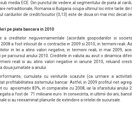
sub media ECE. Din punctul de vedere al segmentului de piata al cardu
care netraditionale, Romania si Bulgaria ocupa ultimul loc intre tarile din
l cardurilor de credit/locuitor (0,13) este de doua ori mai mic decat ce
eri pe piata bancara in 2010
re a creditelor neguvernamentale (acordate gospodariilor si societat
2008 a fost inlocuit de o contractie in 2009 si 2010, in termeni reali. As
telor in lei a atins valori negative, in termeni reali, in mai 2009, ac
pe parcursul anului 2010. Creditele in valuta au avut o dinamica difer
ermeni reali si au atins valori negative in ianurie 2010, reluand cres
 a doua jumatate a anului.
erformante, cumulata cu veniturile scazute (ca urmare a activitati
at profitabilitatea sistemului bancar. Astfel, in 2009 profitul net agreg
t cu apoximativ 83%, in comparatie cu 2008, iar la sfarsitului anului 
gata a fost de 71 milioane euro. In consecinta, in ultimii doi ani, banci
nale si au reexaminat planurile de extindere a retelei de sucursale.