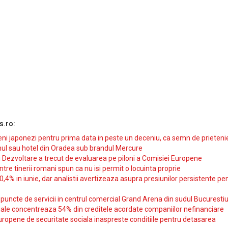
s.ro:
i japonezi pentru prima data in peste un deceniu, ca semn de prieteni
ul sau hotel din Oradea sub brandul Mercure
si Dezvoltare a trecut de evaluarea pe piloni a Comisiei Europene
intre tinerii romani spun ca nu isi permit o locuinta proprie
10,4% in iunie, dar analistii avertizeaza asupra presiunilor persistente pe
uncte de servicii in centrul comercial Grand Arena din sudul Bucurestiu
iale concentreaza 54% din creditele acordate companiilor nefinanciare
uropene de securitate sociala inaspreste conditiile pentru detasarea