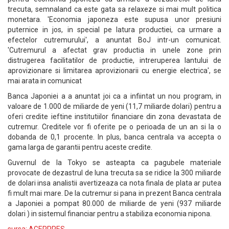
trecuta, semnaland ca este gata sa relaxeze si mai mult politica
monetara. 'Economia japoneza este supusa unor presiuni
puternice in jos, in special pe latura productiei, ca urmare a
efectelor cutremurului', a anuntat BoJ intr-un comunicat.
'Cutremurul a afectat grav productia in unele zone prin
distrugerea facilitatilor de productie, intreruperea lantului de
aprovizionare si limitarea aprovizionarii cu energie electrica', se
mai arata in comunicat
Banca Japoniei a a anuntat joi ca a infiintat un nou program, in
valoare de 1.000 de miliarde de yeni (11,7 miliarde dolari) pentru a
oferi credite ieftine institutiilor financiare din zona devastata de
cutremur. Creditele vor fi oferite pe o perioada de un an si la o
dobanda de 0,1 procente. In plus, banca centrala va accepta o
gama larga de garantii pentru aceste credite.
Guvernul de la Tokyo se asteapta ca pagubele materiale
provocate de dezastrul de luna trecuta sa se ridice la 300 miliarde
de dolari insa analistii avertizeaza ca nota finala de plata ar putea
fi mult mai mare. De la cutremur si pana in prezent Banca centrala
a Japoniei a pompat 80.000 de miliarde de yeni (937 miliarde
dolari ) in sistemul financiar pentru a stabiliza economia nipona.