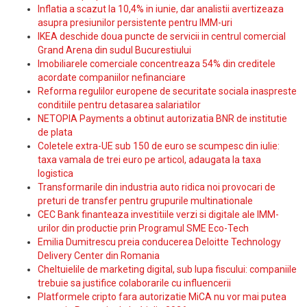
Inflatia a scazut la 10,4% in iunie, dar analistii avertizeaza
asupra presiunilor persistente pentru IMM-uri
IKEA deschide doua puncte de servicii in centrul comercial
Grand Arena din sudul Bucurestiului
Imobiliarele comerciale concentreaza 54% din creditele
acordate companiilor nefinanciare
Reforma regulilor europene de securitate sociala inaspreste
conditiile pentru detasarea salariatilor
NETOPIA Payments a obtinut autorizatia BNR de institutie
de plata
Coletele extra-UE sub 150 de euro se scumpesc din iulie:
taxa vamala de trei euro pe articol, adaugata la taxa
logistica
Transformarile din industria auto ridica noi provocari de
preturi de transfer pentru grupurile multinationale
CEC Bank finanteaza investitiile verzi si digitale ale IMM-
urilor din productie prin Programul SME Eco-Tech
Emilia Dumitrescu preia conducerea Deloitte Technology
Delivery Center din Romania
Cheltuielile de marketing digital, sub lupa fiscului: companiile
trebuie sa justifice colaborarile cu influencerii
Platformele cripto fara autorizatie MiCA nu vor mai putea