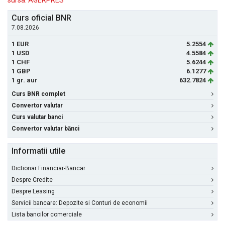
sursa: AGERPRES
Curs oficial BNR
7.08.2026
1 EUR
5.2554
1 USD
4.5584
1 CHF
5.6244
1 GBP
6.1277
1 gr. aur
632.7824
Curs BNR complet
Convertor valutar
Curs valutar banci
Convertor valutar bănci
Informatii utile
Dictionar Financiar-Bancar
Despre Credite
Despre Leasing
Servicii bancare: Depozite si Conturi de economii
Lista bancilor comerciale