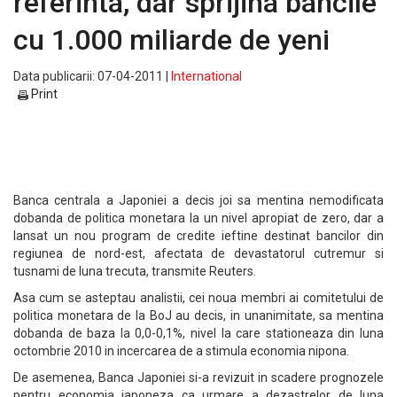
referinta, dar sprijina bancile
cu 1.000 miliarde de yeni
Data publicarii: 07-04-2011 |
International
Print
Banca centrala a Japoniei a decis joi sa mentina nemodificata
dobanda de politica monetara la un nivel apropiat de zero, dar a
lansat un nou program de credite ieftine destinat bancilor din
regiunea de nord-est, afectata de devastatorul cutremur si
tusnami de luna trecuta, transmite Reuters.
Asa cum se asteptau analistii, cei noua membri ai comitetului de
politica monetara de la BoJ au decis, in unanimitate, sa mentina
dobanda de baza la 0,0-0,1%, nivel la care stationeaza din luna
octombrie 2010 in incercarea de a stimula economia nipona.
De asemenea, Banca Japoniei si-a revizuit in scadere prognozele
pentru economia japoneza ca urmare a dezastrelor de luna