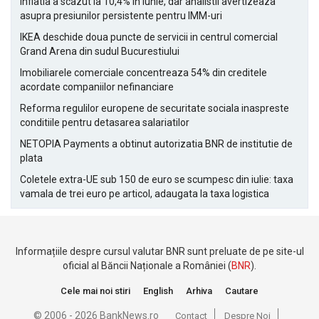
Inflatia a scazut la 10,4% in iunie, dar analistii avertizeaza
asupra presiunilor persistente pentru IMM-uri
IKEA deschide doua puncte de servicii in centrul comercial
Grand Arena din sudul Bucurestiului
Imobiliarele comerciale concentreaza 54% din creditele
acordate companiilor nefinanciare
Reforma regulilor europene de securitate sociala inaspreste
conditiile pentru detasarea salariatilor
NETOPIA Payments a obtinut autorizatia BNR de institutie de
plata
Coletele extra-UE sub 150 de euro se scumpesc din iulie: taxa
vamala de trei euro pe articol, adaugata la taxa logistica
Informațiile despre cursul valutar BNR sunt preluate de pe site-ul
oficial al Băncii Naționale a României (
BNR
).
Cele mai noi stiri
English
Arhiva
Cautare
© 2006 - 2026 BankNews.ro
Contact
Despre Noi