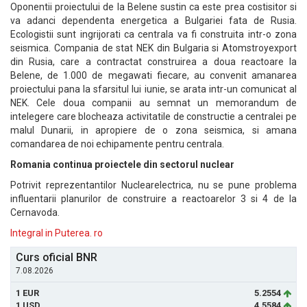
Oponentii proiectului de la Belene sustin ca este prea costisitor si
va adanci dependenta energetica a Bulgariei fata de Rusia.
Ecologistii sunt ingrijorati ca centrala va fi construita intr-o zona
seismica. Compania de stat NEK din Bulgaria si Atomstroyexport
din Rusia, care a contractat construirea a doua reactoare la
Belene, de 1.000 de megawati fiecare, au convenit amanarea
proiectului pana la sfarsitul lui iunie, se arata intr-un comunicat al
NEK. Cele doua companii au semnat un memorandum de
intelegere care blocheaza activitatile de constructie a centralei pe
malul Dunarii, in apropiere de o zona seismica, si amana
comandarea de noi echipamente pentru centrala.
Romania continua proiectele din sectorul nuclear
Potrivit reprezentantilor Nuclearelectrica, nu se pune problema
influentarii planurilor de construire a reactoarelor 3 si 4 de la
Cernavoda.
Integral in Puterea. ro
Curs oficial BNR
7.08.2026
1 EUR
5.2554
1 USD
4.5584