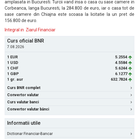
amplasata in Bucuresti. Turcii vand insa o casa cu sase camere in
Corbeanca, langa Bucuresti, la 284.800 de euro, iar o casa tot de
sase camere din Chiajna este scoasa la licitatie la un pret de
156.800 de euro.
Integral in Ziarul Financiar
Curs oficial BNR
7.08.2026
1 EUR
5.2554
1 USD
4.5584
1 CHF
5.6244
1 GBP
6.1277
1 gr. aur
632.7824
Curs BNR complet
Convertor valutar
Curs valutar banci
Convertor valutar bănci
Informatii utile
Dictionar Financiar-Bancar