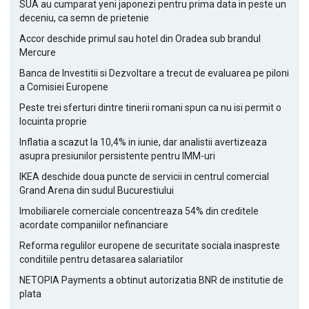
SUA au cumparat yeni japonezi pentru prima data in peste un
deceniu, ca semn de prietenie
Accor deschide primul sau hotel din Oradea sub brandul
Mercure
Banca de Investitii si Dezvoltare a trecut de evaluarea pe piloni
a Comisiei Europene
Peste trei sferturi dintre tinerii romani spun ca nu isi permit o
locuinta proprie
Inflatia a scazut la 10,4% in iunie, dar analistii avertizeaza
asupra presiunilor persistente pentru IMM-uri
IKEA deschide doua puncte de servicii in centrul comercial
Grand Arena din sudul Bucurestiului
Imobiliarele comerciale concentreaza 54% din creditele
acordate companiilor nefinanciare
Reforma regulilor europene de securitate sociala inaspreste
conditiile pentru detasarea salariatilor
NETOPIA Payments a obtinut autorizatia BNR de institutie de
plata