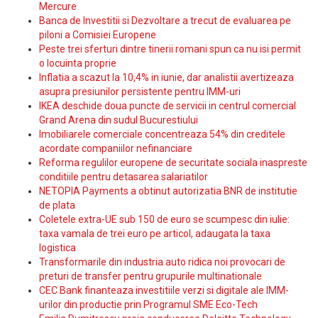
Mercure
Banca de Investitii si Dezvoltare a trecut de evaluarea pe
piloni a Comisiei Europene
Peste trei sferturi dintre tinerii romani spun ca nu isi permit
o locuinta proprie
Inflatia a scazut la 10,4% in iunie, dar analistii avertizeaza
asupra presiunilor persistente pentru IMM-uri
IKEA deschide doua puncte de servicii in centrul comercial
Grand Arena din sudul Bucurestiului
Imobiliarele comerciale concentreaza 54% din creditele
acordate companiilor nefinanciare
Reforma regulilor europene de securitate sociala inaspreste
conditiile pentru detasarea salariatilor
NETOPIA Payments a obtinut autorizatia BNR de institutie
de plata
Coletele extra-UE sub 150 de euro se scumpesc din iulie:
taxa vamala de trei euro pe articol, adaugata la taxa
logistica
Transformarile din industria auto ridica noi provocari de
preturi de transfer pentru grupurile multinationale
CEC Bank finanteaza investitiile verzi si digitale ale IMM-
urilor din productie prin Programul SME Eco-Tech