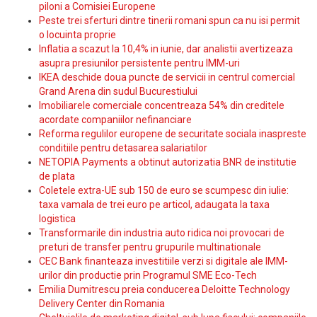
piloni a Comisiei Europene
Peste trei sferturi dintre tinerii romani spun ca nu isi permit
o locuinta proprie
Inflatia a scazut la 10,4% in iunie, dar analistii avertizeaza
asupra presiunilor persistente pentru IMM-uri
IKEA deschide doua puncte de servicii in centrul comercial
Grand Arena din sudul Bucurestiului
Imobiliarele comerciale concentreaza 54% din creditele
acordate companiilor nefinanciare
Reforma regulilor europene de securitate sociala inaspreste
conditiile pentru detasarea salariatilor
NETOPIA Payments a obtinut autorizatia BNR de institutie
de plata
Coletele extra-UE sub 150 de euro se scumpesc din iulie:
taxa vamala de trei euro pe articol, adaugata la taxa
logistica
Transformarile din industria auto ridica noi provocari de
preturi de transfer pentru grupurile multinationale
CEC Bank finanteaza investitiile verzi si digitale ale IMM-
urilor din productie prin Programul SME Eco-Tech
Emilia Dumitrescu preia conducerea Deloitte Technology
Delivery Center din Romania