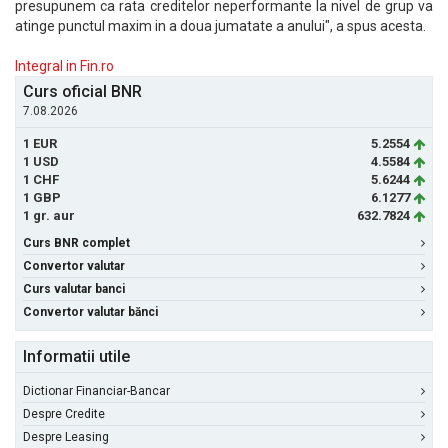
presupunem ca rata creditelor neperformante la nivel de grup va
atinge punctul maxim in a doua jumatate a anului", a spus acesta.
Integral in Fin.ro
Curs oficial BNR
7.08.2026
1 EUR
5.2554
1 USD
4.5584
1 CHF
5.6244
1 GBP
6.1277
1 gr. aur
632.7824
Curs BNR complet
Convertor valutar
Curs valutar banci
Convertor valutar bănci
Informatii utile
Dictionar Financiar-Bancar
Despre Credite
Despre Leasing