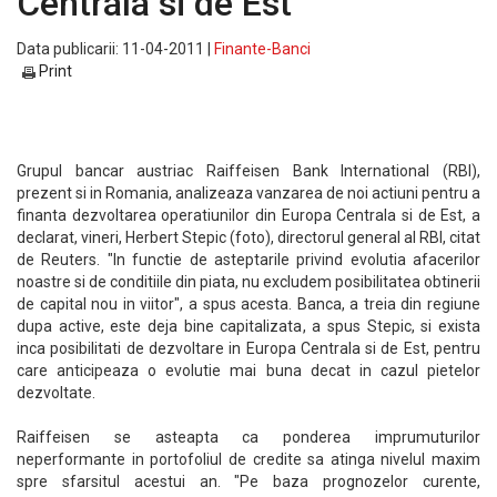
Centrala si de Est
Data publicarii: 11-04-2011 |
Finante-Banci
Print
Grupul bancar austriac Raiffeisen Bank International (RBI),
prezent si in Romania, analizeaza vanzarea de noi actiuni pentru a
finanta dezvoltarea operatiunilor din Europa Centrala si de Est, a
declarat, vineri, Herbert Stepic (foto), directorul general al RBI, citat
de Reuters. "In functie de asteptarile privind evolutia afacerilor
noastre si de conditiile din piata, nu excludem posibilitatea obtinerii
de capital nou in viitor", a spus acesta. Banca, a treia din regiune
dupa active, este deja bine capitalizata, a spus Stepic, si exista
inca posibilitati de dezvoltare in Europa Centrala si de Est, pentru
care anticipeaza o evolutie mai buna decat in cazul pietelor
dezvoltate.
Raiffeisen se asteapta ca ponderea imprumuturilor
neperformante in portofoliul de credite sa atinga nivelul maxim
spre sfarsitul acestui an. "Pe baza prognozelor curente,