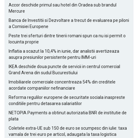
Accor deschide primul sau hotel din Oradea sub brandul
Mercure
Banca de Investitii si Dezvoltare a trecut de evaluarea pe piloni
a Comisiei Europene
Peste trei sferturi dintre tinerii romani spun ca nu isi permit o
locuinta proprie
Inflatia a scazut la 10,4% in iunie, dar analistii avertizeaza
asupra presiunilor persistente pentru IMM-uri
IKEA deschide doua puncte de servicii in centrul comercial
Grand Arena din sudul Bucurestiului
Imobiliarele comerciale concentreaza 54% din creditele
acordate companiilor nefinanciare
Reforma regulilor europene de securitate sociala inaspreste
conditiile pentru detasarea salariatilor
NETOPIA Payments a obtinut autorizatia BNR de institutie de
plata
Coletele extra-UE sub 150 de euro se scumpesc din iulie: taxa
vamala de trei euro pe articol, adaugata la taxa logistica